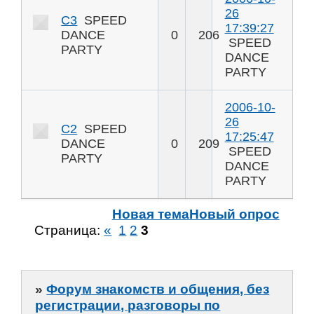
26
С3
SPEED
17:39:27
DANCE
0
206
SPEED
PARTY
DANCE
PARTY
2006-10-
26
С2
SPEED
17:25:47
DANCE
0
209
SPEED
PARTY
DANCE
PARTY
Новая тема
Новый опрос
Страница:
«
1
2
3
»
Форум знакомств и общения, без
регистрации, разговоры по