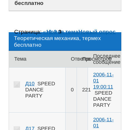
бесплатно
Страница:
«
Новая тема
1
2
3
Новый опрос
Теоретическая механика, термех
бесплатно
Последнее
Тема
Ответов
Просмотров
сообщение
2006-11-
01
Д10
SPEED
19:00:11
DANCE
0
221
SPEED
PARTY
DANCE
PARTY
2006-11-
01
Д17
SPEED