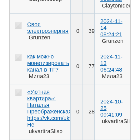
ClaytonIdeop
2024-11-
Своя
14
электроэнергия
0
39
08:24:21
Grunzen
Grunzen
как можно
2024-11-
монетизировать
13
0
77
канал в ТГ?
06:24:48
Мила23
Мила23
«Уютная
квартира»:
2024-10-
Наталья
25
Преображенская
0
28
09:41:09
https://vk.com/ukvartira
ukvartiraSlisp
Не
ukvartiraSlisp