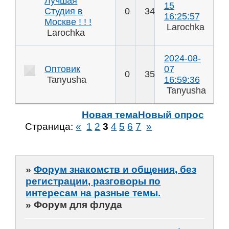
Лучшая
15
Студия в
0
34
16:25:57
Москве ! ! !
Larochka
Larochka
2024-08-
Оптовик
07
0
35
Tanyusha
16:59:36
Tanyusha
Новая тема
Новый опрос
Страница:
«
1
2
3
4
5
6
7
»
»
Форум знакомств и общения, без
регистрации, разговоры по
интересам на разные темы.
»
Форум для флуда