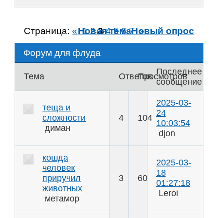
Страница:
«
Новая тема
1
2
3
4
5
6
7
Новый опрос
»
Форум для флуда
Последнее
Тема
Ответов
Просмотров
сообщение
2025-03-
теща и
24
сложности
4
104
10:03:54
диман
djon
кошда
2025-03-
человек
18
приручил
3
60
01:27:18
животных
Leroi
метамор