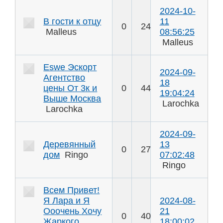
2024-10-
В гости к отцу
11
0
24
Malleus
08:56:25
Malleus
Eswe Эскорт
2024-09-
Агентство
18
цены От 3к и
0
44
19:04:24
Выше Москва
Larochka
Larochka
2024-09-
Деревянный
13
0
27
дом
Ringo
07:02:48
Ringo
Всем Привет!
Я Лара и Я
2024-08-
Ооочень Хочу
21
0
40
Жаркого
18:00:02