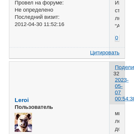
Из
Провел на форуме:
Не определено
старых
Последний визит:
люблю
2012-04-30 11:52:16
"Амели"
0
Цитировать
Подели
32
2023-
05-
07
00:54:3
Leroi
Пользователь
миллио
лет
до