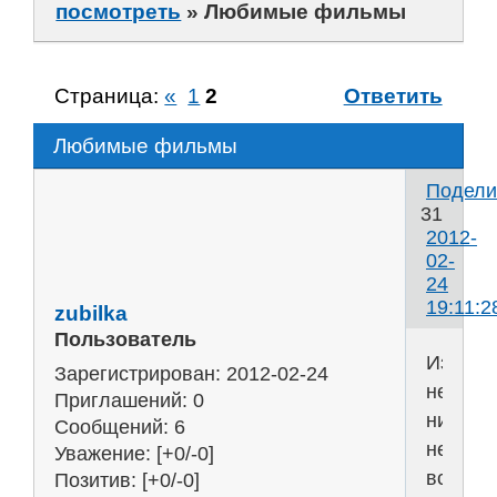
посмотреть
»
Любимые фильмы
Страница:
«
1
2
Ответить
Любимые фильмы
Подели
31
2012-
02-
24
19:11:2
zubilka
Пользователь
Из
Зарегистрирован
: 2012-02-24
недавн
Приглашений:
0
ничего
Сообщений:
6
не
Уважение:
[+0/-0]
вспомин
Позитив:
[+0/-0]