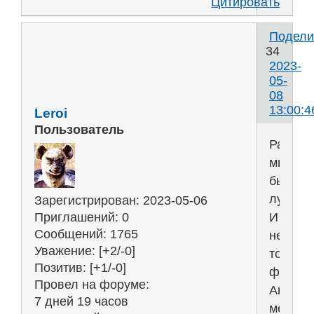
Цитировать
Подели
34
2023-
05-
08
13:00:4
Leroi
Пользователь
Раньш
многое
было
лучше.
Зарегистрирован
: 2023-05-06
И
Приглашений:
0
Сообщений:
1765
не
Уважение:
[+2/-0]
только
Позитив:
[+1/-0]
фильм
Провел на форуме:
Антикв
7 дней 19 часов
медель