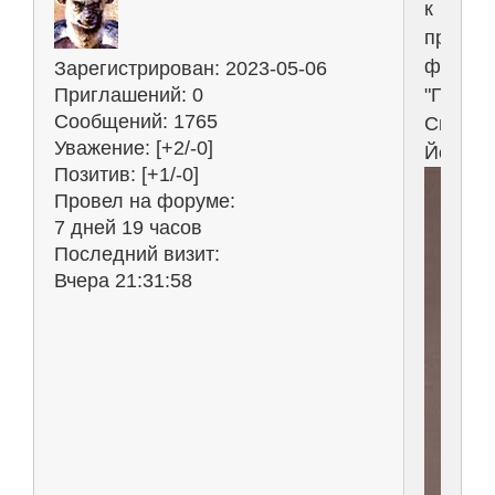
к
пример
фильм
Зарегистрирован
: 2023-05-06
"Празд
Приглашений:
0
Сообщений:
1765
Святог
Уважение:
[+2/-0]
Йорген
Позитив:
[+1/-0]
Провел на форуме:
7 дней 19 часов
Последний визит:
Вчера 21:31:58