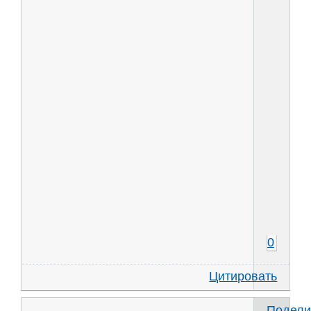
0
Цитировать
Подели