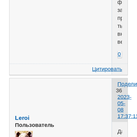
фильма
загляд
прям
ты
внутри,
веришь
0
Цитировать
Подели
36
2023-
05-
08
17:37:1
Leroi
Пользователь
Да,