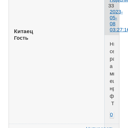
33
2023-
05-
08
03:27:1
Китаец
Гость
Ничего
себе
рарите
а
мне
еще
нравит
фильм
ТЕРМИ
0