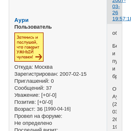
2007-
03-
26
19:57:1
Аури
Пользователь
общен
Белый
и
пушист
Откуда:
Москва
и
Зарегистрирован
: 2007-02-15
бритва
Приглашений:
0
Сообщений:
37
Отреда
Уважение:
[+0/-0]
Аури
Позитив:
[+0/-0]
(2007-
Возраст:
36
[1990-04-16]
03-
Провел на форуме:
26
Не определено
19:57:3
Последний визит: