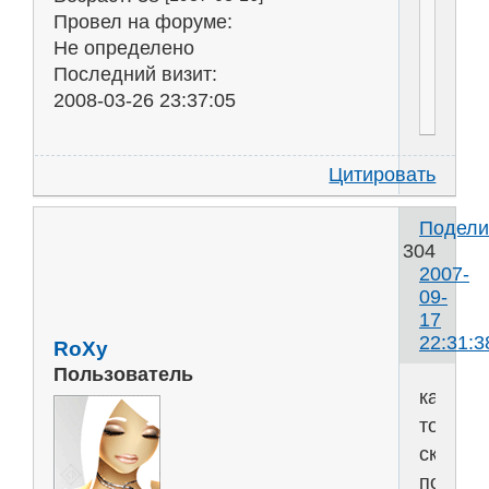
Провел на форуме:
Не определено
Последний визит:
2008-03-26 23:37:05
Цитировать
Подели
304
2007-
09-
17
22:31:3
RoXy
Пользователь
какая-
то
сказка(
помню