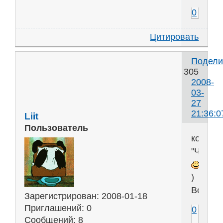
0
Цитировать
Подели
305
2008-
03-
27
21:36:0
Liit
Пользователь
коктей
"Чпок"
)
Ворона
Зарегистрирован
: 2008-01-18
Приглашений:
0
0
Сообщений:
8