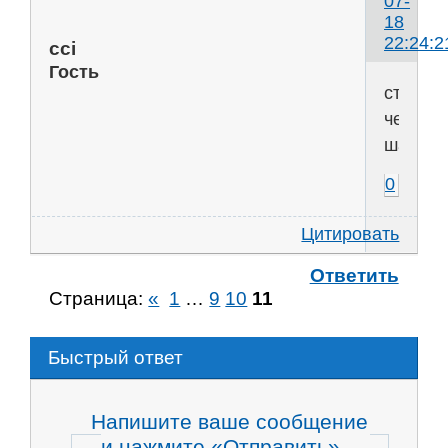
07-
18
22:24:2
cci
Гость
старик
челове
шарик+
0
Цитировать
Ответить
Страница:
«
1
…
9
10
11
Быстрый ответ
Напишите ваше сообщение
и нажмите «Отправить»