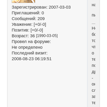
назван
Зарегистрирован
: 2007-03-03
Приглашений:
0
пиво+в
Сообщений:
209
Уважение:
[+0/-0]
Не
Позитив:
[+0/-0]
бойся
Возраст:
36
[1990-03-05]
того,
Провел на форуме:
что
Не определено
Последний визит:
о
2008-08-23 06:19:51
тебе
подума
другие
-
они
слишко
заняты
тем,