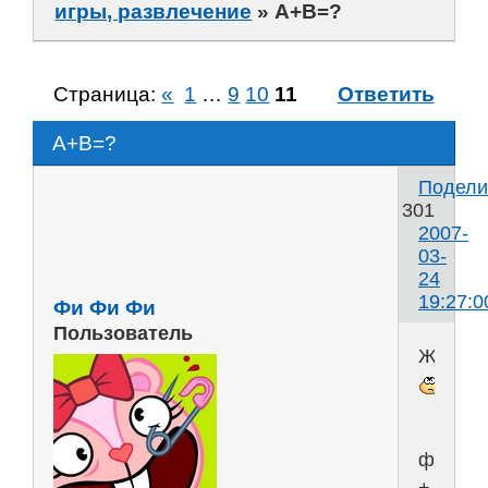
игры, развлечение
»
А+В=?
Страница:
«
1
…
9
10
11
Ответить
А+В=?
Подели
301
2007-
03-
24
19:27:0
Фи Фи Фи
Пользователь
Жыры
форум