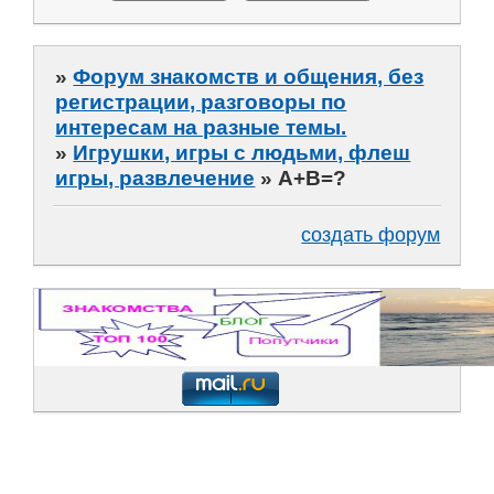
»
Форум знакомств и общения, без
регистрации, разговоры по
интересам на разные темы.
»
Игрушки, игры с людьми, флеш
игры, развлечение
»
А+В=?
создать форум