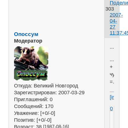
Подели
303
2007-
04-
27
11:37:4
Опоссум
Модератор
...=нег
...крас
+
чудови
=....
Откуда:
Великий Новгород
Зарегистрирован
: 2007-03-29
[img]htt
Приглашений:
0
Сообщений:
170
0
Уважение:
[+0/-0]
Позитив:
[+0/-0]
Возраст:
38
[1987-08-16]