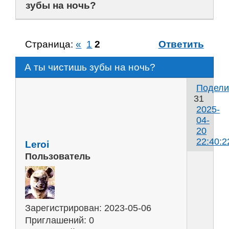
зубы на ночь?
Страница:
«
1
2
Ответить
А ты чистишь зубы на ночь?
Подели
31
2025-
04-
20
22:40:2
Leroi
Пользователь
м
н
Зарегистрирован
: 2023-05-06
о
Приглашений:
0
о