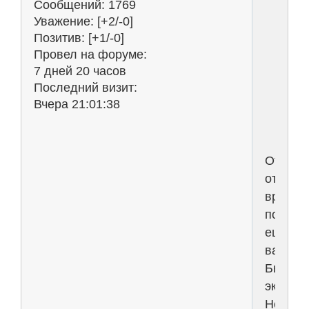
Сообщений:
1769
в
Уважение:
[+2/-0]
п
Позитив:
[+1/-0]
Провел на форуме:
э
7 дней 20 часов
т
Последний визит:
в
Вчера 21:01:38
Отказ
от
вредны
понтов
ещё
важнее
Был
экспери
Нескол