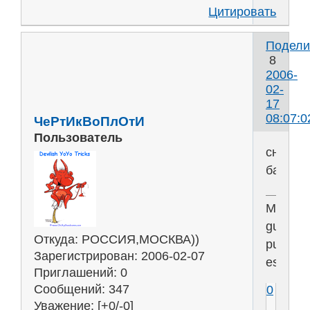
Цитировать
Подели
8
2006-
02-
17
08:07:0
ЧеРтИкВоПлОтИ
Пользователь
снежна
баба
Memen
guia
Откуда:
РОССИЯ,МОСКВА))
pulvis
Зарегистрирован
: 2006-02-07
est........
Приглашений:
0
Сообщений:
347
0
Уважение:
[+0/-0]