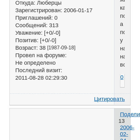
Откуда:
Люберцы
как
Зарегистрирован
: 2006-01-17
положен
Приглашений:
0
а
Сообщений:
313
положе
Уважение:
[+0/-0]
Позитив:
[+0/-0]
у
Возраст:
38
[1987-09-18]
нас
Провел на форуме:
на
Не определено
всё!
Последний визит:
0
2011-08-28 02:29:30
Цитировать
Подели
13
2006-
02-