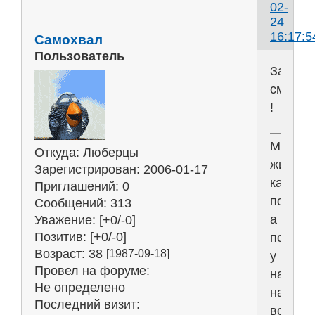
02-
24
16:17:5
Самохвал
Пользователь
Зажига
смайли
!
Мы
Откуда:
Люберцы
живём
Зарегистрирован
: 2006-01-17
как
Приглашений:
0
положен
Сообщений:
313
а
Уважение:
[+0/-0]
Позитив:
[+0/-0]
положе
Возраст:
38
[1987-09-18]
у
Провел на форуме:
нас
Не определено
на
Последний визит:
всё!