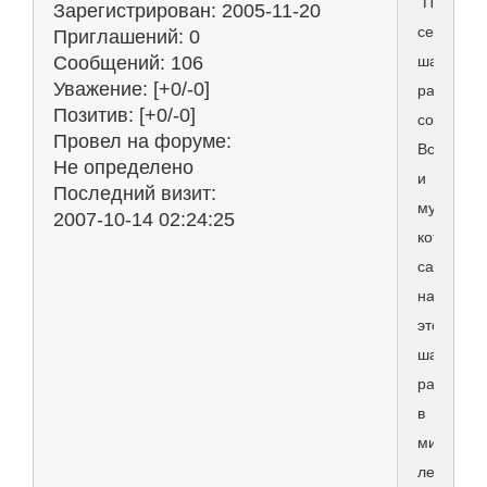
“Предста
Зарегистрирован
: 2005-11-20
себе
Приглашений:
0
шар,
Сообщений:
106
Уважение:
[+0/-0]
размеро
Позитив:
[+0/-0]
со
Провел на форуме:
Вселенну
Не определено
и
Последний визит:
муху,
2007-10-14 02:24:25
которая
садится
на
этот
шар
раз
в
миллион
лет.