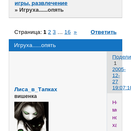
игры, развлечение
»
Игруха......опять
Страница:
1
2
3
…
16
»
Ответить
Игруха......опять
Подели
1
2005-
12-
27
19:07:1
Лиса_в_Тапках
вишенка
Не
моё
ноу-
хау,