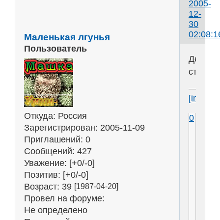
2005-
12-
30
02:08:1
Маленькая лгунья
Пользователь
Деревя
стекло
[img]htt
Откуда:
Россия
0
Зарегистрирован
: 2005-11-09
Приглашений:
0
Сообщений:
427
Уважение:
[+0/-0]
Позитив:
[+0/-0]
Возраст:
39
[1987-04-20]
Провел на форуме:
Не определено