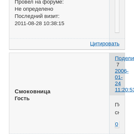
Провел на форуме:
Не определено
Последний визит:
2011-08-28 10:38:15
Цитировать
Подели
7
2006-
01-
24
11:20:5
Смоковница
Гость
Полчат
снег!
0