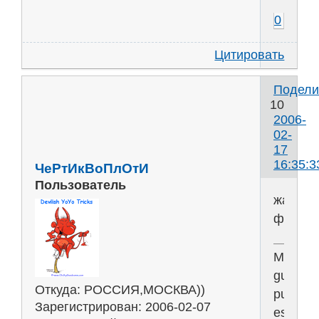
0
Цитировать
Подели
10
2006-
02-
17
16:35:3
ЧеРтИкВоПлОтИ
Пользователь
жалюзи
фабрик
Memen
guia
Откуда:
РОССИЯ,МОСКВА))
pulvis
Зарегистрирован
: 2006-02-07
est........