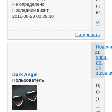
Не определено
на
Последний визит:
всё!
2011-08-28 02:29:30
0
Цитировать
Подели
21
2006-
02-
26
16:58:3
Dark Angel
Пользователь
Прытки
Самох
))