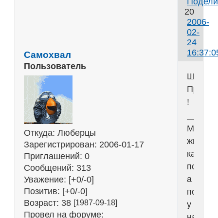
Подели
20
2006-
02-
24
16:37:0
Самохвал
Пользователь
Шальн
Прыть
!
Мы
Откуда:
Люберцы
живём
Зарегистрирован
: 2006-01-17
как
Приглашений:
0
положен
Сообщений:
313
а
Уважение:
[+0/-0]
Позитив:
[+0/-0]
положе
Возраст:
38
[1987-09-18]
у
Провел на форуме:
нас