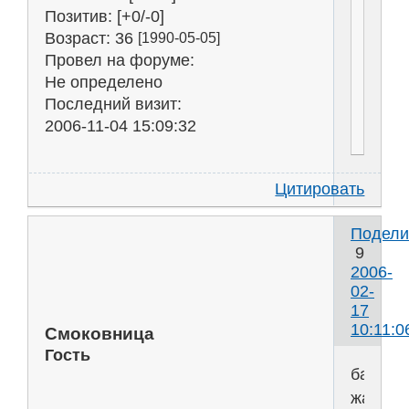
Позитив:
[+0/-0]
Возраст:
36
[1990-05-05]
Провел на форуме:
Не определено
Последний визит:
2006-11-04 15:09:32
Цитировать
Подели
9
2006-
02-
17
10:11:0
Смоковница
Гость
бабски
жалюз