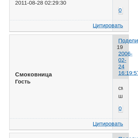
2011-08-28 02:29:30
0
Цитировать
Подели
19
2006-
02-
24
16:19:5
Смоковница
Гость
смайло
шаль
0
Цитировать