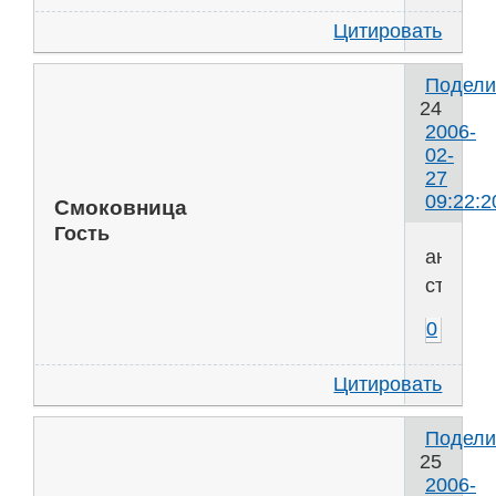
Цитировать
Подели
24
2006-
02-
27
09:22:2
Смоковница
Гость
ангель
стена
0
Цитировать
Подели
25
2006-