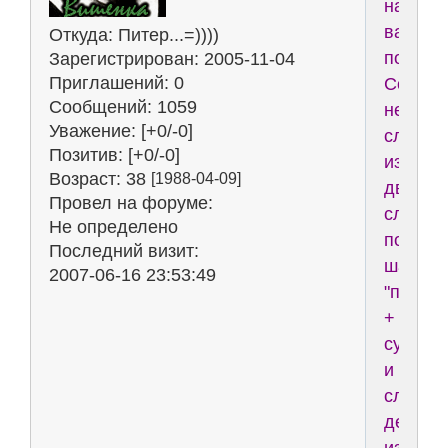
надеюс
вам
Откуда:
Питер...=))))
понрави
Зарегистрирован
: 2005-11-04
Приглашений:
0
Создае
Сообщений:
1059
нереал
Уважение:
[+0/-0]
словос
Позитив:
[+0/-0]
из
Возраст:
38
[1988-04-09]
двух
Провел на форуме:
слов,
Не определено
по
Последний визит:
шаблон
2007-06-16 23:53:49
"прила
+
сущест
и
следу
делает
из