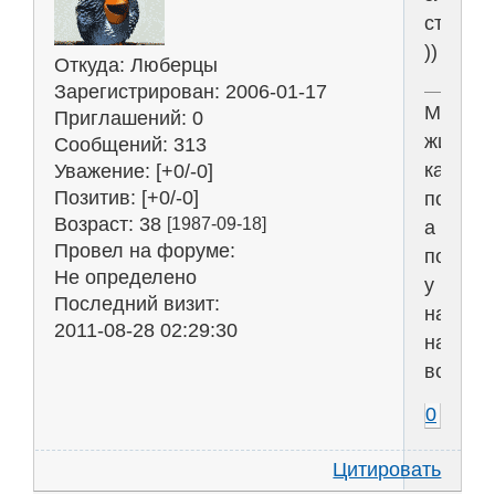
станци
))
Откуда:
Люберцы
Зарегистрирован
: 2006-01-17
Мы
Приглашений:
0
живём
Сообщений:
313
как
Уважение:
[+0/-0]
Позитив:
[+0/-0]
положен
Возраст:
38
[1987-09-18]
а
Провел на форуме:
положе
Не определено
у
Последний визит:
нас
2011-08-28 02:29:30
на
всё!
0
Цитировать