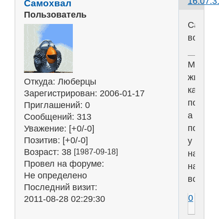
16:07:3
Самохвал
Пользователь
Сахарн
вопрос
Мы
живём
Откуда:
Люберцы
как
Зарегистрирован
: 2006-01-17
положен
Приглашений:
0
а
Сообщений:
313
положе
Уважение:
[+0/-0]
Позитив:
[+0/-0]
у
Возраст:
38
[1987-09-18]
нас
Провел на форуме:
на
Не определено
всё!
Последний визит:
0
2011-08-28 02:29:30