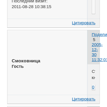
Последний визит:
2011-08-28 10:38:15
Цитировать
Подели
5
2005-
12-
30
11:32:0
Смоковница
Гость
Стекля
книга
0
Цитировать