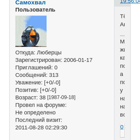
19:56:0
Самохвал
Пользователь
Тёмны
Ангел
Мы
живём
Откуда:
Люберцы
как
Зарегистрирован
: 2006-01-17
положен
Приглашений:
0
а
Сообщений:
313
положе
Уважение:
[+0/-0]
Позитив:
[+0/-0]
у
Возраст:
38
[1987-09-18]
нас
Провел на форуме:
на
Не определено
всё!
Последний визит:
0
2011-08-28 02:29:30