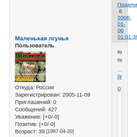
Подели
6
2006-
01-
06
01:01:3
Маленькая лгунья
Пользователь
Книжна
полка
[img]htt
Откуда:
Россия
0
Зарегистрирован
: 2005-11-09
Приглашений:
0
Сообщений:
427
Уважение:
[+0/-0]
Позитив:
[+0/-0]
Возраст:
39
[1987-04-20]