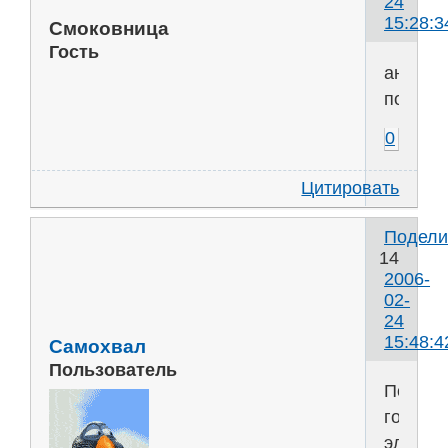
24
15:28:3
Смоковница
Гость
ангель
попа
0
Цитировать
Подели
14
2006-
02-
24
15:48:4
Самохвал
Пользователь
Попова
годро-
электро