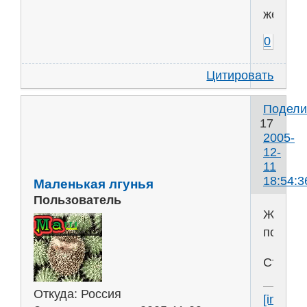
железо
0
Цитировать
Подели
17
2005-
12-
11
18:54:3
Маленькая лгунья
Пользователь
Железо
полезн
Степен
Откуда:
Россия
[img]htt