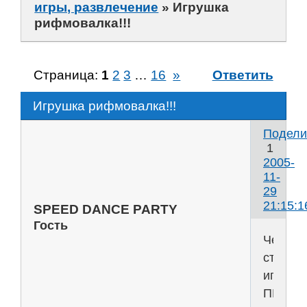
игры, развлечение
»
Игрушка
рифмовалка!!!
Страница:
1
2
3
…
16
»
Ответить
Игрушка рифмовалка!!!
Подели
1
2005-
11-
29
21:15:1
SPEED DANCE PARTY
Гость
Честно
стырен
игруха
ПРАВИ