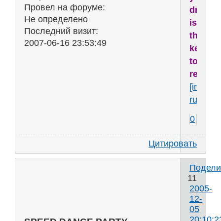
Провел на форуме:
dream
Не определено
is
Последний визит:
the
2007-06-16 23:53:49
key
to
reality..
[img]htt
ru53627
0
Цитировать
Подели
11
2005-
12-
05
20:10:2