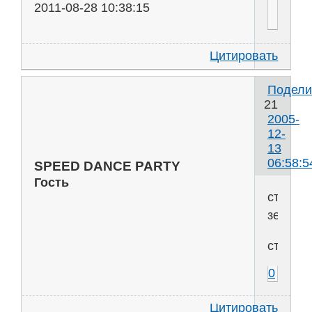
2011-08-28 10:38:15
Цитировать
Подели
21
2005-
12-
13
06:58:5
SPEED DANCE PARTY
Гость
ступня-
земля
страх
0
Цитировать