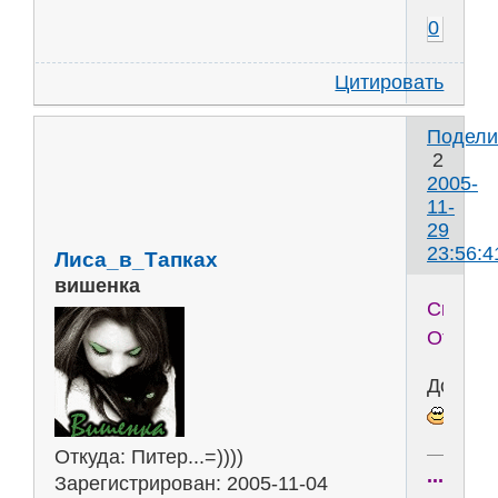
0
Цитировать
Подели
2
2005-
11-
29
23:56:4
Лиса_в_Тапках
вишенка
Сказка-
Отмазк
Дождик
Откуда:
Питер...=))))
...drea
Зарегистрирован
: 2005-11-04