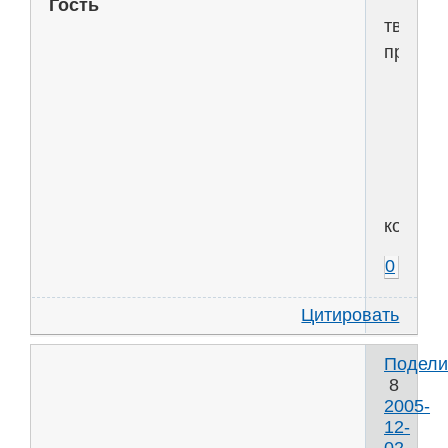
Гость
творчес
пророч
кондри
0
Цитировать
Подели
8
2005-
12-