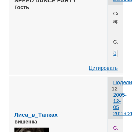
SPEED DANCE PARTY
Гость
Сессия
армия
Слон
0
Цитировать
Подели
12
2005-
12-
05
20:19:2
Лиса_в_Тапках
вишенка
Слон-