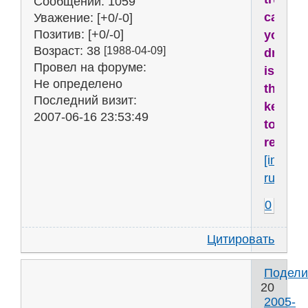
Сообщений:
1059
cause
Уважение:
[+0/-0]
Позитив:
[+0/-0]
your
Возраст:
38
[1988-04-09]
dream
Провел на форуме:
is
Не определено
the
Последний визит:
key
2007-06-16 23:53:49
to
reality..
[img]htt
ru53627
0
Цитировать
Подели
20
2005-