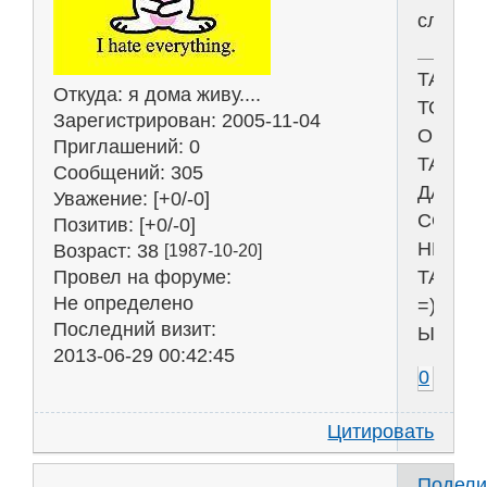
словар
ТАК
Откуда:
я дома живу....
ТО
Зарегистрирован
: 2005-11-04
ОНО
Приглашений:
0
ТАК,
Сообщений:
305
ДА
Уважение:
[+0/-0]
СОВС
Позитив:
[+0/-0]
НЕ
Возраст:
38
[1987-10-20]
Провел на форуме:
ТАК
Не определено
=)
Последний визит:
ЫЫЫ
2013-06-29 00:42:45
0
Цитировать
Подели