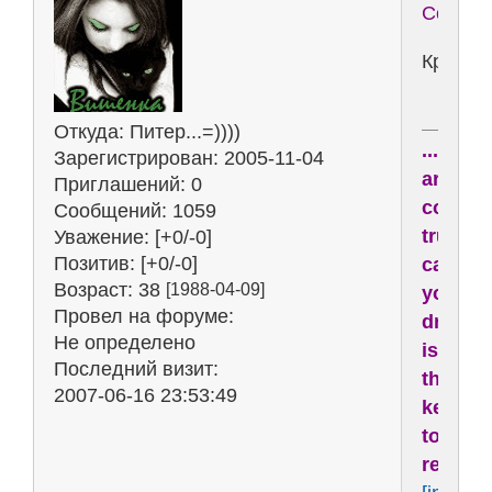
Сон
Кроват
Откуда:
Питер...=))))
...drea
Зарегистрирован
: 2005-11-04
are
Приглашений:
0
comin
Сообщений:
1059
true,
Уважение:
[+0/-0]
Позитив:
[+0/-0]
cause
Возраст:
38
[1988-04-09]
your
Провел на форуме:
dream
Не определено
is
Последний визит:
the
2007-06-16 23:53:49
key
to
reality..