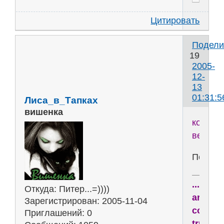
Цитировать
Подели
19
2005-
12-
13
01:31:5
Лиса_в_Тапках
вишенка
колесо
весло
Печаль
...drea
Откуда:
Питер...=))))
are
Зарегистрирован
: 2005-11-04
comin
Приглашений:
0
true,