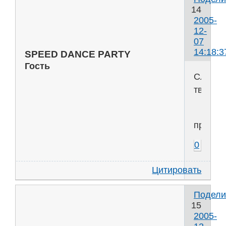
14
2005-
12-
07
14:18:3
SPEED DANCE PARTY
Гость
Словар
тварь
процес
0
Цитировать
Подели
15
2005-