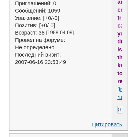
are
Приглашений:
0
comin
Сообщений:
1059
true,
Уважение:
[+0/-0]
Позитив:
[+0/-0]
cause
Возраст:
38
[1988-04-09]
your
Провел на форуме:
dream
Не определено
is
Последний визит:
the
2007-06-16 23:53:49
key
to
reality..
[img]htt
ru53627
0
Цитировать