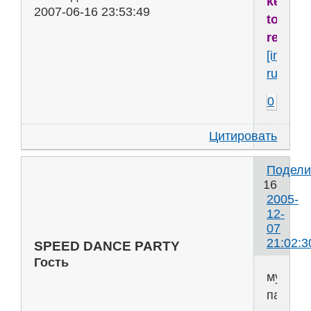
key
2007-06-16 23:53:49
to
reality..
[img]htt
ru53627
0
Цитировать
Подели
16
2005-
12-
07
21:02:3
SPEED DANCE PARTY
Гость
музыка
пазуха