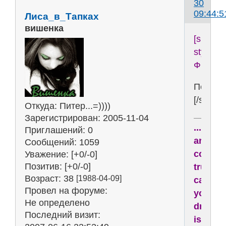
30
09:44:5
Лиса_в_Тапках
вишенка
[span
style='c
Фикус
Перекр
[/span]
Откуда:
Питер...=))))
Зарегистрирован
: 2005-11-04
...drea
Приглашений:
0
are
Сообщений:
1059
comin
Уважение:
[+0/-0]
Позитив:
[+0/-0]
true,
Возраст:
38
[1988-04-09]
cause
Провел на форуме:
your
Не определено
dream
Последний визит:
is