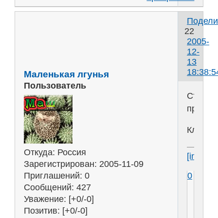
Подели
22
2005-
12-
13
18:38:5
Маленькая лгунья
Пользователь
Страх-
прах
Клоун
Откуда:
Россия
[img]htt
Зарегистрирован
: 2005-11-09
0
Приглашений:
0
Сообщений:
427
Уважение:
[+0/-0]
Позитив:
[+0/-0]