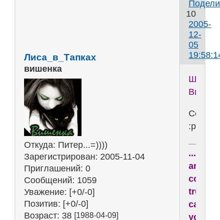
Подели
10
2005-
12-
05
19:58:1
Лиса_в_Тапках
вишенка
Шпинде
Винтел
Сесси
:ph34r:
Откуда:
Питер...=))))
...drea
Зарегистрирован
: 2005-11-04
are
Приглашений:
0
comin
Сообщений:
1059
true,
Уважение:
[+0/-0]
Позитив:
[+0/-0]
cause
Возраст:
38
[1988-04-09]
your