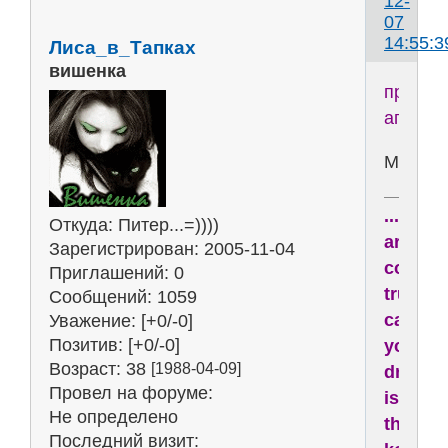
12-
07
14:55:3
Лиса_в_Тапках
вишенка
процес
агресс
Музыка
...drea
Откуда:
Питер...=))))
are
Зарегистрирован
: 2005-11-04
comin
Приглашений:
0
true,
Сообщений:
1059
cause
Уважение:
[+0/-0]
Позитив:
[+0/-0]
your
Возраст:
38
[1988-04-09]
dream
Провел на форуме:
is
Не определено
the
Последний визит: