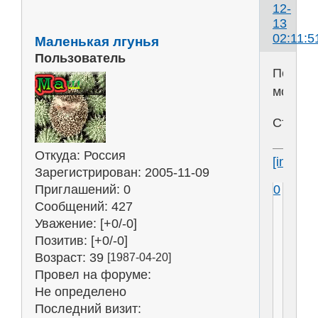
12-
13
02:11:5
Маленькая лгунья
Пользователь
Печаль
мораль
Ступня
Откуда:
Россия
[img]htt
Зарегистрирован
: 2005-11-09
0
Приглашений:
0
Сообщений:
427
Уважение:
[+0/-0]
Позитив:
[+0/-0]
Возраст:
39
[1987-04-20]
Провел на форуме:
Не определено
Последний визит: