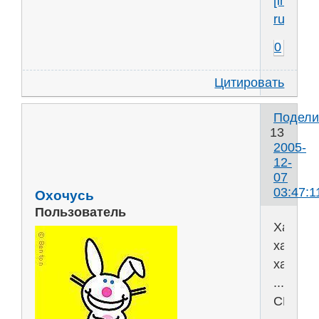
[img]htt
ru53627
0
Цитировать
Подели
13
2005-
12-
07
03:47:1
Охочусь
Пользователь
Ха
ха
ха=)
....кхм..
СПАТЬ