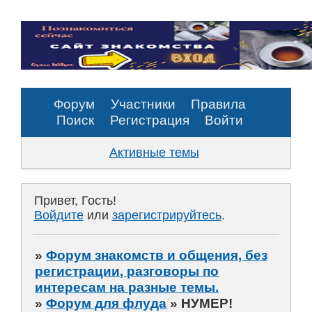
Форум
Участники
Правила
Поиск
Регистрация
Войти
Активные темы
Привет, Гость!
Войдите
или
зарегистрируйтесь
.
»
Форум знакомств и общения, без
регистрации, разговоры по
интересам на разные темы.
»
Форум для флуда
»
НУМЕР!