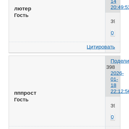
14
20:49:5
лютер
Гость
395
0
Цитировать
Подели
398
2026-
01-
18
22:12:5
пппрост
Гость
396
0