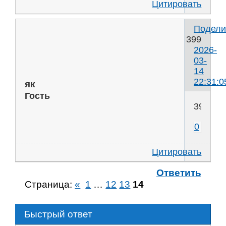
Цитировать
Подели
399
2026-
03-
14
22:31:0
як
Гость
397
0
Цитировать
Ответить
Страница:
«
1
…
12
13
14
Быстрый ответ