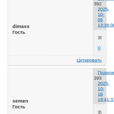
392
2025-
10-
05
13:36:0
dimass
Гость
391
0
Цитировать
Подели
393
2025-
10-
18
19:41:3
semen
Гость
392