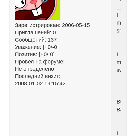
I
maybe
Зарегистрирован
: 2006-05-15
small,
Приглашений:
0
Сообщений:
137
Уважение:
[+0/-0]
Позитив:
[+0/-0]
I
Провел на форуме:
maybe
Не определено
sweet,
Последний визит:
2008-01-02 19:15:42
But
BaBy,
I