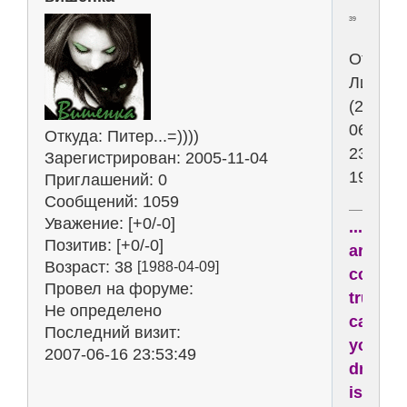
39
Отреда
Лиса_в
(2006-
06-
Откуда:
Питер...=))))
23
Зарегистрирован
: 2005-11-04
19:10:0
Приглашений:
0
Сообщений:
1059
Уважение:
[+0/-0]
...drea
Позитив:
[+0/-0]
are
Возраст:
38
[1988-04-09]
comin
Провел на форуме:
true,
Не определено
cause
Последний визит:
your
2007-06-16 23:53:49
dream
is