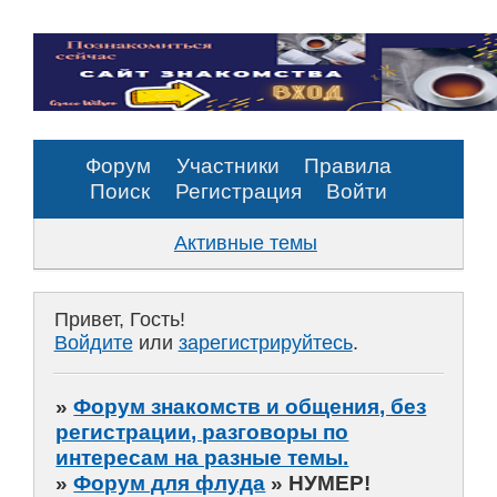
Форум
Участники
Правила
Поиск
Регистрация
Войти
Активные темы
Привет, Гость!
Войдите
или
зарегистрируйтесь
.
»
Форум знакомств и общения, без
регистрации, разговоры по
интересам на разные темы.
»
Форум для флуда
»
НУМЕР!