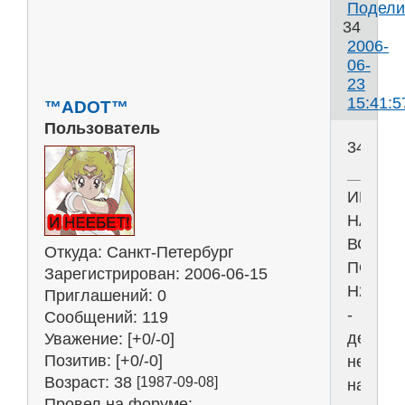
Подели
34
2006-
06-
23
15:41:5
™ADOT™
Пользователь
34
ИНТЕР
НАС
ВСЕХ
Откуда:
Санкт-Петербург
ПОГУБИ
Зарегистрирован
: 2006-06-15
Н2О
Приглашений:
0
-
Сообщений:
119
девиз
Уважение:
[+0/-0]
Позитив:
[+0/-0]
не
Возраст:
38
[1987-09-08]
наш,
Провел на форуме: