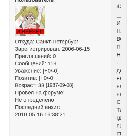
Пользователь
42
ИНТЕР
НАС
ВСЕХ
Откуда:
Санкт-Петербург
ПОГУБИ
Зарегистрирован
: 2006-06-15
Н2О
Приглашений:
0
-
Сообщений:
119
девиз
Уважение:
[+0/-0]
Позитив:
[+0/-0]
не
Возраст:
38
[1987-09-08]
наш,
Провел на форуме:
наш-
Не определено
С2Н5ОН
Последний визит:
Там,
2010-05-16 16:38:21
где
пасутс
стада,