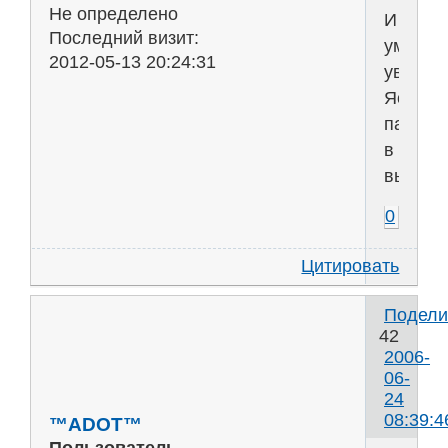
Не определено
И
Последний визит:
умирая
2012-05-13 20:24:31
увидиш
Ястреб
паряще
в
вышине.
0
Цитировать
Подели
42
2006-
06-
24
08:39:4
™ADOT™