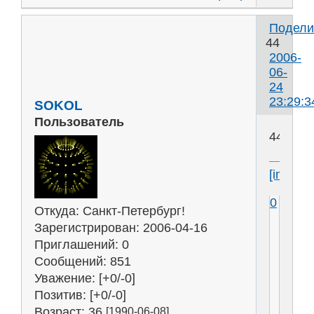
Подели
44
2006-
06-
24
23:29:3
SOKOL
Пользователь
44
[img]htt
0
Откуда:
Санкт-Петербург!
Зарегистрирован
: 2006-04-16
Приглашений:
0
Сообщений:
851
Уважение:
[+0/-0]
Позитив:
[+0/-0]
Возраст:
36
[1990-06-08]