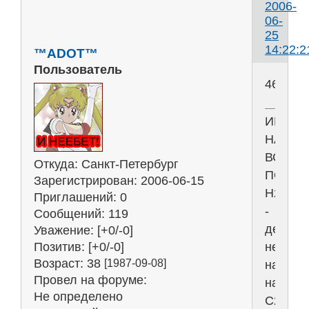
2006-
06-
25
14:22:2
™ADOT™
Пользователь
46
ИНТЕР
НАС
ВСЕХ
Откуда:
Санкт-Петербург
ПОГУБИ
Зарегистрирован
: 2006-06-15
Н2О
Приглашений:
0
-
Сообщений:
119
девиз
Уважение:
[+0/-0]
Позитив:
[+0/-0]
не
Возраст:
38
[1987-09-08]
наш,
Провел на форуме:
наш-
Не определено
С2Н5ОН