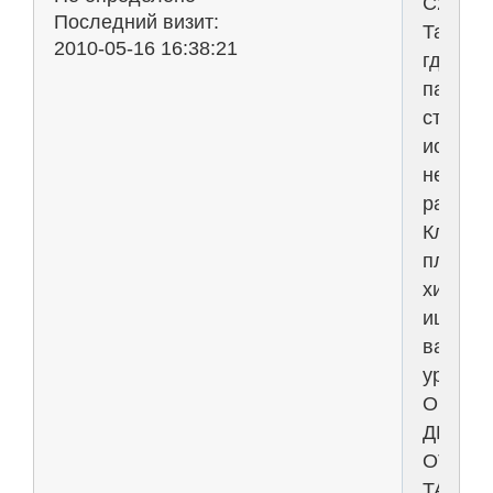
С2Н5ОН
Последний визит:
Там,
2010-05-16 16:38:21
где
пасутс
стада,
истина
не
растет.
Клиник
пласти
хирург
ищет
вас,
уроды.
ОГРАД
ДЕТЕЙ
ОТ
ТАБАЧ