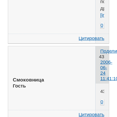
по-
другому
[img]htt
0
Цитировать
Подели
43
2006-
06-
24
11:41:1
Смоковница
Гость
43
0
Цитировать