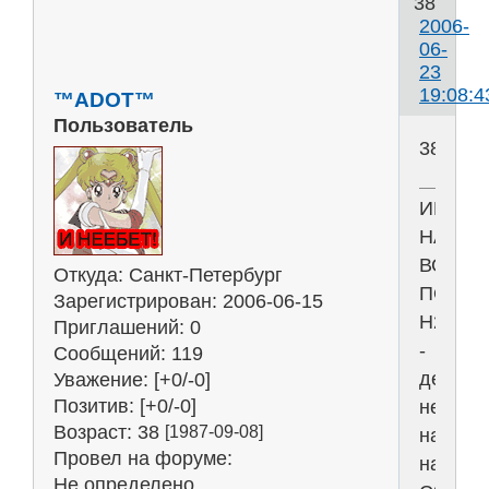
38
2006-
06-
23
19:08:4
™ADOT™
Пользователь
38
ИНТЕР
НАС
ВСЕХ
Откуда:
Санкт-Петербург
ПОГУБИ
Зарегистрирован
: 2006-06-15
Н2О
Приглашений:
0
-
Сообщений:
119
девиз
Уважение:
[+0/-0]
Позитив:
[+0/-0]
не
Возраст:
38
[1987-09-08]
наш,
Провел на форуме:
наш-
Не определено