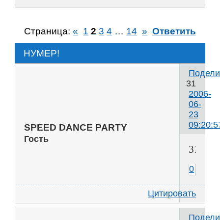
Страница:
«
1
2
3
4
…
14
»
Ответить
НУМЕР!
Подели
31
2006-
06-
23
09:20:5
SPEED DANCE PARTY
Гость
31
0
Цитировать
Подели