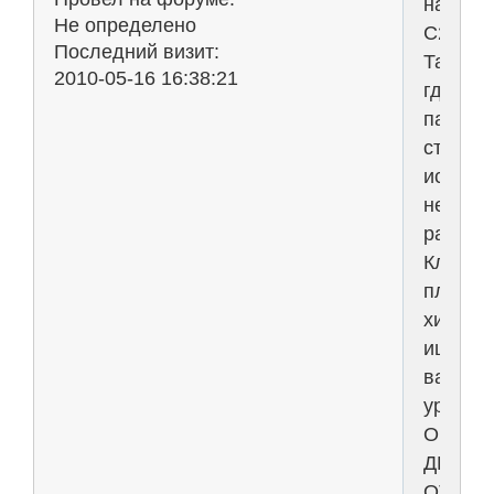
наш-
Не определено
С2Н5ОН
Последний визит:
Там,
2010-05-16 16:38:21
где
пасутс
стада,
истина
не
растет.
Клиник
пласти
хирург
ищет
вас,
уроды.
ОГРАД
ДЕТЕЙ
ОТ