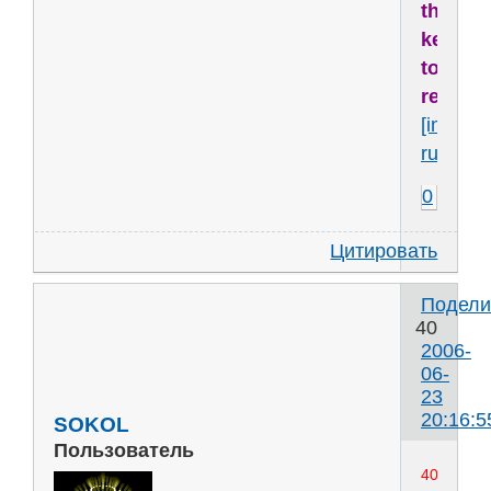
the
key
to
reality..
[img]htt
ru53627
0
Цитировать
Подели
40
2006-
06-
23
20:16:5
SOKOL
Пользователь
40