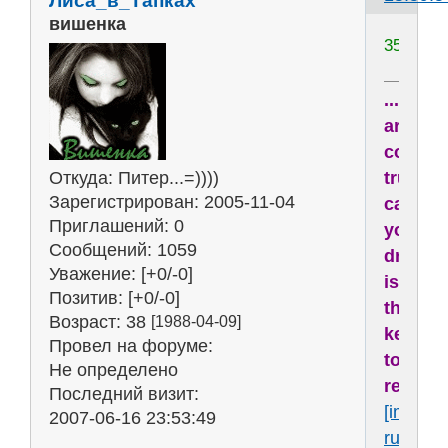
вишенка
35
...drea
are
comin
Откуда:
Питер...=))))
true,
Зарегистрирован
: 2005-11-04
cause
Приглашений:
0
your
Сообщений:
1059
dream
Уважение:
[+0/-0]
is
Позитив:
[+0/-0]
the
Возраст:
38
[1988-04-09]
key
Провел на форуме:
to
Не определено
reality..
Последний визит:
[img]htt
2007-06-16 23:53:49
ru53627