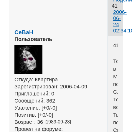
41
2006-
06-
24
02:34:1
CeBaH
Пользователь
41
Только
в
Молчан
Откуда:
Квартира
познае
Зарегистрирован
: 2006-04-09
Слово,
Приглашений:
0
Только
Сообщений:
362
во
Уважение:
[+0/-0]
Позитив:
[+0/-0]
Тьме
Возраст:
36
[1989-09-28]
познае
Провел на форуме:
Свет,