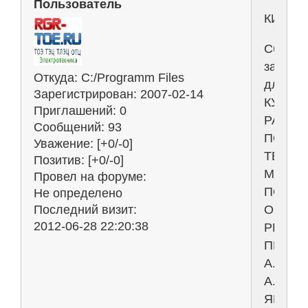
Пользователь
КИНЕМ
Сборни
задани
Откуда:
C:/Programm Files
для
Зарегистрирован
: 2007-02-14
КУРСО
Приглашений:
0
РАБОТ
Сообщений:
93
ПО
Уважение:
[+0/-0]
ТЕОРЕ
Позитив:
[+0/-0]
МЕХАН
Провел на форуме:
ПОД
Не определено
ОБЩЕ
Последний визит:
2012-06-28 22:20:38
РЕДАК
ПРОФ.
А.
А.
ЯБЛОН