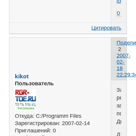
toe.ru
0
Цитировать
Подели
2
2007-
02-
18
22:29:3
kikot
Пользователь
Залил
решени
задач
по
Откуда:
C:/Programm Files
Динами
Зарегистрирован
: 2007-02-14
Приглашений:
0
Д10(2,