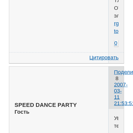
ТЛЭЦ
ОТЦ
электр
rgr-
toe.ru
0
Цитировать
Подели
8
2007-
03-
11
21:53:5
SPEED DANCE PARTY
Гость
Уважух
тебе!