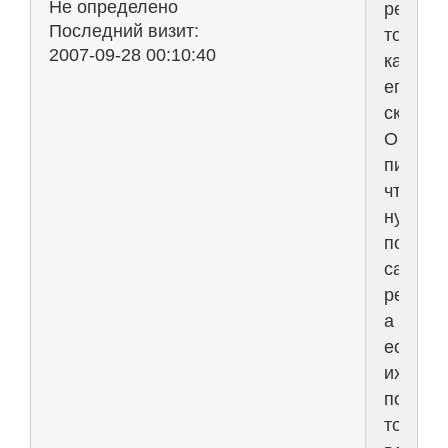
Не определено
решебн
Последний визит:
то
2007-09-28 00:10:40
как
его
скачать
Он
пишет,
что
нужно
посмот
сайт
рекламод
а
если
их
посетит
то