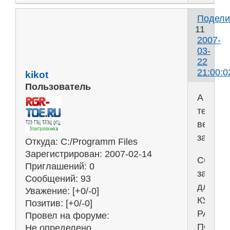
Подели
11
2007-
03-
22
21:00:0
kikot
Пользователь
А
теперь
весь
задачн
Откуда:
C:/Programm Files
Зарегистрирован
: 2007-02-14
Сборни
Приглашений:
0
задани
Сообщений:
93
для
Уважение:
[+0/-0]
КУРСО
Позитив:
[+0/-0]
РАБОТ
Провел на форуме:
ПО
Не определено