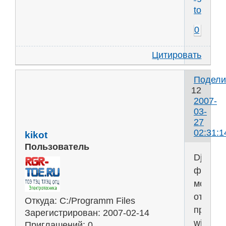
toe.ru
0
Цитировать
Подели
12
2007-
03-
27
02:31:1
kikot
Пользователь
DjVu
файл
можно
открыт
Откуда:
C:/Programm Files
просмо
Зарегистрирован
: 2007-02-14
windjvi
Приглашений:
0