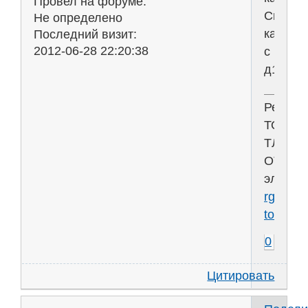
Провел на форуме:
Скопир
Не определено
картинк
Последний визит:
2012-06-28 22:20:38
с
д17(10)
Решен
ТОЭ
ТЛЭЦ
ОТЦ
электр
rgr-
toe.ru
0
Цитировать