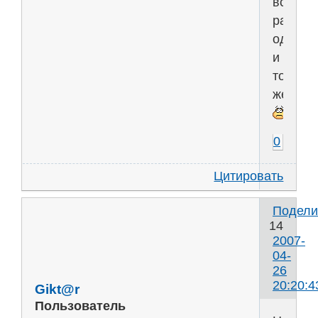
все
равно
одно
и
то
же......
0
Цитировать
Подели
14
2007-
04-
26
20:20:4
Gikt@r
Пользователь