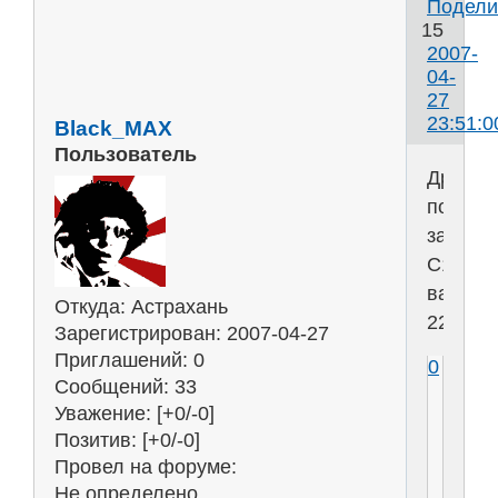
Подели
15
2007-
04-
27
23:51:0
Black_MAX
Пользователь
Друзья
помоги
задача
C1
вариан
Откуда:
Астрахань
22....п
Зарегистрирован
: 2007-04-27
Приглашений:
0
0
Сообщений:
33
Уважение:
[+0/-0]
Позитив:
[+0/-0]
Провел на форуме:
Не определено