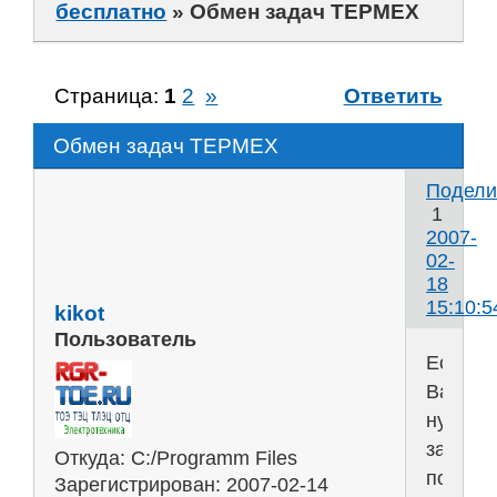
бесплатно
»
Обмен задач ТЕРМЕХ
Страница:
1
2
»
Ответить
Обмен задач ТЕРМЕХ
Подели
1
2007-
02-
18
15:10:5
kikot
Пользователь
Если
Вам
нужна
задача
Откуда:
C:/Programm Files
по
Зарегистрирован
: 2007-02-14