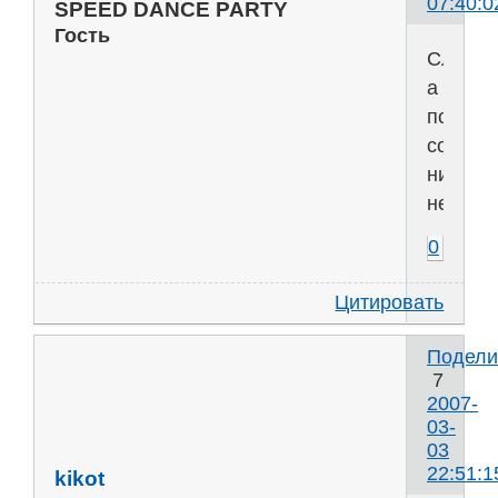
07:40:0
SPEED DANCE PARTY
Гость
Слуша
а
по
сопром
ничего
нет?
0
Цитировать
Подели
7
2007-
03-
03
22:51:1
kikot