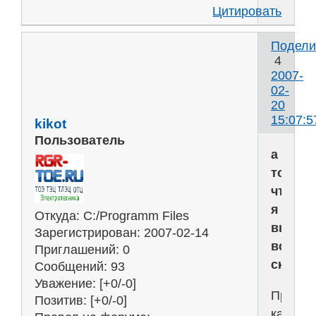
Цитировать
Подели
4
2007-
02-
20
15:07:5
kikot
Пользователь
а
то
что
я
Откуда:
C:/Programm Files
вылож
Зарегистрирован
: 2007-02-14
все
Приглашений:
0
скачал
Сообщений:
93
Уважение:
[+0/-0]
Просмо
Позитив:
[+0/-0]
картинк