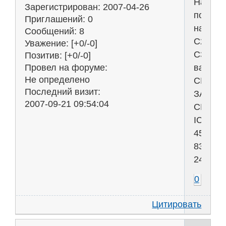
Народ
Зарегистрирован
: 2007-04-26
помоги
Приглашений:
0
найти
Сообщений:
8
С2
Уважение:
[+0/-0]
С3
Позитив:
[+0/-0]
вариан
Провел на форуме:
Не определено
СРОЧН
Последний визит:
ЗАРАН
2007-09-21 09:54:04
СПАСИ
ICQ
450-
838-
249
0
Цитировать