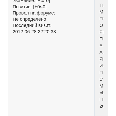
Уважение:
[+0/-0]
ТЕОРЕ
Позитив:
[+0/-0]
МЕХАН
Провел на форуме:
ПОД
Не определено
ОБЩЕ
Последний визит:
2012-06-28 22:20:38
РЕДАК
ПРОФ.
А.
А.
ЯБЛОН
ИЗДАН
ПЯТНА
СТЕРЕ
МОСКВ
«ИНТЕ
ПРЕСС
2006