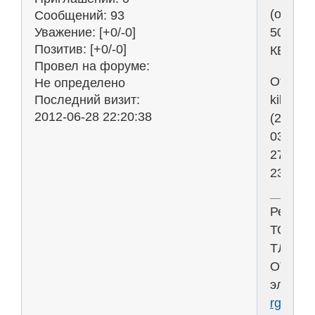
(около
Сообщений:
93
500
Уважение:
[+0/-0]
Позитив:
[+0/-0]
КБ)
Провел на форуме:
Отреда
Не определено
kikot
Последний визит:
2012-06-28 22:20:38
(2007-
03-
27
23:24:0
Решен
ТОЭ
ТЛЭЦ
ОТЦ
электр
rgr-