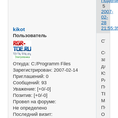
Подели
5
2007-
02-
28
21:55:3
kikot
Пользователь
СТАТИ
Сборни
задани
Откуда:
C:/Programm Files
для
Зарегистрирован
: 2007-02-14
КУРСО
Приглашений:
0
РАБОТ
Сообщений:
93
ПО
Уважение:
[+0/-0]
ТЕОРЕ
Позитив:
[+0/-0]
МЕХАН
Провел на форуме:
ПОД
Не определено
ОБЩЕ
Последний визит: