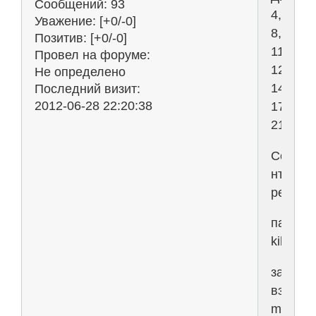
Сообщений:
93
4,
Уважение:
[+0/-0]
8,
Позитив:
[+0/-0]
11,
Провел на форуме:
12,
Не определено
14,
Последний визит:
2012-06-28 22:20:38
17,
21)
Ссылк
нттр://
perekre
пароль
kikot
задачи
взяты
mati.fat