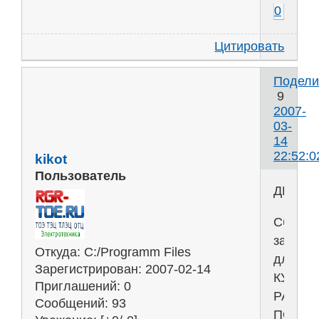
0
Цитировать
Подели
9
2007-
03-
14
22:52:0
kikot
Пользователь
ДИНАМ
Сборни
задани
Откуда:
C:/Programm Files
для
Зарегистрирован
: 2007-02-14
КУРСО
Приглашений:
0
РАБОТ
Сообщений:
93
ПО