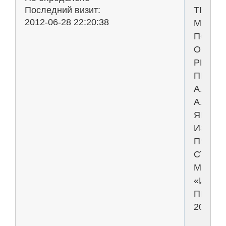
ТЕОРЕ
Последний визит:
2012-06-28 22:20:38
МЕХАН
ПОД
ОБЩЕ
РЕДАК
ПРОФ.
А.
А.
ЯБЛОН
ИЗДАН
ПЯТНА
СТЕРЕ
МОСКВ
«ИНТЕ
ПРЕСС
2006