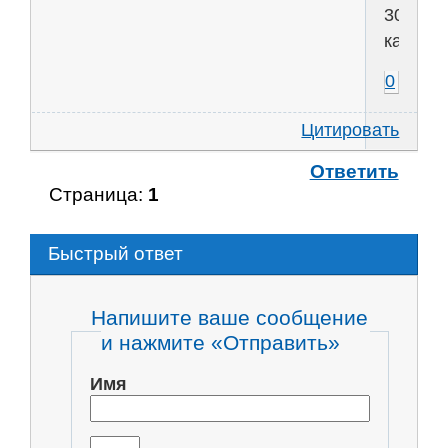
308
каб.
0
Цитировать
Ответить
Страница:
1
Быстрый ответ
Напишите ваше сообщение
и нажмите «Отправить»
Имя