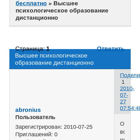
бесплатно
»
Высшее
психологическое образование
дистанционно
Страница:
1
Ответить
Высшее психологическое
образование дистанционно
Подели
1
2010-
07-
27
07:54:4
abronius
Пользователь
О
Зарегистрирован
: 2010-07-25
возмож
Приглашений:
0
поступ