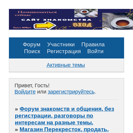
Форум
Участники
Правила
Поиск
Регистрация
Войти
Активные темы
Привет, Гость!
Войдите
или
зарегистрируйтесь
.
»
Форум знакомств и общения, без
регистрации, разговоры по
интересам на разные темы.
»
Магазин Перекресток, продать,