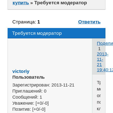
купить
»
Требуется модератор
Страница:
1
Ответить
Требуется модератор
Подели
1
2013-
11-
21
19:40:1
victoriy
Пользователь
Требуе
Зарегистрирован
: 2013-11-21
модера
Приглашений:
0
операт
Сообщений:
1
поддер
Уважение:
[+0/-0]
клиент
Позитив:
[+0/-0]