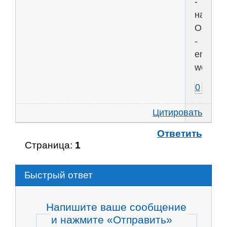
-
научим
Обраща
-
email:
workad
0
Цитировать
Ответить
Страница:
1
Быстрый ответ
Напишите ваше сообщение
и нажмите «Отправить»