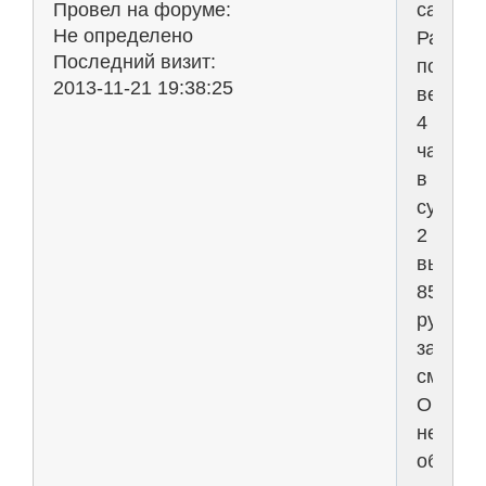
сайта.
Провел на форуме:
Не определено
Работа
Последний визит:
по
2013-11-21 19:38:25
вечера
4
часа
в
сутки,
2
выходн
850
рублей
за
смену.
Опыт
не
обязат