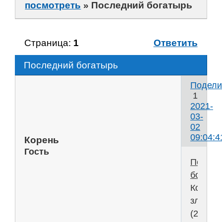
посмотреть
»
Последний богатырь
Страница:
1
Ответить
Последний богатырь
Подели
1
2021-
03-
02
09:04:4
Корень
Гость
Послед
богаты
Корень
зла
(2021)