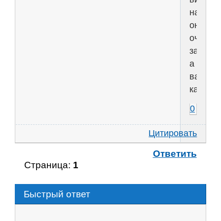
народу
он
очень
зашел,
а
вам
как
0
Цитировать
Ответить
Страница:
1
Быстрый ответ