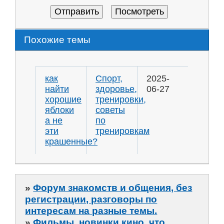
Похожие темы
как
Спорт,
2025-
найти
здоровье,
06-27
хорошие
тренировки,
яблоки
советы
а не
по
эти
тренировкам
крашенные?
»
Форум знакомств и общения, без
регистрации, разговоры по
интересам на разные темы.
»
Фильмы, новинки кино, что