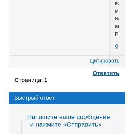
которы
модери
идиоты.
аккаун
Pinteres
0
Цитировать
Ответить
Страница:
1
Быстрый ответ
Напишите ваше сообщение
и нажмите «Отправить»