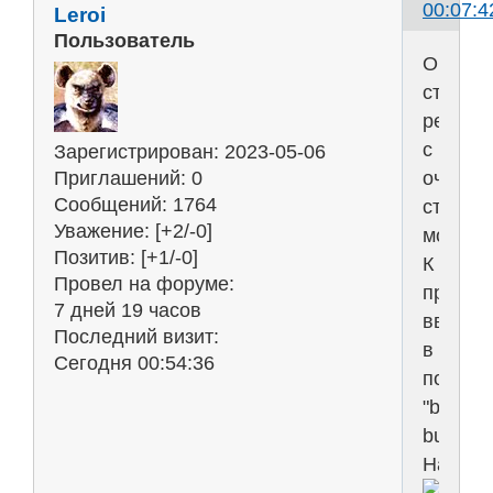
00:07:4
Leroi
Пользователь
Очень
странн
ресурс
с
Зарегистрирован
: 2023-05-06
очень
Приглашений:
0
Сообщений:
1764
странн
Уважение:
[+2/-0]
модери
Позитив:
[+1/-0]
К
Провел на форуме:
пример
7 дней 19 часов
ввожу
Последний визит:
в
Сегодня 00:54:36
поиск
"big
butt"...
Находи