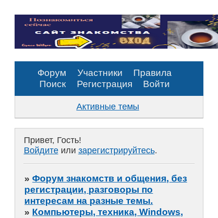
Форум
Участники
Правила
Поиск
Регистрация
Войти
Активные темы
Привет, Гость!
Войдите
или
зарегистрируйтесь
.
»
Форум знакомств и общения, без
регистрации, разговоры по
интересам на разные темы.
»
Компьютеры, техника, Windows,