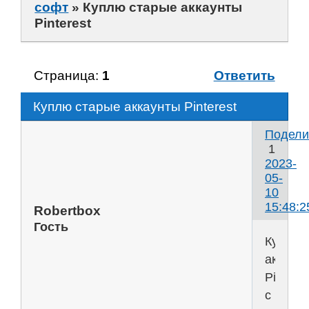
софт
»
Куплю старые аккаунты
Pinterest
Страница:
1
Ответить
Куплю старые аккаунты Pinterest
Подели
1
2023-
05-
10
15:48:2
Robertbox
Гость
Куплю
аккаун
Pinteres
с