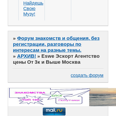
Найдешь
Свою
Музу!
»
Форум знакомств и общения, без
регистрации, разговоры по
интересам на разные темы.
»
АРХИВ!
»
Eswe Эскорт Агентство
цены От 3к и Выше Москва
создать форум