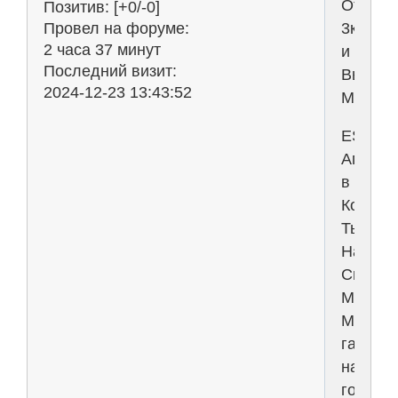
От
Позитив:
[+0/-0]
3к
Провел на форуме:
2 часа 37 минут
и
Последний визит:
Выше
2024-12-23 13:43:52
Москва
ESWE
Агентс
в
Которо
Ты
Найде
Свою
Музу!
Мы
гарант
нашим
гостям