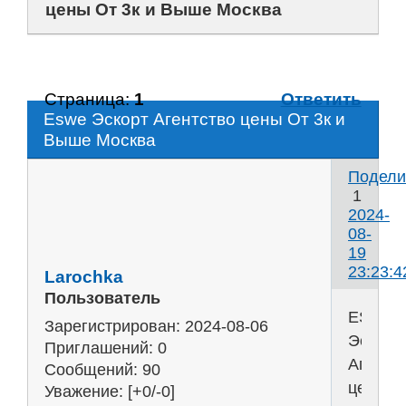
цены От 3к и Выше Москва
Страница:
1
Ответить
Eswe Эскорт Агентство цены От 3к и
Выше Москва
Подели
1
2024-
08-
19
23:23:4
Larochka
Пользователь
ESWE
Зарегистрирован
: 2024-08-06
Эскорт
Приглашений:
0
Агентс
Сообщений:
90
цены
Уважение:
[+0/-0]