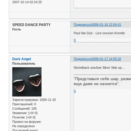
2007-10-14 02:24:25
SPEED DANCE PARTY
Поделиться
2006-01-16 22:04:41
Гость
Paul Van Dyk - Live session Kremlin
0
Dark Angel
Поделиться
2006-01-17 14:55:32
Пользователь
Nickelback альбом Silver Side up....
“Представьте себе шар, разме
еще даже не начнется”.
0
Зарегистрирован
: 2005-11-20
Приглашений:
0
Сообщений:
106
Уважение:
[+0/-0]
Позитив:
[+0/-0]
Провел на форуме:
Не определено
Последний визит: