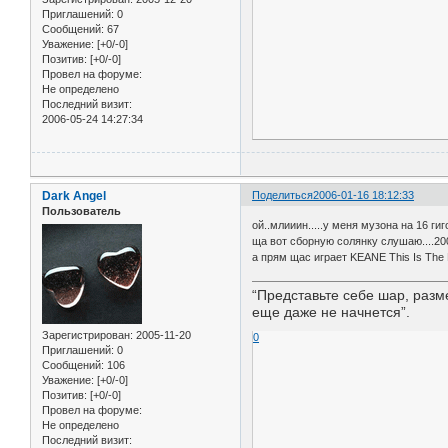
Приглашений:
0
Сообщений:
67
Уважение:
[+0/-0]
Позитив:
[+0/-0]
Провел на форуме:
Не определено
Последний визит:
2006-05-24 14:27:34
Dark Angel
Поделиться
2006-01-16 18:12:33
Пользователь
ой..млииин.....у меня музона на 16 ги
ща вот сборную солянку слушаю....200
а прям щас играет KEANE This Is The 
“Представьте себе шар, разме
еще даже не начнется”.
Зарегистрирован
: 2005-11-20
0
Приглашений:
0
Сообщений:
106
Уважение:
[+0/-0]
Позитив:
[+0/-0]
Провел на форуме:
Не определено
Последний визит: