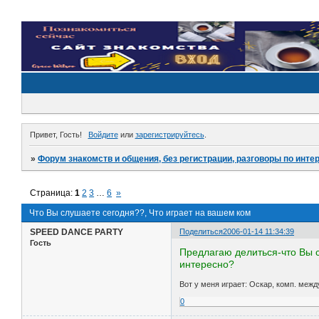
Привет, Гость!
Войдите
или
зарегистрируйтесь
.
»
Форум знакомств и общения, без регистрации, разговоры по инте
Страница:
1
2
3
…
6
»
Что Вы слушаете сегодня??, Что играет на вашем ком
SPEED DANCE PARTY
Поделиться
2006-01-14 11:34:39
Гость
Предлагаю делиться-что Вы с
интересно?
Вот у меня играет: Оскар, комп. межд
0