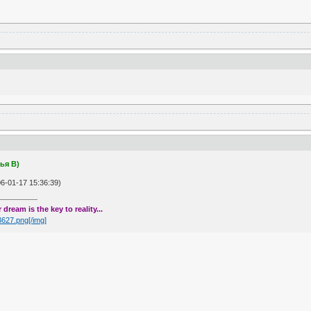
ья B)
-01-17 15:36:39)
dream is the key to reality...
53627.png[/img]