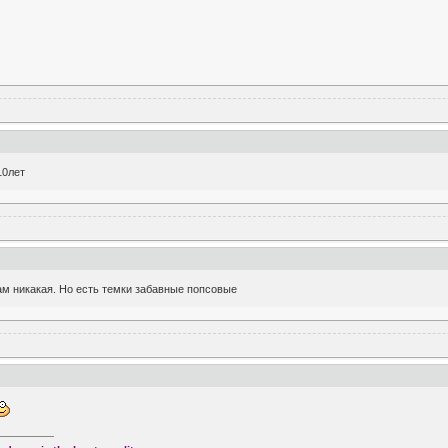
10лет
ам никакая. Но есть темки забавные попсовые