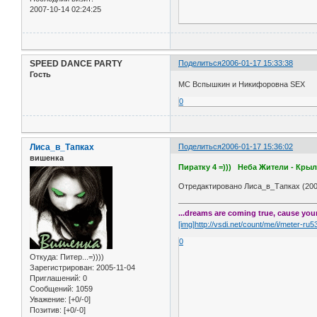
2007-10-14 02:24:25
SPEED DANCE PARTY
Поделиться
2006-01-17 15:33:38
Гость
МС Вспышкин и Никифоровна SEX
0
Лиса_в_Тапках
Поделиться
2006-01-17 15:36:02
вишенка
Пиратку 4 =))) Неба Жители - Крыл
Отредактировано Лиса_в_Тапках (2006
...dreams are coming true, cause your 
[img]http://vsdi.net/count/me/i/meter-ru
0
Откуда:
Питер...=))))
Зарегистрирован
: 2005-11-04
Приглашений:
0
Сообщений:
1059
Уважение:
[+0/-0]
Позитив:
[+0/-0]