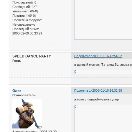
Приглашений:
0
Сообщений:
227
Уважение:
[+0/-0]
Позитив:
[+0/-0]
Провел на форуме:
Не определено
Последний визит:
2008-02-09 08:33:29
SPEED DANCE PARTY
Поделиться
2006-01-16 13:54:52
Гость
в данный момент Татьяна Буланова 
0
Олик
Поделиться
2006-01-16 16:32:39
Пользователь
я тоже слушаю!музыка супер
0
Зарегистрирован
: 2005-12-20