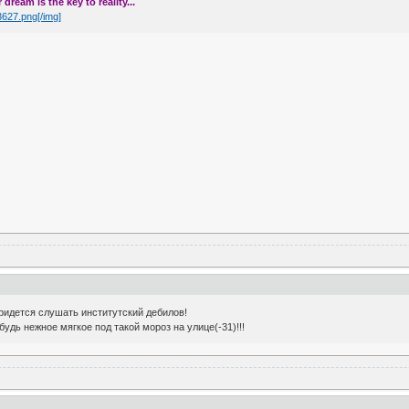
dream is the key to reality...
53627.png[/img]
ридется слушать институтский дебилов!
удь нежное мягкое под такой мороз на улице(-31)!!!