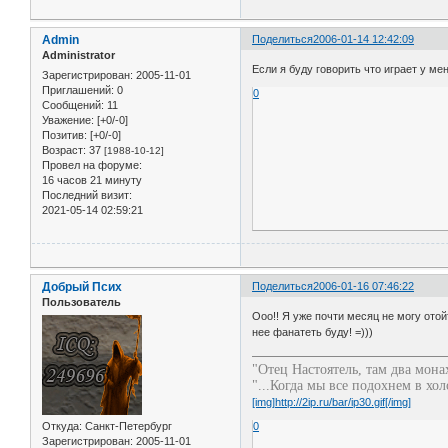
Admin
Поделиться
2006-01-14 12:42:09
Administrator
Если я буду говорить что играет у мен
Зарегистрирован
: 2005-11-01
Приглашений:
0
0
Сообщений:
11
Уважение:
[+0/-0]
Позитив:
[+0/-0]
Возраст:
37
[1988-10-12]
Провел на форуме:
16 часов 21 минуту
Последний визит:
2021-05-14 02:59:21
Добрый Псих
Поделиться
2006-01-16 07:46:22
Пользователь
Ооо!! Я уже почти месяц не могу отой
нее фанатеть буду! =)))
"Отец Настоятель, там два монах
"...Когда мы все подохнем в хол
[img]http://2ip.ru/bar/ip30.gif[/img]
Откуда:
Санкт-Петербург
0
Зарегистрирован
: 2005-11-01