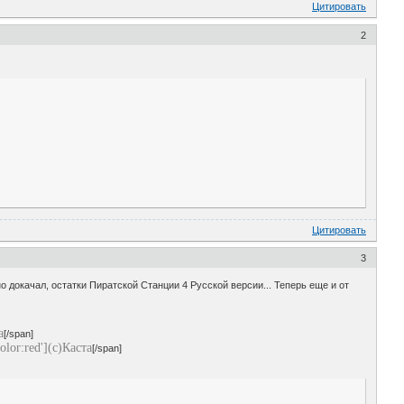
Цитировать
2
Цитировать
3
но докачал, остатки Пиратской Станции 4 Русской версии... Теперь еще и от
а
[/span]
lor:red'](с)Каста
[/span]