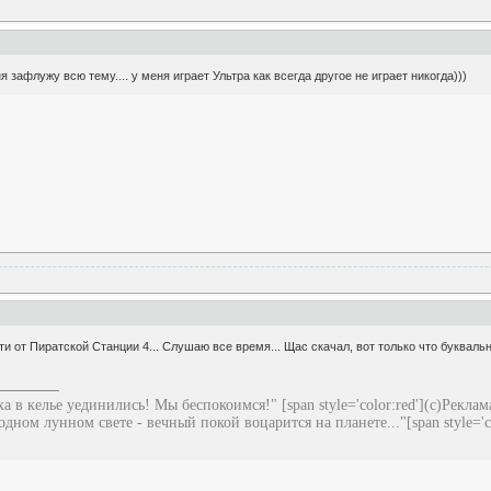
я зафлужу всю тему.... у меня играет Ультра как всегда другое не играет никогда)))
ти от Пиратской Станции 4... Слушаю все время... Щас скачал, вот только что букваль
а в келье уединились! Мы беспокоимся!" [span style='color:red'](с)Реклам
одном лунном свете - вечный покой воцарится на планете..."[span style='co