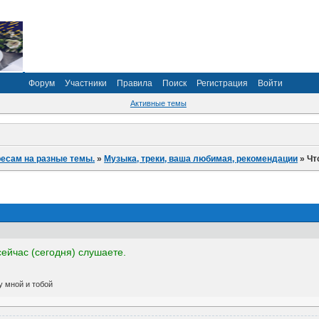
Форум
Участники
Правила
Поиск
Регистрация
Войти
Активные темы
ресам на разные темы.
»
Музыка, треки, ваша любимая, рекомендации
»
Чт
ейчас (сегодня) слушаете.
у мной и тобой