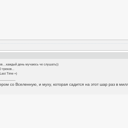
гов....каждый день мучаюсь че слушать))
 треков...
Last Time =)
ром со Вселенную, и муху, которая садится на этот шар раз в милли