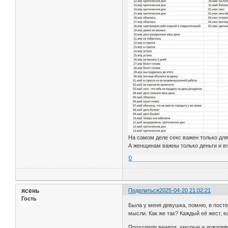
На самом деле секс важен только дл
А женщинам важны только деньги и вл
0
ясень
Поделиться
2025-04-20 21:02:21
Гость
Была у меня девушка, помню, в постел
мысли. Как же так? Каждый её жест, 
Проходили вечера, хмурые и дождлив