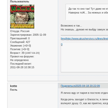
Пользователь
Да так то оно так! Тут даже не 
Наверна тоЖ... За нежных и обхо
Возможно и так...
Но знаешь...думаю не выйду замуж за 
Откуда:
Россия
Зарегистрирован
: 2005-11-09
Приглашений:
0
[img]http://www.akusherstvo.ru/lines/linei
Сообщений:
427
0
Уважение:
[+0/-0]
Позитив:
[+0/-0]
Возраст:
39
[1987-04-20]
Провел на форуме:
Не определено
Последний визит:
2011-08-28 10:38:15
kotte
Поделиться
2025-04-18 20:22:09
Гость
Я лично жду от парня в постеле отда
Когда речь заходит о близости, я лич
волнуют душу. О, как же приятно, ко