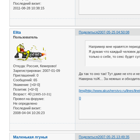
Последний визит:
2011-08-28 10:38:15
Elita
Поделиться
2007-05-25 04:50:08
Пользователь
Например мне нравятся периодичн
Я думаю что каждый человек до
только о себе, то секс будет суп
Откуда:
Россия, Кемерово!
Зарегистрирован
: 2007-01-09
Да так то оно так! Тут даже не кто и 
Приглашений:
0
Наверна тоЖ... За нежных и обходитель
Сообщений:
65
Уважение:
[+0/-0]
Позитив:
[+0/-0]
[img]http://www.akusherstvo.ru/lines/line
Возраст:
40
[1985-10-31]
0
Провел на форуме:
Не определено
Последний визит:
2008-04-04 10:26:23
Маленькая лгунья
Поделиться
2007-05-25 13:49:35