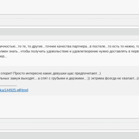
остью...то те, то другие...точнее качества партнера...в постеле...то есть то нежно, то
лжен знать...чтобы получить удовольствие и удовлетворение нужно доставлять в перву
ер...
не спорит! Просто интересно каких девушки щас предпочитают...)
ных замуж выходят... а спят с грубыми и дерзкими... )) эктрима фсегда не хватает...(по
ika/144925.gif[/img]