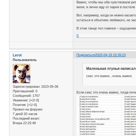
Важно, чтобы мы оба чувствовали ритм
меня, я лично жду от парня в постел
Вот, например, когда он нежно касае
остаться в объятиях любимого, не за
В этом танце тел главное – ощущение
0
Leroi
Поделиться
2025-04-19 15:39:23
Пользователь
Маленькая лгунья написал(
секс это важно...очень важно
Зарегистрирован
: 2023-05-06
Приглашений:
0
Если секс это очень важно, тогда по
Сообщений:
1767
Уважение:
[+2/-0]
Позитив:
[+1/-0]
Провел на форуме:
7 дней 20 часов
Последний визит:
Вчера 22:25:48