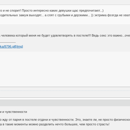
кто и не спорит! Просто интересно каких девушки щас предпочитают...)
дительных замуж выходят... а спят с грубыми и дерзкими... )) эктрима фсегда не хватает
человека который меня не будет удовлетворять в постеле!!! Ведь секс это важно...оче
ka/8796.gif[/img]
чи и чувственности
но жду от парня в постеле отдачи и чувственности. Это, знаете ли, не просто физиче
гда в такие моменты можно разделить нечто большее, чем просто страсть!