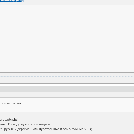
наших глазах!!!
ого добиЦа!
ые! И визде нужен свой подход...
 Грубые и дерзкие... или чувственные и романтичные!?... ))