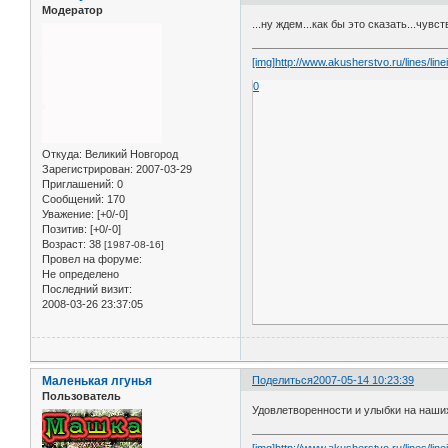
Модератор
...ну ждем...как бы это сказать...чув
[img]http://www.akusherstvo.ru/lines/line
0
Откуда:
Великий Новгород
Зарегистрирован
: 2007-03-29
Приглашений:
0
Сообщений:
170
Уважение:
[+0/-0]
Позитив:
[+0/-0]
Возраст:
38
[1987-08-16]
Провел на форуме:
Не определено
Последний визит:
2008-03-26 23:37:05
Маленькая лгунья
Поделиться
2007-05-14 10:23:39
Пользователь
Удовлетворенности и улыбки на наших
[img]http://www.akusherstvo.ru/lines/linei