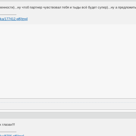
ственности)...ну чтоб партнер чувствовал тебя и тыды всё будет супер)...ну а предложит
ika/177412.gif[/img]
 глазах!!!
ka/8796.gif[/img]