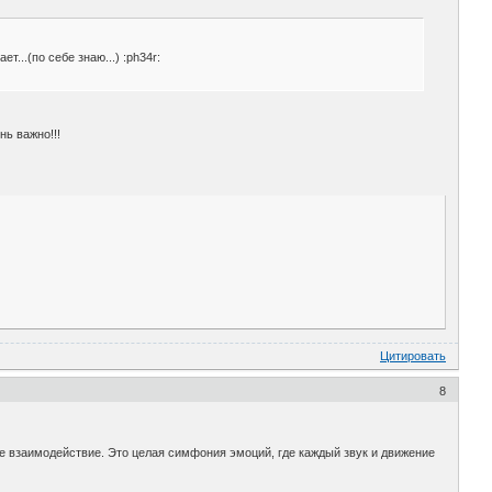
...(по себе знаю...) :ph34r:
нь важно!!!
Цитировать
8
ское взаимодействие. Это целая симфония эмоций, где каждый звук и движение