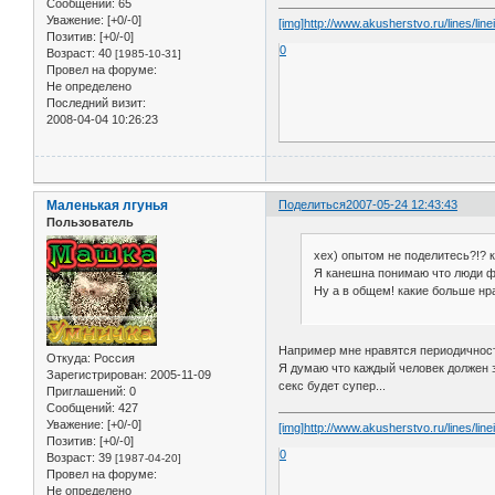
Сообщений:
65
Уважение:
[+0/-0]
[img]http://www.akusherstvo.ru/lines/line
Позитив:
[+0/-0]
0
Возраст:
40
[1985-10-31]
Провел на форуме:
Не определено
Последний визит:
2008-04-04 10:26:23
Маленькая лгунья
Поделиться
2007-05-24 12:43:43
Пользователь
хех) опытом не поделитесь?!? к
Я канешна понимаю что люди фс
Ну а в общем! какие больше нра
Например мне нравятся периодичностью.
Откуда:
Россия
Я думаю что каждый человек должен з
Зарегистрирован
: 2005-11-09
секс будет супер...
Приглашений:
0
Сообщений:
427
Уважение:
[+0/-0]
[img]http://www.akusherstvo.ru/lines/linei
Позитив:
[+0/-0]
0
Возраст:
39
[1987-04-20]
Провел на форуме:
Не определено