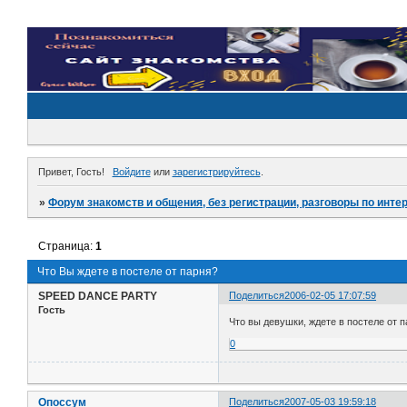
Привет, Гость!
Войдите
или
зарегистрируйтесь
.
»
Форум знакомств и общения, без регистрации, разговоры по инте
Страница:
1
Что Вы ждете в постеле от парня?
SPEED DANCE PARTY
Поделиться
2006-02-05 17:07:59
Гость
Что вы девушки, ждете в постеле от 
0
Опоссум
Поделиться
2007-05-03 19:59:18