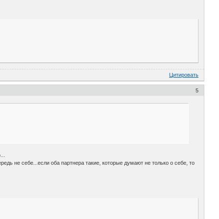
Цитировать
5
..
дь не себе...если оба партнера такие, которые думают не только о себе, то