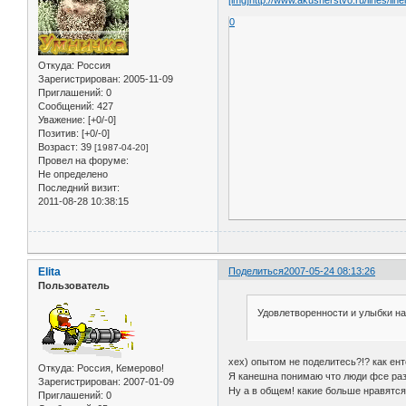
0
Откуда:
Россия
Зарегистрирован
: 2005-11-09
Приглашений:
0
Сообщений:
427
Уважение:
[+0/-0]
Позитив:
[+0/-0]
Возраст:
39
[1987-04-20]
Провел на форуме:
Не определено
Последний визит:
2011-08-28 10:38:15
Elita
Поделиться
2007-05-24 08:13:26
Пользователь
Удовлетворенности и улыбки на 
хех) опытом не поделитесь?!? как ент
Откуда:
Россия, Кемерово!
Я канешна понимаю что люди фсе разн
Зарегистрирован
: 2007-01-09
Ну а в общем! какие больше нравятся?
Приглашений:
0