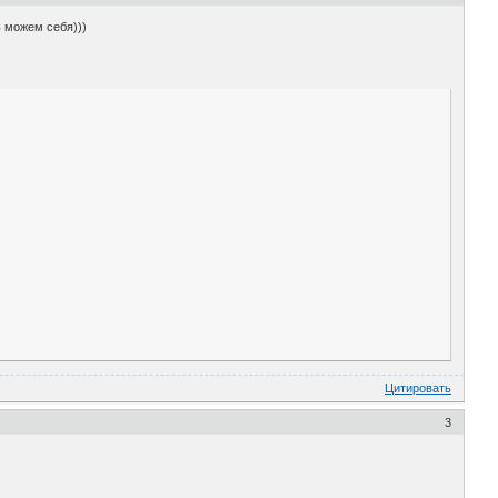
ь можем себя)))
Цитировать
3