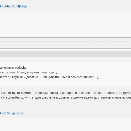
ika/144925.gif[/img]
ак ентого добиЦа!
е разные! И визде нужен свой подход...
вятся? Грубые и дерзкие... или чувственные и романтичные!?... ))
..то те, то другие...точнее качества партнера...в постеле...то есть то нежно, то грубо.
нать...чтобы получить удовольствие и удовлетворение нужно доставлять в первую очере
ka/8796.gif[/img]