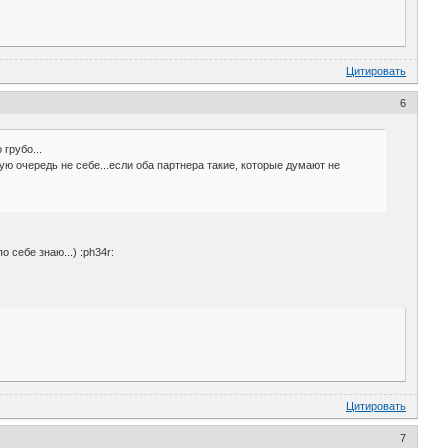
Цитировать
6
 грубо...
ю очередь не себе...если оба партнера такие, которые думают не
 себе знаю...) :ph34r:
Цитировать
7