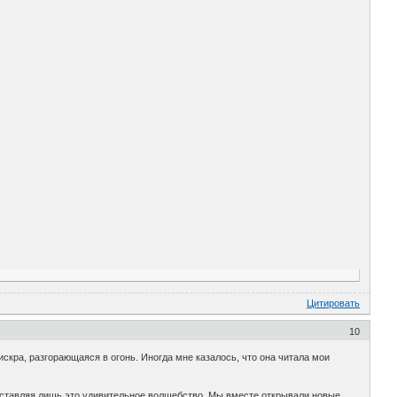
Цитировать
10
 искра, разгорающаяся в огонь. Иногда мне казалось, что она читала мои
 оставляя лишь это удивительное волшебство. Мы вместе открывали новые