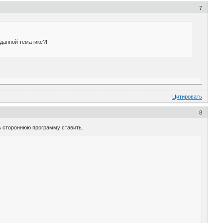
7
данной тематике?!
Цитировать
8
сь стороннюю программу ставить.