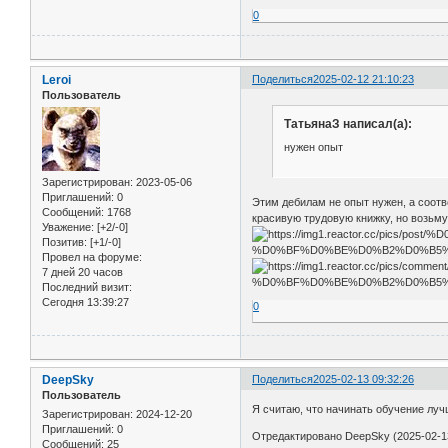
0
Leroi
Поделиться
2025-02-12 21:10:23
Пользователь
ТатьянаЗ написал(а):
нужен опыт
Зарегистрирован
: 2023-05-06
Приглашений:
0
Этим дебилам не опыт нужен, а соотв
Сообщений:
1768
красивую трудовую книжку, но возьмут
Уважение:
[+2/-0]
Позитив:
[+1/-0]
Провел на форуме:
7 дней 20 часов
Последний визит:
Сегодня 13:39:27
0
DeepSky
Поделиться
2025-02-13 09:32:26
Пользователь
Я считаю, что начинать обучение луч
Зарегистрирован
: 2024-12-20
Приглашений:
0
Отредактировано DeepSky (2025-02-13
Сообщений:
25