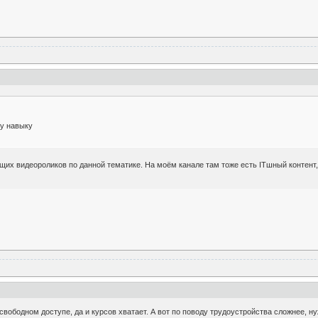
му навыку
ающих видеороликов по данной тематике. На моём канале там тоже есть ITшный контент,
свободном доступе, да и курсов хватает. А вот по поводу трудоустройства сложнее, н