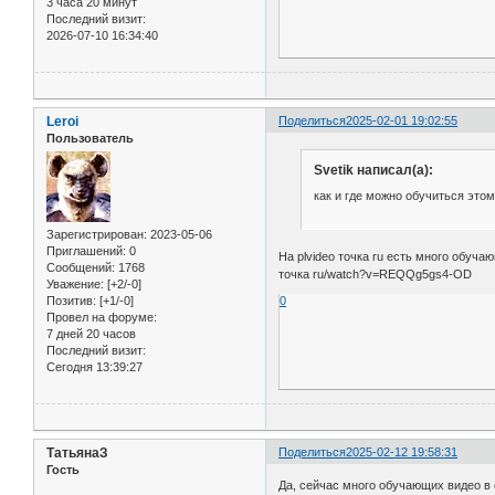
3 часа 20 минут
Последний визит:
2026-07-10 16:34:40
Leroi
Поделиться
2025-02-01 19:02:55
Пользователь
Svetik написал(а):
как и где можно обучиться это
Зарегистрирован
: 2023-05-06
Приглашений:
0
На plvideo точка ru есть много обуч
Сообщений:
1768
точка ru/watch?v=REQQg5gs4-OD
Уважение:
[+2/-0]
0
Позитив:
[+1/-0]
Провел на форуме:
7 дней 20 часов
Последний визит:
Сегодня 13:39:27
ТатьянаЗ
Поделиться
2025-02-12 19:58:31
Гость
Да, сейчас много обучающих видео в 