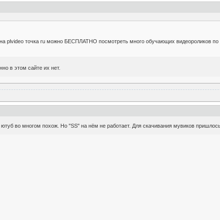
 на plvideo точка ru можно БЕСПЛАТНО посмотреть много обучающих видеороликов по 
нно в этом сайте их нет.
на ютуб во многом похож. Но "SS" на нём не работает. Для скачивания мувиков пришло