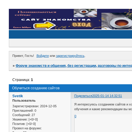
Привет, Гость!
Войдите
или
зарегистрируйтесь
.
»
Форум знакомств и общения, без регистрации, разговоры по инте
Страница:
1
Обучиться созданию сайтов
Svetik
Поделиться
2025-01-14 14:32:51
Пользователь
Я интересуюсь созданием сайтов и хо
Зарегистрирован
: 2024-12-05
обучения и какие рекомендации вы 
Приглашений:
0
Сообщений:
27
0
Уважение:
[+0/-0]
Позитив:
[+0/-0]
Провел на форуме: