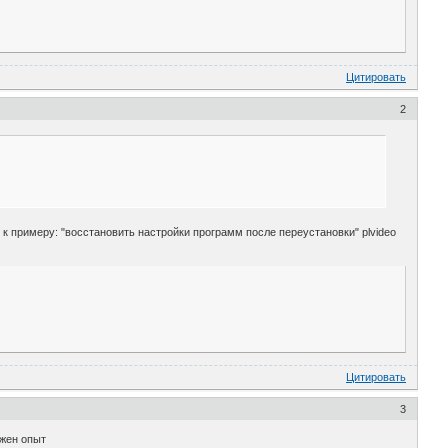
Цитировать
2
 к примеру: "восстановить настройки программ после переустановки" plvideo
Цитировать
3
ужен опыт