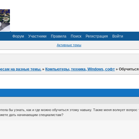
Форум
Участники
Правила
Поиск
Регистрация
Войти
Активные темы
ресам на разные темы.
»
Компьютеры, техника, Windows, софт
»
Обучиться
тела бы узнать, как и где можно обучиться этому навыку. Также меня волнует вопрос 
можете дать начинающим специалистам?