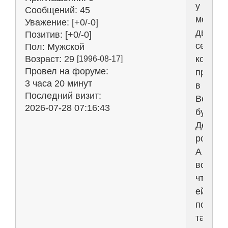
у
Сообщений:
45
моей
Уважение:
[+0/-0]
двоюро
Позитив:
[+0/-0]
сестры
Пол:
Мужской
котора
Возраст:
29
[1996-08-17]
Провел на форуме:
прожив
3 часа 20 минут
в
Последний визит:
Вороне
2026-07-28 07:16:43
будет
День
рожден
А
вот
что
ей
подари
такого?