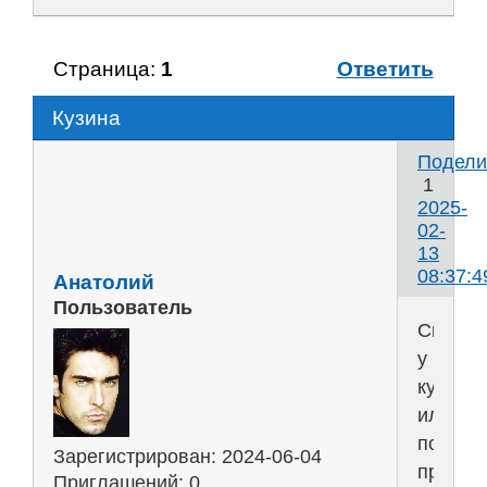
Страница:
1
Ответить
Кузина
Подели
1
2025-
02-
13
08:37:4
Анатолий
Пользователь
Скоро
у
кузины
или
по-
Зарегистрирован
: 2024-06-04
просто
Приглашений:
0