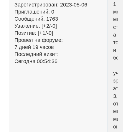
1
Зарегистрирован
: 2023-05-06
место
Приглашений:
0
Сообщений:
1763
миллиа
Уважение:
[+2/-0]
стоит,
Позитив:
[+1/-0]
а
Провел на форуме:
то
7 дней 19 часов
и
Последний визит:
больше
Сегодня 00:54:36
-
учитыв
зряпла
этих
3,14дар
от
минус
миллиа
они