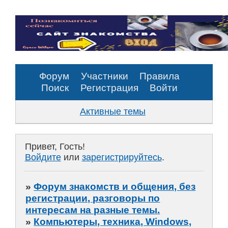
Форум
Участники
Правила
Поиск
Регистрация
Войти
Активные темы
Привет, Гость!
Войдите
или
зарегистрируйтесь
.
»
Форум знакомств и общения, без
регистрации, разговоры по
интересам на разные темы.
»
Компьютеры, техника, Windows,