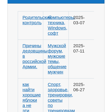
Родительский
Компьютеры,
2025-
контроль
техника,
03-07
Windows,
софт
Причины
Мужской
2025-
дедовщины
форум,
07-11
в
мужские
российской
темы,
Армии.
общение
мужчин
как
Спорт,
2025-
найти
здоровье,
06-27
хорошие
тренировки,
яблоки
советы
а не
по
эти
тренировкам