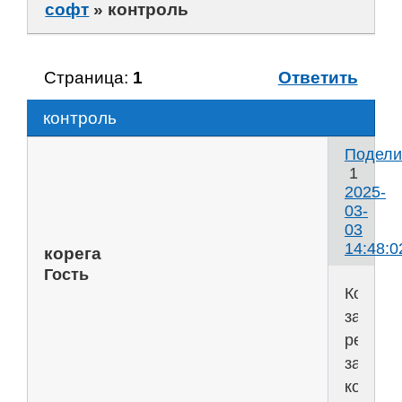
софт
»
контроль
Страница:
1
Ответить
контроль
Подели
1
2025-
03-
03
14:48:0
корега
Гость
Контро
за
ребенк
за
компью