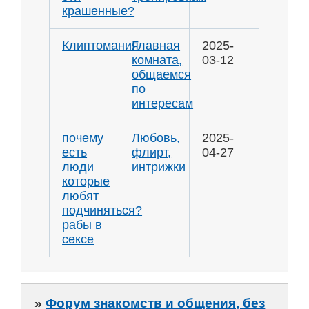
крашенные?
Клиптомания
Главная
2025-
комната,
03-12
общаемся
по
интересам
почему
Любовь,
2025-
есть
флирт,
04-27
люди
интрижки
которые
любят
подчиняться?
рабы в
сексе
»
Форум знакомств и общения, без