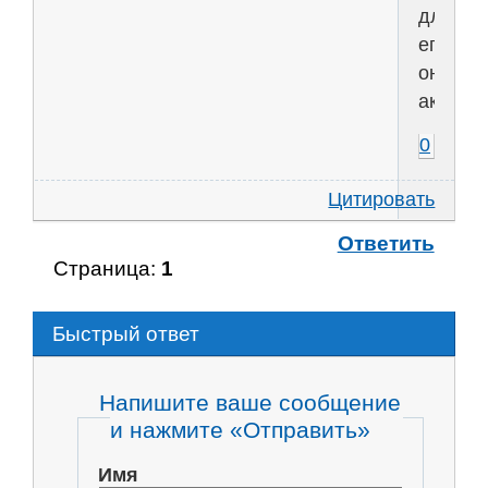
для
его
онлайн
активно
0
Цитировать
Ответить
Страница:
1
Быстрый ответ
Напишите ваше сообщение
и нажмите «Отправить»
Имя