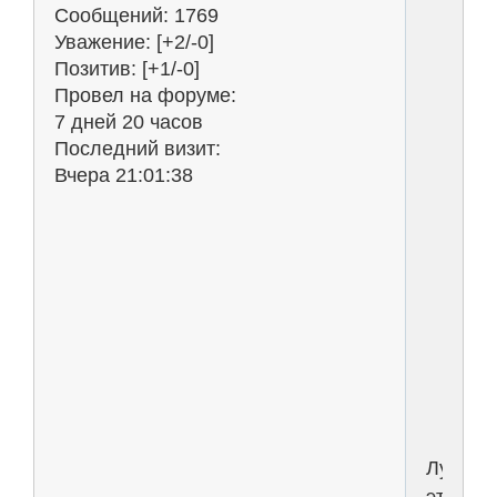
Сообщений:
1769
е
Уважение:
[+2/-0]
б
Позитив:
[+1/-0]
и
Провел на форуме:
и
7 дней 20 часов
я
Последний визит:
в
Вчера 21:01:38
п
в
б
б
м
е
р
Лучше
это