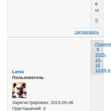
в
начина
0
Цитировать
Подели
3
2025-
10-
15
10:59:4
Leroi
Пользователь
Л
н
Зарегистрирован
: 2023-05-06
у
Приглашений:
0
м