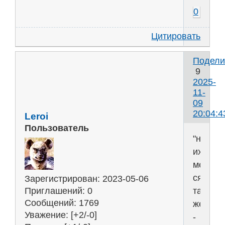
0
Цитировать
Подели
9
2025-
11-
09
20:04:4
Leroi
Пользователь
"на
их
место
сядет
Зарегистрирован
: 2023-05-06
такой
Приглашений:
0
Сообщений:
1769
же"
Уважение:
[+2/-0]
-