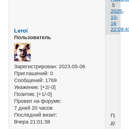
5
2025-
10-
16
22:09:4
Leroi
Пользователь
ф
н
Зарегистрирован
: 2023-05-06
б
Приглашений:
0
т
Сообщений:
1769
н
Уважение:
[+2/-0]
п
Позитив:
[+1/-0]
Провел на форуме:
7 дней 20 часов
Последний визит:
Принос
Вчера 21:01:38
доход