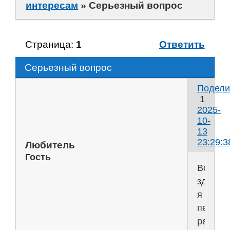
интересам
»
Серьезный вопрос
Страница:
1
Ответить
Серьезный вопрос
Подели
1
2025-
10-
13
23:29:3
Любитель
Гость
Всем
здравст
я
первый
раз