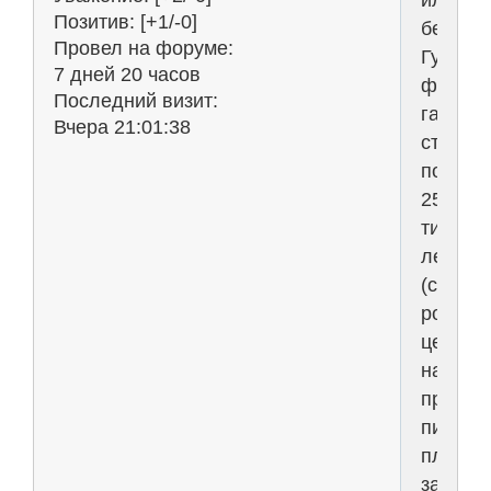
илита
Позитив:
[+1/-0]
бессмер
Провел на форуме:
Гуглит
7 дней 20 часов
фотки
Последний визит:
гарант
Вчера 21:01:38
стабил
послед
25-
ти
лет
(стаби
роста
цен
на
продук
питания
платы
за