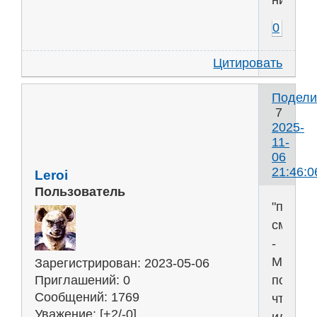
0
Цитировать
Подели
7
2025-
11-
06
21:46:0
Leroi
Пользователь
"прост
смертн
-
Можно
Зарегистрирован
: 2023-05-06
подума
Приглашений:
0
Сообщений:
1769
что
Уважение:
[+2/-0]