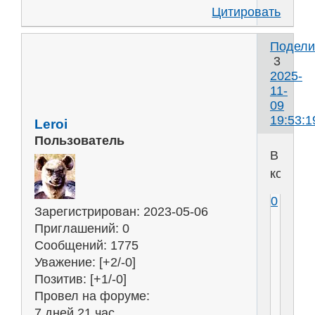
Цитировать
Подели
3
2025-
11-
09
19:53:1
Leroi
Пользователь
В
кости.
0
Зарегистрирован
: 2023-05-06
Приглашений:
0
Сообщений:
1775
Уважение:
[+2/-0]
Позитив:
[+1/-0]
Провел на форуме:
7 дней 21 час