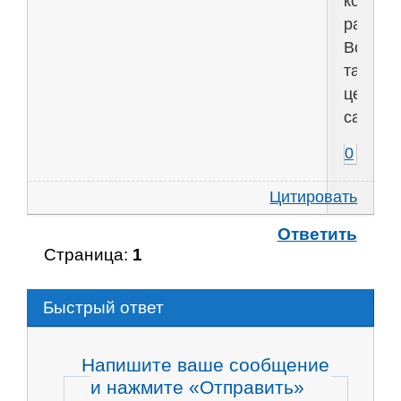
костям
развлеч
Вот,
такова
целт
сабжа.
0
Цитировать
Ответить
Страница:
1
Быстрый ответ
Напишите ваше сообщение
и нажмите «Отправить»