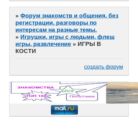
»
Форум знакомств и общения, без
регистрации, разговоры по
интересам на разные темы.
»
Игрушки, игры с людьми, флеш
игры, развлечение
»
ИГРЫ В
КОСТИ
создать форум