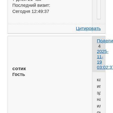
Последний визит:
Сегодня 12:49:37
Цитировать
Подели
4
2025-
11-
19
03:02:3
сотик
Гость
как
играть
здесь
наприм
или
он