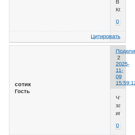
В
КОСТИ,
0
Цитировать
Подели
2
2025-
11-
09
15:59:1
сотик
Гость
Что
за
игры?
0