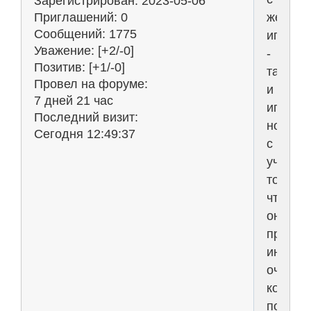
Зарегистрирован
: 2023-05-06
женщи
Приглашений:
0
Сообщений:
1775
играют
Уважение:
[+2/-0]
-
Позитив:
[+1/-0]
так
Провел на форуме:
и
7 дней 21 час
играть,
Последний визит:
но
Сегодня 12:49:37
с
учётом
того
что
он
предст
интере
очень
костря
подруги