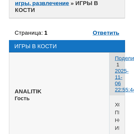
игры, развлечение
»
ИГРЫ В
КОСТИ
Страница:
1
Ответить
ИГРЫ В КОСТИ
Подели
1
2025-
11-
06
22:55:4
ANALITIK
Гость
ХОЧУ
ПРЕД
НОВЫ
ИГРЫ