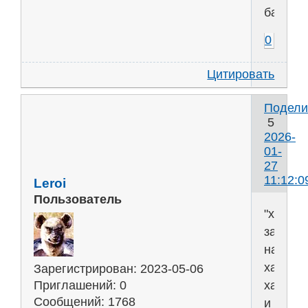
бабки.
0
Цитировать
Подели
5
2026-
01-
27
11:12:0
Leroi
Пользователь
"хочетс
зарабо
на
хайпе,
Зарегистрирован
: 2023-05-06
халяве
Приглашений:
0
Сообщений:
1768
и