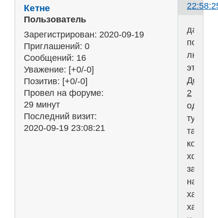
22:58:2
Кетне
Пользователь
да
Зарегистрирован
: 2020-09-19
по
Приглашений:
0
любом
Сообщений:
16
этот
Уважение:
[+0/-0]
Дом
Позитив:
[+0/-0]
2
Провел на форуме:
29 минут
одни
Последний визит:
тунеяд
2020-09-19 23:08:21
там,
кому
хочетс
зарабо
на
хайпе,
халяве