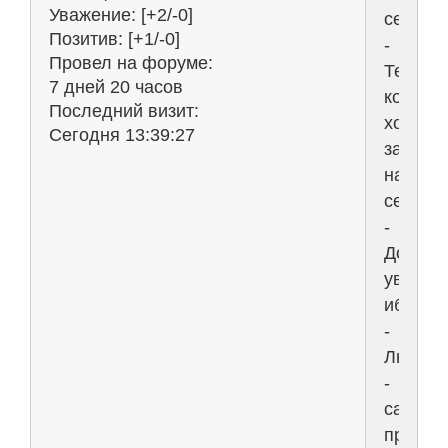
Уважение:
[+2/-0]
сексе"
Позитив:
[+1/-0]
-
Провел на форуме:
Те,
7 дней 20 часов
кому
Последний визит:
хочетс
Сегодня 13:39:27
зарабо
на
сексе
-
Достой
уважен
ибо
-
Любов
-
самое
прекра