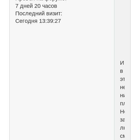
ж
7 дней 20 часов
ч
Последний визит:
т
Сегодня 13:39:27
н
д
И
в
этом
нет
ничего
плохого
Нельзя
запрещ
людям
смотре