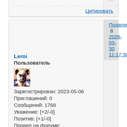
Цитировать
Подели
8
2026-
03-
30
11:17:3
Leroi
Пользователь
u
н
Зарегистрирован
: 2023-05-06
с
Приглашений:
0
т
Сообщений:
1768
к
Уважение:
[+2/-0]
в
Позитив:
[+1/-0]
с
Провел на форуме: