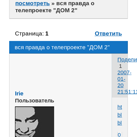
посмотреть
»
вся правда о
телепроекте "ДОМ 2"
Страница:
1
Ответить
вся правда о телепроекте "ДОМ 2"
Подели
1
2007-
01-
20
21:51:1
Irie
Пользователь
http://w
bla-
bla.ru/
0