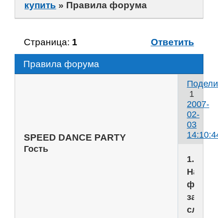
купить
»
Правила форума
Страница:
1
Ответить
Правила форума
Подели
1
2007-
02-
03
14:10:4
SPEED DANCE PARTY
Гость
1.
На
форум
запре
следу