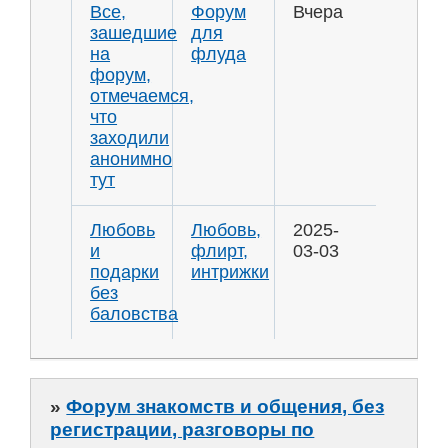
Все,
Форум
Вчера
зашедшие
для
на
флуда
форум,
отмечаемся,
что
заходили
анонимно
тут
Любовь
Любовь,
2025-
и
флирт,
03-03
подарки
интрижки
без
баловства
»
Форум знакомств и общения, без
регистрации, разговоры по