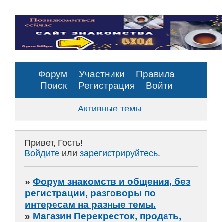
Форум
Участники
Правила
Поиск
Регистрация
Войти
Активные темы
Привет, Гость!
Войдите
или
зарегистрируйтесь
.
»
Форум знакомств и общения, без
регистрации, разговоры по
интересам на разные темы.
»
Магазин Перекресток, продать,