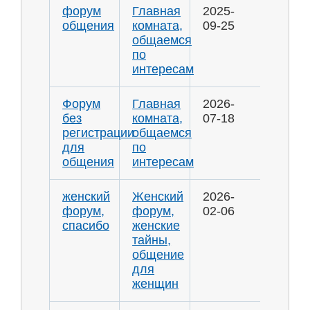
форум
Главная
2025-
общения
комната,
09-25
общаемся
по
интересам
Форум
Главная
2026-
без
комната,
07-18
регистрации
общаемся
для
по
общения
интересам
женский
Женский
2026-
форум,
форум,
02-06
спасибо
женские
тайны,
общение
для
женщин