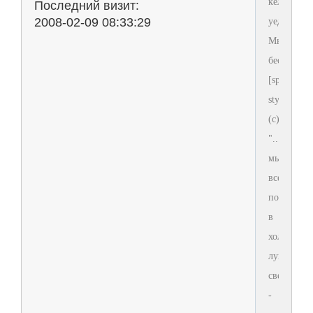
келье
Последний визит:
2008-02-09 08:33:29
уединилис
Мы
беспокоим
[span
style='colo
(с)Реклам
"...Когда
мы
все
подохнем
в
холодном
лунном
свете
-