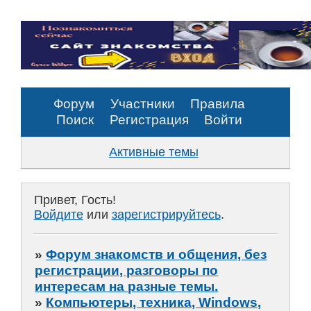
Форум
Участники
Правила
Поиск
Регистрация
Войти
Активные темы
Привет, Гость!
Войдите
или
зарегистрируйтесь
.
»
Форум знакомств и общения, без
регистрации, разговоры по
интересам на разные темы.
»
Компьютеры, техника, Windows,