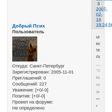
3
2007-
02-
19
19:24:5
Добрый Псих
Пользователь
vistaryk
нахрен
тебе
лиценз
Откуда:
Санкт-Петербург
"Отец
Зарегистрирован
: 2005-11-01
Приглашений:
0
Настоятель
Сообщений:
227
там
Уважение:
[+0/-0]
два
Позитив:
[+0/-0]
монаха
Провел на форуме:
в
Не определено