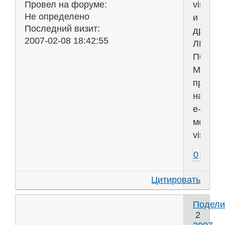
vistary
Провел на форуме:
Не определено
и
Последний визит:
другое
2007-02-08 18:42:55
ЛИЦЕН
ПО
Microso
предло
на
е-
мейл
vistary
0
Цитировать
Подели
2