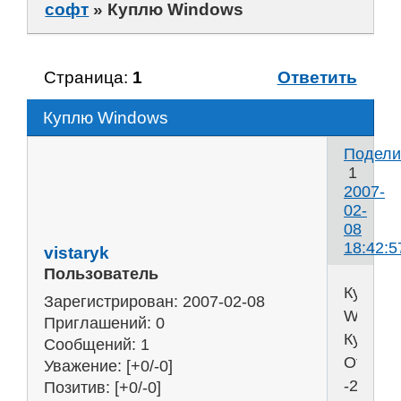
софт
»
Куплю Windows
Страница:
1
Ответить
Куплю Windows
Подели
1
2007-
02-
08
18:42:5
vistaryk
Пользователь
Куплю
Зарегистрирован
: 2007-02-08
WIND
Приглашений:
0
Куплю
Сообщений:
1
Office
Уважение:
[+0/-0]
-2003/
Позитив:
[+0/-0]