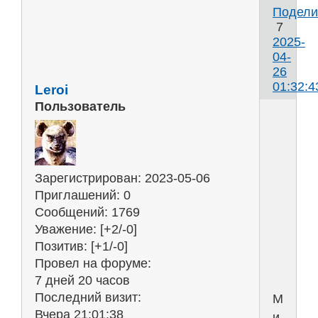
Подели
7
2025-
04-
26
01:32:4
Leroi
Пользователь
Р
н
Зарегистрирован
: 2023-05-06
с
Приглашений:
0
к
Сообщений:
1769
в
Уважение:
[+2/-0]
р
Позитив:
[+1/-0]
Провел на форуме:
7 дней 20 часов
Последний визит:
Можно
Вчера 21:01:38
и