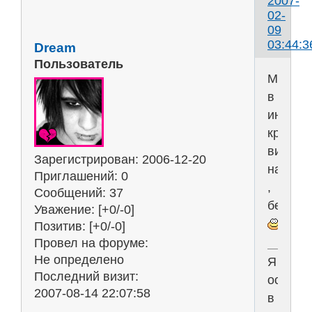
2007-
02-
09
03:44:3
Dream
Пользователь
Можно
в
инете
крякну
винду
Зарегистрирован
: 2006-12-20
найти
Приглашений:
0
,
Сообщений:
37
беспла
Уважение:
[+0/-0]
Позитив:
[+0/-0]
Провел на форуме:
Не определено
Я
Последний визит:
остану
2007-08-14 22:07:58
в