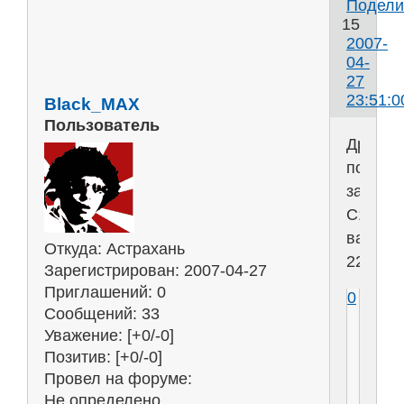
Подели
15
2007-
04-
27
23:51:0
Black_MAX
Пользователь
Друзья
помоги
задача
C1
вариан
Откуда:
Астрахань
22....п
Зарегистрирован
: 2007-04-27
Приглашений:
0
0
Сообщений:
33
Уважение:
[+0/-0]
Позитив:
[+0/-0]
Провел на форуме:
Не определено