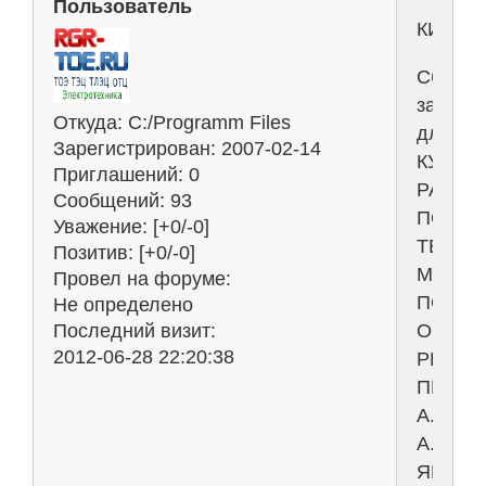
Пользователь
КИНЕМ
Сборни
задани
Откуда:
C:/Programm Files
для
Зарегистрирован
: 2007-02-14
КУРСО
Приглашений:
0
РАБОТ
Сообщений:
93
ПО
Уважение:
[+0/-0]
ТЕОРЕ
Позитив:
[+0/-0]
МЕХАН
Провел на форуме:
ПОД
Не определено
ОБЩЕ
Последний визит:
2012-06-28 22:20:38
РЕДАК
ПРОФ.
А.
А.
ЯБЛОН