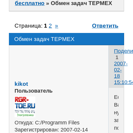
бесплатно
»
Обмен задач ТЕРМЕХ
Страница:
1
2
»
Ответить
Обмен задач ТЕРМЕХ
Подели
1
2007-
02-
18
15:10:5
kikot
Пользователь
Если
Вам
нужна
задача
Откуда:
C:/Programm Files
по
Зарегистрирован
: 2007-02-14