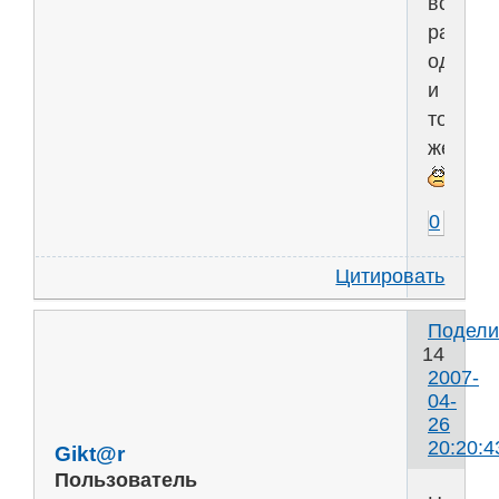
все
равно
одно
и
то
же......
0
Цитировать
Подели
14
2007-
04-
26
20:20:4
Gikt@r
Пользователь