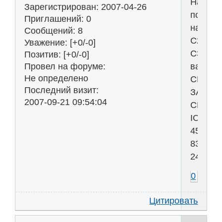
Народ
Зарегистрирован
: 2007-04-26
помоги
Приглашений:
0
найти
Сообщений:
8
С2
Уважение:
[+0/-0]
С3
Позитив:
[+0/-0]
вариан
Провел на форуме:
Не определено
СРОЧН
Последний визит:
ЗАРАН
2007-09-21 09:54:04
СПАСИ
ICQ
450-
838-
249
0
Цитировать