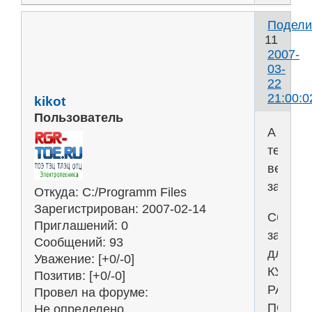
Подели
11
2007-
03-
22
21:00:0
kikot
Пользователь
А
теперь
весь
задачн
Откуда:
C:/Programm Files
Зарегистрирован
: 2007-02-14
Сборни
Приглашений:
0
задани
Сообщений:
93
для
Уважение:
[+0/-0]
КУРСО
Позитив:
[+0/-0]
РАБОТ
Провел на форуме:
ПО
Не определено