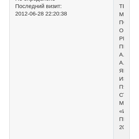
ТЕОРЕ
Последний визит:
2012-06-28 22:20:38
МЕХАН
ПОД
ОБЩЕ
РЕДАК
ПРОФ.
А.
А.
ЯБЛОН
ИЗДАН
ПЯТНА
СТЕРЕ
МОСКВ
«ИНТЕ
ПРЕСС
2006