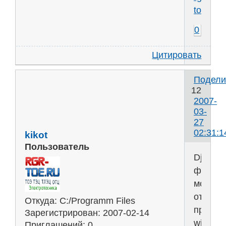
toe.ru
0
Цитировать
Подели
12
2007-
03-
27
02:31:1
kikot
Пользователь
DjVu
файл
можно
открыт
Откуда:
C:/Programm Files
просмо
Зарегистрирован
: 2007-02-14
windjvi
Приглашений:
0