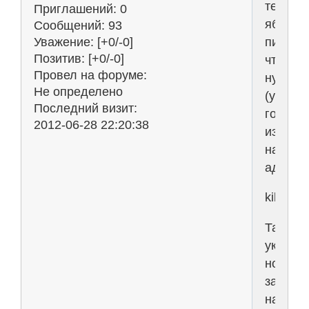
термех
Приглашений:
0
яблонс
Сообщений:
93
пишите
Уважение:
[+0/-0]
Позитив:
[+0/-0]
что
Провел на форуме:
нужно
Не определено
(указат
Последний визит:
год
2012-06-28 22:20:38
издани
на
адрес
kikotva
Также
укажит
номера
задач
на