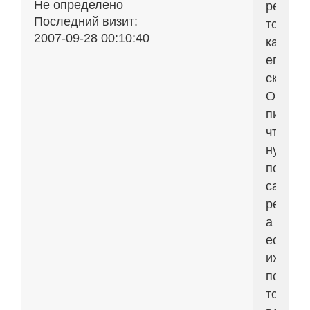
Не определено
решебн
Последний визит:
то
2007-09-28 00:10:40
как
его
скачать
Он
пишет,
что
нужно
посмот
сайт
рекламод
а
если
их
посетит
то