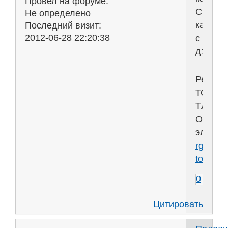
Провел на форуме:
Скопир
Не определено
картинк
Последний визит:
2012-06-28 22:20:38
с
д17(10)
Решен
ТОЭ
ТЛЭЦ
ОТЦ
электр
rgr-
toe.ru
0
Цитировать