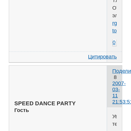
ТЛЭЦ
ОТЦ
электр
rgr-
toe.ru
0
Цитировать
Подели
8
2007-
03-
11
21:53:5
SPEED DANCE PARTY
Гость
Уважух
тебе!