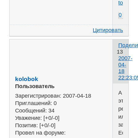
toe.ru
0
Цитировать
Подели
13
2007-
04-
18
22:23:0
kolobok
Пользователь
А
Зарегистрирован
: 2007-04-18
это
Приглашений:
0
решебн
Сообщений:
34
или
Уважение:
[+0/-0]
задачн
Позитив:
[+0/-0]
Если
Провел на форуме: