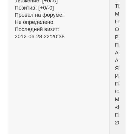
Уважение:
[+0/-0]
ТЕОРЕ
Позитив:
[+0/-0]
МЕХАН
Провел на форуме:
ПОД
Не определено
ОБЩЕ
Последний визит:
2012-06-28 22:20:38
РЕДАК
ПРОФ.
А.
А.
ЯБЛОН
ИЗДАН
ПЯТНА
СТЕРЕ
МОСКВ
«ИНТЕ
ПРЕСС
2006