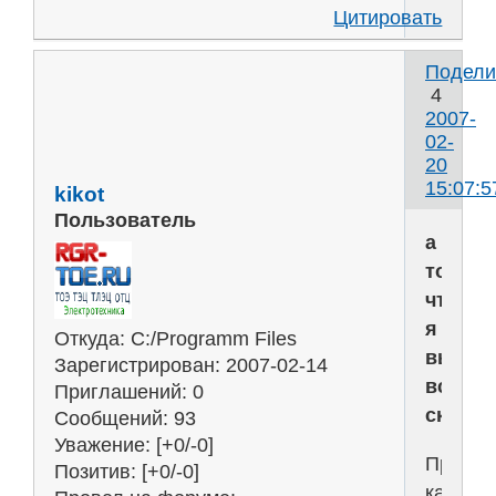
Цитировать
Подели
4
2007-
02-
20
15:07:5
kikot
Пользователь
а
то
что
я
Откуда:
C:/Programm Files
вылож
Зарегистрирован
: 2007-02-14
все
Приглашений:
0
скачал
Сообщений:
93
Уважение:
[+0/-0]
Просмо
Позитив:
[+0/-0]
картинк