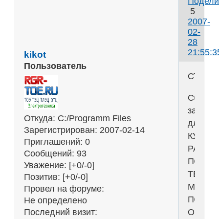
Подели
5
2007-
02-
28
21:55:3
kikot
Пользователь
СТАТИ
Сборни
задани
Откуда:
C:/Programm Files
для
Зарегистрирован
: 2007-02-14
КУРСО
Приглашений:
0
РАБОТ
Сообщений:
93
ПО
Уважение:
[+0/-0]
ТЕОРЕ
Позитив:
[+0/-0]
МЕХАН
Провел на форуме:
ПОД
Не определено
ОБЩЕ
Последний визит: