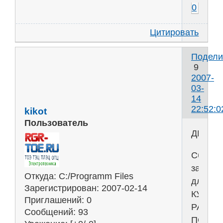
0
Цитировать
Подели
9
2007-
03-
14
22:52:0
kikot
Пользователь
ДИНАМ
Сборни
задани
Откуда:
C:/Programm Files
для
Зарегистрирован
: 2007-02-14
КУРСО
Приглашений:
0
РАБОТ
Сообщений:
93
ПО