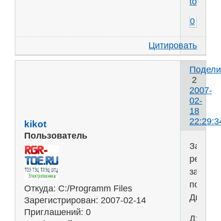
toe.ru
0
Цитировать
Подели
2
2007-
02-
18
22:29:3
kikot
Пользователь
Залил
решени
задач
по
Откуда:
C:/Programm Files
Динами
Зарегистрирован
: 2007-02-14
Приглашений:
0
Д10(2,