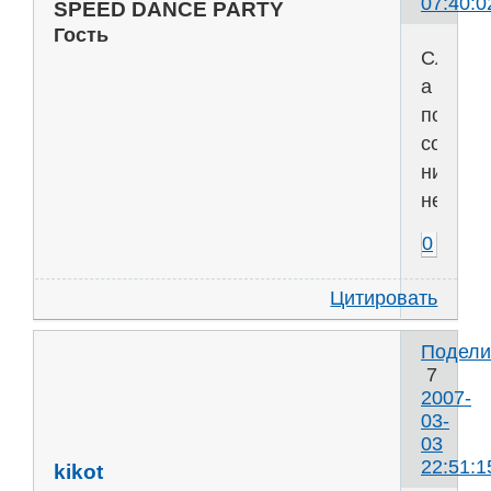
07:40:0
SPEED DANCE PARTY
Гость
Слуша
а
по
сопром
ничего
нет?
0
Цитировать
Подели
7
2007-
03-
03
22:51:1
kikot