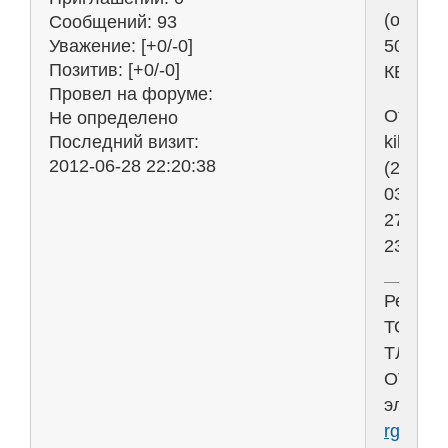
(около
Сообщений:
93
500
Уважение:
[+0/-0]
Позитив:
[+0/-0]
КБ)
Провел на форуме:
Отреда
Не определено
kikot
Последний визит:
2012-06-28 22:20:38
(2007-
03-
27
23:24:0
Решен
ТОЭ
ТЛЭЦ
ОТЦ
электр
rgr-