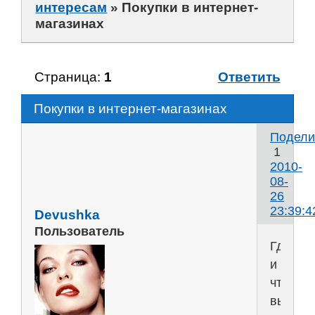
интересам
»
Покупки в интернет-
магазинах
Страница:
1
Ответить
Покупки в интернет-магазинах
Подели
1
2010-
08-
26
23:39:4
Devushka
Пользователь
Где
и
что
вы