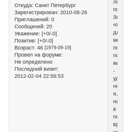
любите
Откуда:
Санкт Петербург
покупа
Зарегистрирован
: 2010-08-26
Знаю,
Приглашений:
0
что
Сообщений:
20
для
Уважение:
[+0/-0]
многих
Позитив:
[+0/-0]
поброд
Возраст:
46
[1979-09-19]
Провел на форуме:
по
Не определено
магази
Последний визит:
-
2012-02-04 22:56:53
удовол
но
я,
наприм
в
послед
время
часто