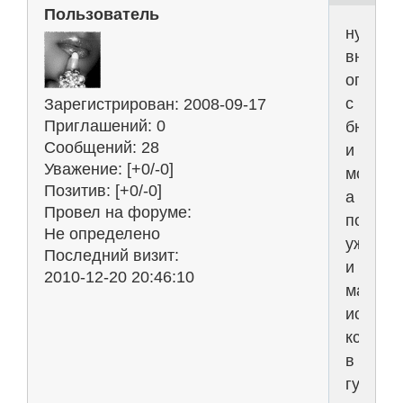
Пользователь
нужно
вначал
опреде
с
Зарегистрирован
: 2008-09-17
Приглашений:
0
бюдже
Сообщений:
28
и
Уважение:
[+0/-0]
модель
Позитив:
[+0/-0]
а
Провел на форуме:
потом
Не определено
уже
Последний визит:
и
2010-12-20 20:46:10
магази
искать.
кстати
в
гугле