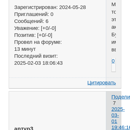
Мне
Зарегистрирован
: 2024-05-28
тоже
Приглашений:
0
это
Сообщений:
6
актуаль
Уважение:
[+0/-0]
Буду
Позитив:
[+0/-0]
иметь
Провел на форуме:
13 минут
ввиду.
Последний визит:
0
2025-02-03 18:06:43
Цитировать
Подели
7
2025-
03-
01
19:46:1
артур3