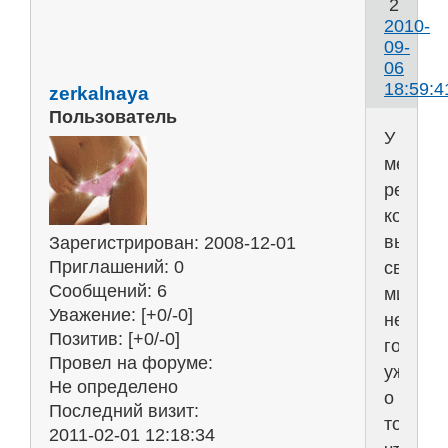
2
2010-
09-
06
18:59:4
zerkalnaya
Пользователь
У
меня
редко
когда
выдает
Зарегистрирован
: 2008-12-01
Приглашений:
0
свобод
Сообщений:
6
минутка
Уважение:
[+0/-0]
не
Позитив:
[+0/-0]
говоря
Провел на форуме:
уж
Не определено
о
Последний визит:
том,
2011-02-01 12:18:34