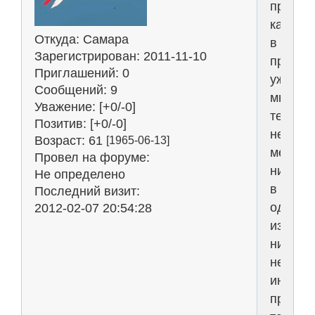
про
кандид
Откуда:
Самара
в
Зарегистрирован
: 2011-11-10
презид
Приглашений:
0
уже
Сообщений:
9
много,
Уважение:
[+0/-0]
тем
Позитив:
[+0/-0]
не
Возраст:
61
[1965-06-13]
менее,
Провел на форуме:
ни
Не определено
в
Последний визит:
одной
2012-02-07 20:54:28
из
них
нет
инфор
про