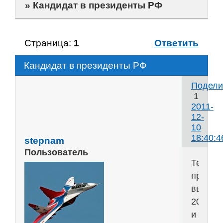
»
Кандидат в президенты РФ
Страница:
1
Ответить
Кандидат в президенты РФ
Подели
1
2011-
12-
10
18:40:4
stepnam
Пользователь
Тем
про
выбор
2012
и