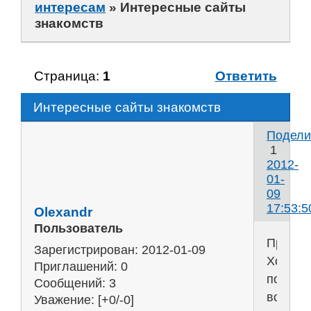
интересам
»
Интересные сайты
знакомств
Страница:
1
Ответить
Интересные сайты знакомств
Подели
1
2012-
01-
09
17:53:5
Olexandr
Пользователь
Привет!
Зарегистрирован
: 2012-01-09
Хочу
Приглашений:
0
посове
Сообщений:
3
всем
Уважение:
[+0/-0]