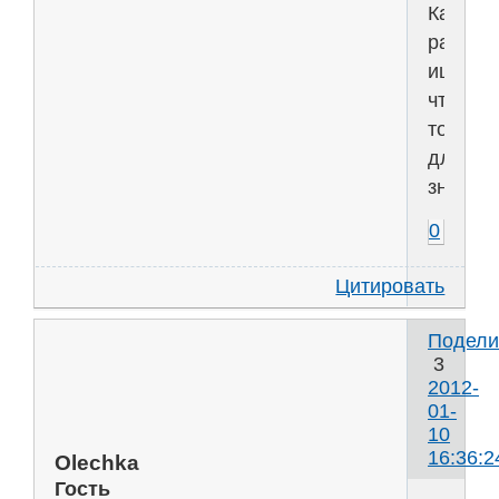
Как
раз
ищу
что-
то
для
знакомс
0
Цитировать
Подели
3
2012-
01-
10
16:36:2
Olechka
Гость