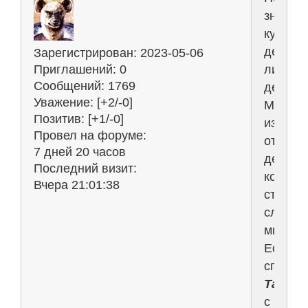
знаете
куда
девать
Зарегистрирован
: 2023-05-06
лишни
Приглашений:
0
Сообщений:
1769
деньги
Уважение:
[+2/-0]
Мечтае
Позитив:
[+1/-0]
избави
Провел на форуме:
от
7 дней 20 часов
денег
Последний визит:
которы
Вчера 21:01:38
стало
слишко
много?
Есть
способ!
Тарел
с