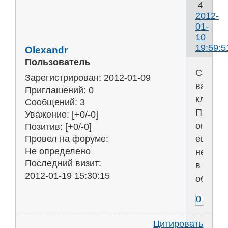
4
2012-
01-
10
19:59:5
Olexandr
Пользователь
Сайт
Зарегистрирован
: 2012-01-09
ваше
Приглашений:
0
класны
Сообщений:
3
Просто
Уважение:
[+0/-0]
он
Позитив:
[+0/-0]
ещё
Провел на форуме:
Не определено
немног
Последний визит:
в
2012-01-19 15:30:15
обработ
0
Цитировать