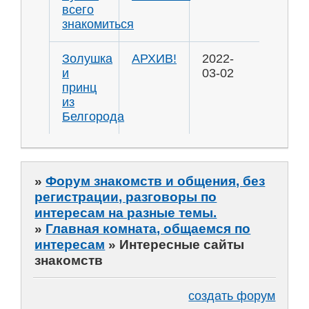
всего
знакомиться
Золушка
АРХИВ!
2022-
и
03-02
принц
из
Белгорода
»
Форум знакомств и общения, без
регистрации, разговоры по
интересам на разные темы.
»
Главная комната, общаемся по
интересам
»
Интересные сайты
знакомств
создать форум