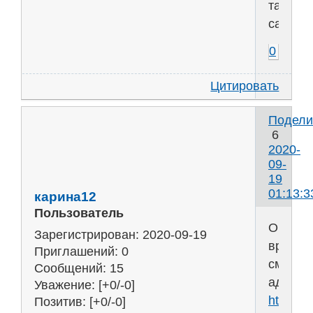
таких
сайтов!
0
Цитировать
Подели
6
2020-
09-
19
01:13:3
карина12
Пользователь
Они
Зарегистрирован
: 2020-09-19
вроде
Приглашений:
0
сменил
Сообщений:
15
адрес
Уважение:
[+0/-0]
https:/
Позитив:
[+0/-0]