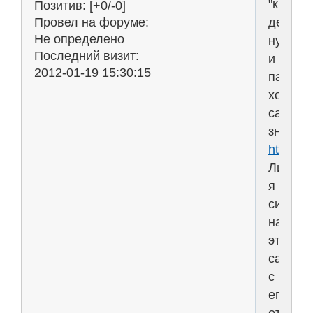
"краси
Позитив:
[+0/-0]
девчён
Провел на форуме:
Не определено
ну
Последний визит:
и
2012-01-19 15:30:15
парням
хороши
сайт
знаком
http://l
Лично
я
сижу
на
этом
сайте
с
его
открыти