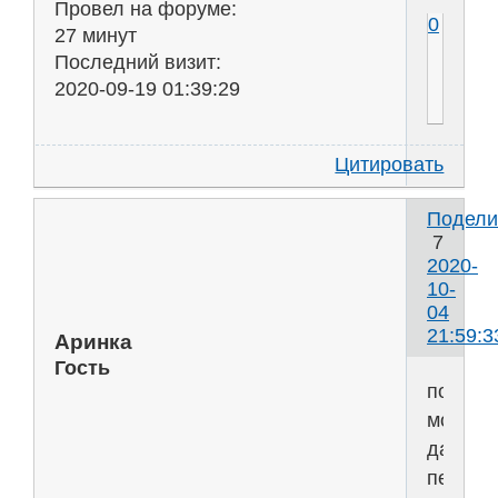
Провел на форуме:
0
27 минут
Последний визит:
2020-09-19 01:39:29
Цитировать
Подели
7
2020-
10-
04
21:59:3
Аринка
Гость
по
моему
да,
переех