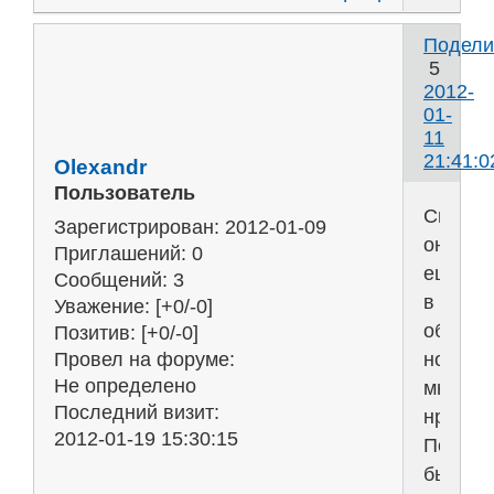
Подели
5
2012-
01-
11
21:41:0
Olexandr
Пользователь
Спосиб
Зарегистрирован
: 2012-01-09
он
Приглашений:
0
ещё
Сообщений:
3
в
Уважение:
[+0/-0]
обработ
Позитив:
[+0/-0]
но
Провел на форуме:
Не определено
мне
Последний визит:
нра...
2012-01-19 15:30:15
Побол
бы