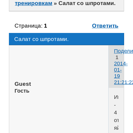
тренировкам
»
Салат со шпротами.
Страница:
1
Ответить
Салат со шпротами.
Подели
1
2014-
01-
19
21:21:2
Guest
Гость
Ингред
-
4
отварн
яйца