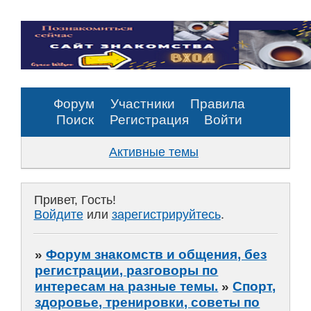
Форум
Участники
Правила
Поиск
Регистрация
Войти
Активные темы
Привет, Гость!
Войдите
или
зарегистрируйтесь
.
»
Форум знакомств и общения, без
регистрации, разговоры по
интересам на разные темы.
»
Спорт,
здоровье, тренировки, советы по