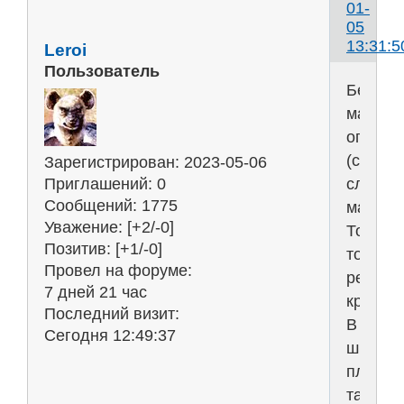
01-
05
13:31:5
Leroi
Пользователь
Берёте
малосо
огурцы
(совсе
Зарегистрирован
: 2023-05-06
слабо
Приглашений:
0
Сообщений:
1775
малосо
Уважение:
[+2/-0]
Тонень
Позитив:
[+1/-0]
тонень
Провел на форуме:
режете
7 дней 21 час
кружоч
Последний визит:
В
Сегодня 12:49:37
широк
плоску
тарелк