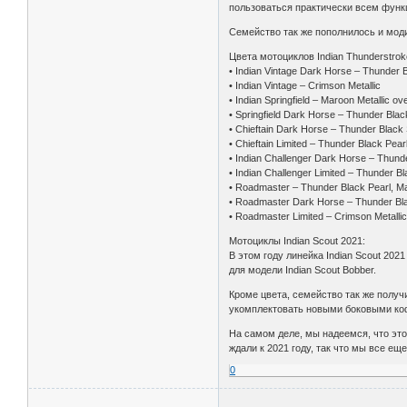
пользоваться практически всем функ
Семейство так же пополнилось и моди
Цвета мотоциклов Indian Thunderstrok
• Indian Vintage Dark Horse – Thunder
• Indian Vintage – Crimson Metallic
• Indian Springfield – Maroon Metallic o
• Springfield Dark Horse – Thunder Bla
• Chieftain Dark Horse – Thunder Bla
• Chieftain Limited – Thunder Black Pear
• Indian Challenger Dark Horse – Thun
• Indian Challenger Limited – Thunder Bl
• Roadmaster – Thunder Black Pearl, Ma
• Roadmaster Dark Horse – Thunder B
• Roadmaster Limited – Crimson Metalli
Мотоциклы Indian Scout 2021:
В этом году линейка Indian Scout 202
для модели Indian Scout Bobber.
Кроме цвета, семейство так же получ
укомплектовать новыми боковыми ко
На самом деле, мы надеемся, что это
ждали к 2021 году, так что мы все ещ
0