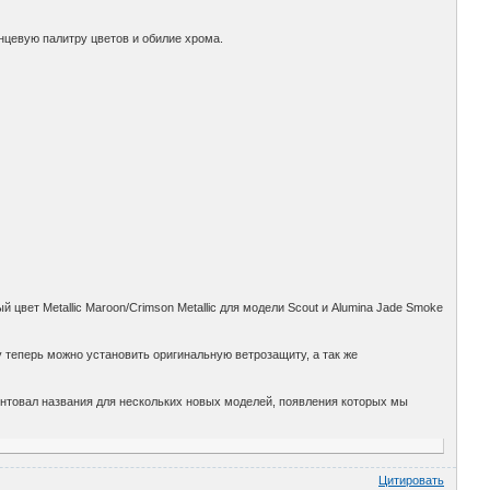
нцевую палитру цветов и обилие хрома.
 цвет Metallic Maroon/Crimson Metallic для модели Scout и Alumina Jade Smoke
y теперь можно установить оригинальную ветрозащиту, а так же
атентовал названия для нескольких новых моделей, появления которых мы
Цитировать