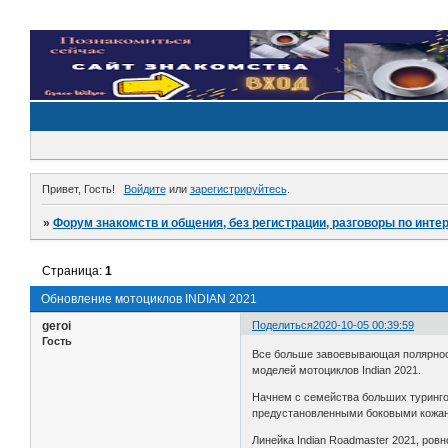
Привет, Гость!
Войдите
или
зарегистрируйтесь
.
»
Форум знакомств и общения, без регистрации, разговоры по инте
Страница:
1
Обновление мотоциклов INDIAN 2021
geroi
Поделиться
2020-10-05 00:39:59
Гость
Все больше завоевывающая полярност
моделей мотоциклов Indian 2021.
Начнем с семейства больших турингов
предустановленными боковыми кожаным
Линейка Indian Roadmaster 2021, ровн