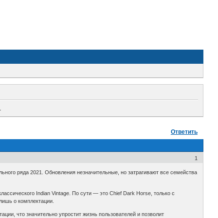
1
Ответить
1
льного ряда 2021. Обновления незначительные, но затрагивают все семейства
сического Indian Vintage. По сути — это Chief Dark Horse, только с
лишь о комплектации.
ектации, что значительно упростит жизнь пользователей и позволит