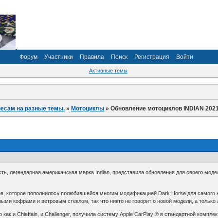
Форум
Участники
Правила
Поиск
Регистрация
Войти
Активные темы
ресам на разные темы.
»
Мотоциклы
»
Обновление мотоциклов INDIAN 202
ь, легендарная американская марка Indian, представила обновления для своего моде
, которое пополнилось полюбившейся многим модификацией Dark Horse для самого клас
и кофрами и ветровым стеклом, так что никто не говорит о новой модели, а только 
о как и Chieftain, и Challenger, получила систему Apple CarPlay ® в стандартной компл