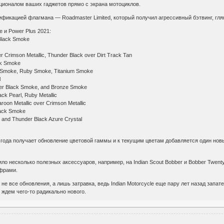
ционалом ваших гаджетов прямо с экрана мотоциклов.
фикацией флагмана — Roadmaster Limited, который получил агрессивный бэтвинг, гля
e и Power Plus 2021:
 Black Smoke
ver Crimson Metallic, Thunder Black over Dirt Track Tan
ck Smoke
ck Smoke, Ruby Smoke, Titanium Smoke
l
der Black Smoke, and Bronze Smoke
ack Pearl, Ruby Metallic
roon Metallic over Crimson Metallic
lack Smoke
c and Thunder Black Azure Crystal
1 года получает обновление цветовой гаммы и к текущим цветам добавляется один новый
ило несколько полезных аксессуаров, например, на Indian Scout Bobber и Bobber Twent
фрами.
 не все обновления, а лишь затравка, ведь Indian Motorcycle еще пару лет назад зап
е ждем чего-то радикально нового.