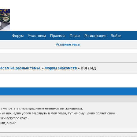
Форум
Участники
Правила
Поиск
Регистрация
Войти
Активные темы
ресам на разные темы.
»
Форум знакомств
»
ВЗГЛЯД
ь смотреть в глаза красивым незнакомым женщинам.
 из них, едва успев заглянуть в мои глаза, тут же смущенно прячут свои.
ки бегут по коже.
ами, а вы?