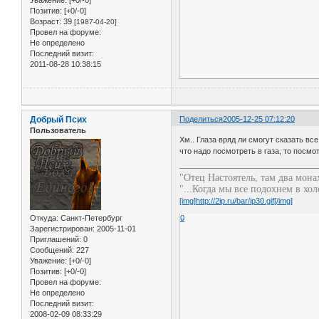
Позитив:
[+0/-0]
Возраст:
39
[1987-04-20]
Провел на форуме:
Не определено
Последний визит:
2011-08-28 10:38:15
Добрый Псих
Поделиться
2005-12-25 07:12:20
Пользователь
Хм.. Глаза вряд ли смогут сказать все
что надо посмотреть в газа, то посмо
"Отец Настоятель, там два монах
"...Когда мы все подохнем в хол
[img]http://2ip.ru/bar/ip30.gif[/img]
Откуда:
Санкт-Петербург
0
Зарегистрирован
: 2005-11-01
Приглашений:
0
Сообщений:
227
Уважение:
[+0/-0]
Позитив:
[+0/-0]
Провел на форуме:
Не определено
Последний визит:
2008-02-09 08:33:29