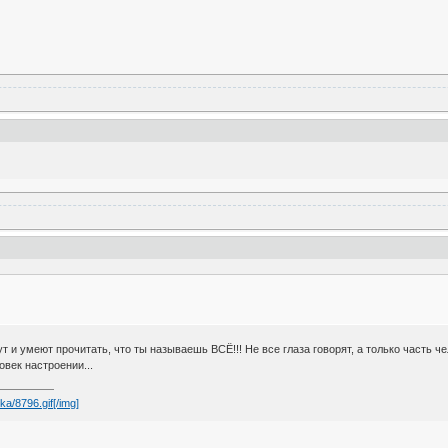
гут и умеют прочитать, что ты называешь ВСЁ!!! Не все глаза говорят, а только часть че
овек настроении...
ka/8796.gif[/img]