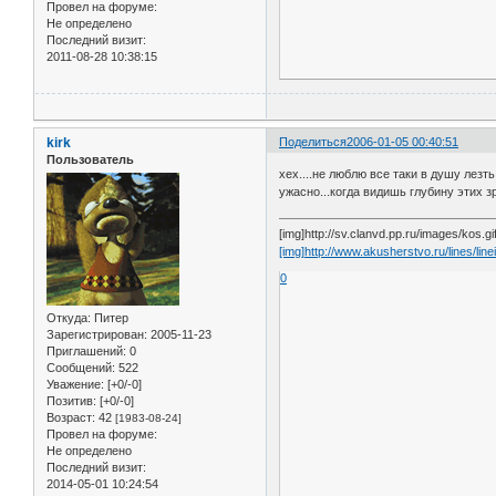
Провел на форуме:
Не определено
Последний визит:
2011-08-28 10:38:15
kirk
Поделиться
2006-01-05 00:40:51
Пользователь
хех....не люблю все таки в душу лезть
ужасно...когда видишь глубину этих зр
[img]http://sv.clanvd.pp.ru/images/kos.gif
[img]http://www.akusherstvo.ru/lines/linei
0
Откуда:
Питер
Зарегистрирован
: 2005-11-23
Приглашений:
0
Сообщений:
522
Уважение:
[+0/-0]
Позитив:
[+0/-0]
Возраст:
42
[1983-08-24]
Провел на форуме:
Не определено
Последний визит:
2014-05-01 10:24:54