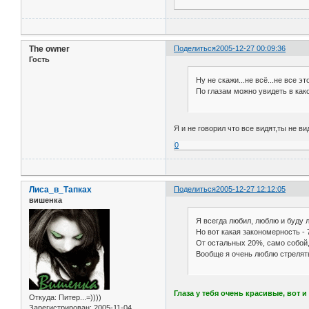
The owner
Поделиться
2005-12-27 00:09:36
Гость
Ну не скажи...не всё...не все э
По глазам можно увидеть в како
Я и не говорил что все видят,ты не в
0
Лиса_в_Тапках
Поделиться
2005-12-27 12:12:05
вишенка
Я всегда любил, люблю и буду
Но вот какая закономерность - 
От остальных 20%, само собой,
Вообще я очень люблю стрелять
Глаза у тебя очень красивые, вот 
Откуда:
Питер...=))))
Зарегистрирован
: 2005-11-04