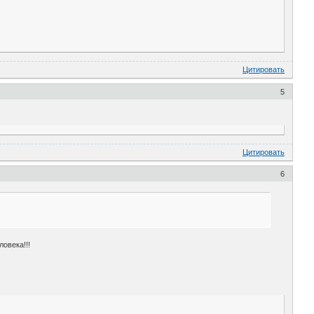
Цитировать
5
Цитировать
6
ловека!!!