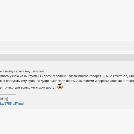
ой взгляд в глаза внушителен.
 много узнаю из их глубины через их зрачки...глаза многое говорят...и мне кажеться, 
ожно передать ему кусочек души вместе со своими эмоциями и переживаниями..и также 
ди только, доверившиеся друг другу!!
[/img]
ka/8785.gif[/img]