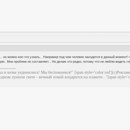
... но можно кое-что узнать... Например под чем человек находится в данный момент! =)))
трю.. Мне проблем не составляет... Но делаю это редко, потому что не люблю видеть глу
а в келье уединились! Мы беспокоимся!" [span style='color:red'](с)Реклам
одном лунном свете - вечный покой воцарится на планете..."[span style='co