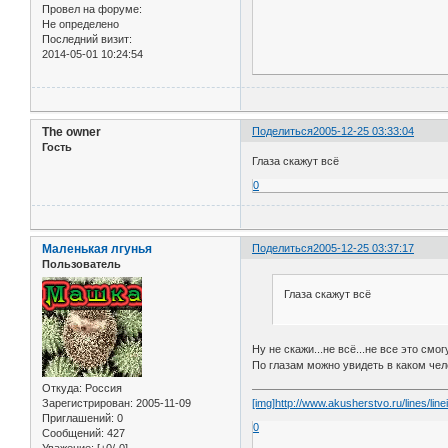
Провел на форуме:
Не определено
Последний визит:
2014-05-01 10:24:54
The owner
Поделиться
2005-12-25 03:33:04
Гость
Глаза скажут всё
0
Маленькая лгунья
Поделиться
2005-12-25 03:37:17
Пользователь
Глаза скажут всё
Ну не скажи...не всё...не все это смо
По глазам можно увидеть в каком чел
Откуда:
Россия
[img]http://www.akusherstvo.ru/lines/linei
Зарегистрирован
: 2005-11-09
Приглашений:
0
0
Сообщений:
427
Уважение:
[+0/-0]