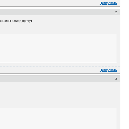
Цитировать
2
женщины взгляд прячут
Цитировать
3