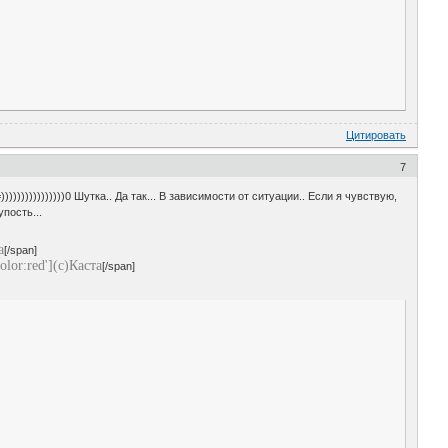
Цитировать
7
)))))))))))))0 Шутка.. Да так... В зависимости от ситуации.. Если я чувствую,
пость...
а
[/span]
lor:red'](с)Каста
[/span]