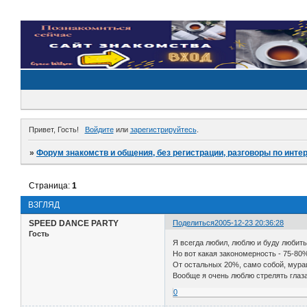
Привет, Гость!
Войдите
или
зарегистрируйтесь
.
»
Форум знакомств и общения, без регистрации, разговоры по инте
Страница:
1
ВЗГЛЯД
SPEED DANCE PARTY
Поделиться
2005-12-23 20:36:28
Гость
Я всегда любил, люблю и буду любит
Но вот какая закономерность - 75-80%
От остальных 20%, само собой, мураш
Вообще я очень люблю стрелять глаз
0