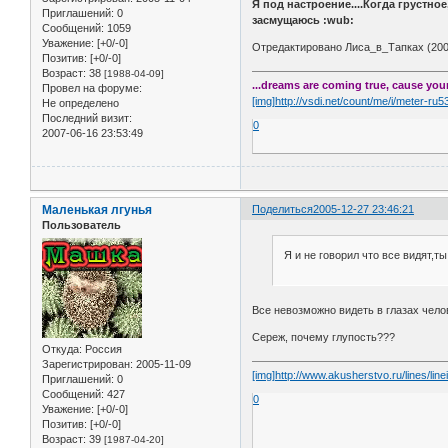
Я под настроение....Когда грустное
Приглашений:
0
засмущаюсь :wub:
Сообщений:
1059
Уважение:
[+0/-0]
Отредактировано Лиса_в_Тапках (2005
Позитив:
[+0/-0]
Возраст:
38
[1988-04-09]
...dreams are coming true, cause your 
Провел на форуме:
[img]http://vsdi.net/count/me/i/meter-ru
Не определено
Последний визит:
0
2007-06-16 23:53:49
Маленькая лгунья
Поделиться
2005-12-27 23:46:21
Пользователь
Я и не говорил что все видят,т
Все невозможно видеть в глазах челове
Сереж, почему глупость???
Откуда:
Россия
Зарегистрирован
: 2005-11-09
[img]http://www.akusherstvo.ru/lines/linei
Приглашений:
0
Сообщений:
427
0
Уважение:
[+0/-0]
Позитив:
[+0/-0]
Возраст:
39
[1987-04-20]