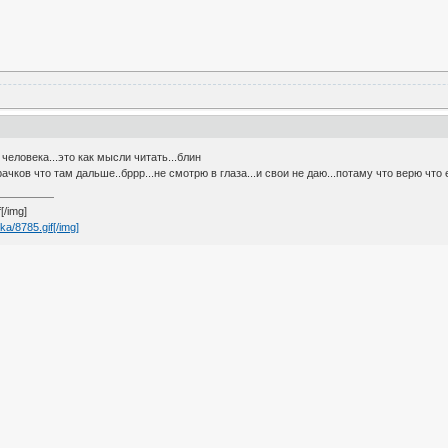
 человека...это как мысли читать...блин
ачков что там дальше..бррр...не смотрю в глаза...и свои не даю...потаму что верю что 
[/img]
ka/8785.gif[/img]