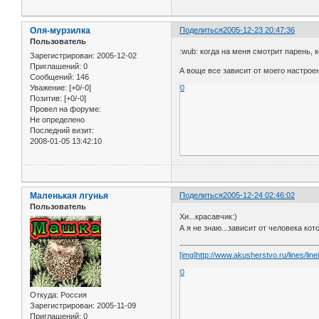
Оля-мурзилка
Поделиться
2005-12-23 20:47:36
Пользователь
:wub: когда на меня смотрит парень,
Зарегистрирован
: 2005-12-02
Приглашений:
0
А воще все зависит от моего настроен
Сообщений:
146
Уважение:
[+0/-0]
0
Позитив:
[+0/-0]
Провел на форуме:
Не определено
Последний визит:
2008-01-05 13:42:10
Маленькая лгунья
Поделиться
2005-12-24 02:46:02
Пользователь
Хи...красавчик:)
А я не знаю...зависит от человека кот
[img]http://www.akusherstvo.ru/lines/linei
0
Откуда:
Россия
Зарегистрирован
: 2005-11-09
Приглашений:
0