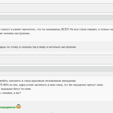
то смогут и умеют прочитать, что ты называешь ВСЁ!!! Не все глаза говорят, а только ча
м человек настроении...
идишь по этому и сказала так,я вижу и нетолько настроение
 любить смотреть в глаза красивым незнакомым женщинам.
75-80% из них, едва успев заглянуть в мои глаза, тут же смущенно прячут свои.
 мурашки бегут по коже.
 глазами, а вы?
и смущаются