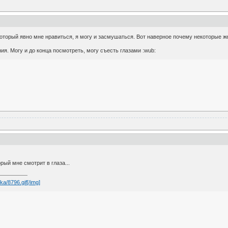
 который явно мне нравиться, я могу и засмушаться. Вот наверное почему некоторые 
ия. Могу и до конца посмотреть, могу съесть глазами :wub:
орый мне смотрит в глаза...
ka/8796.gif[/img]