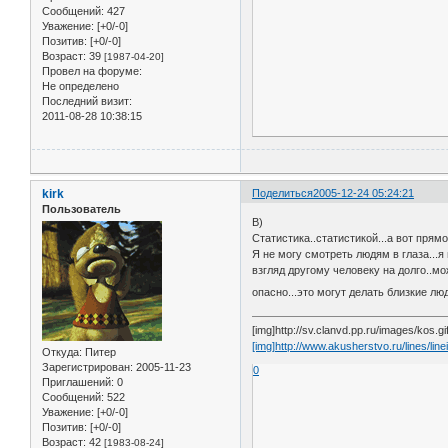
Сообщений:
427
Уважение:
[+0/-0]
Позитив:
[+0/-0]
Возраст:
39
[1987-04-20]
Провел на форуме:
Не определено
Последний визит:
2011-08-28 10:38:15
kirk
Поделиться
2005-12-24 05:24:21
Пользователь
B)
Статистика..статистикой...а вот прям
Я не могу смотреть людям в глаза...я
взгляд другому человеку на долго..м
опасно...это могут делать близкие лю
[img]http://sv.clanvd.pp.ru/images/kos.gif
[img]http://www.akusherstvo.ru/lines/linei
Откуда:
Питер
Зарегистрирован
: 2005-11-23
0
Приглашений:
0
Сообщений:
522
Уважение:
[+0/-0]
Позитив:
[+0/-0]
Возраст:
42
[1983-08-24]