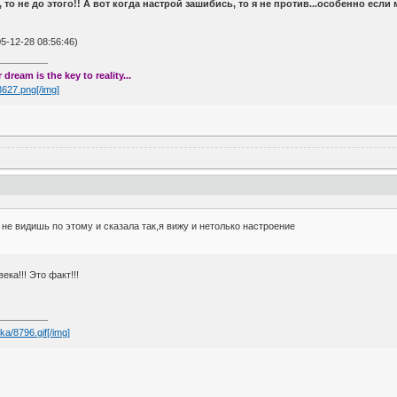
, то не до этого!! А вот когда настрой зашибись, то я не против...особенно если
-12-28 08:56:46)
dream is the key to reality...
53627.png[/img]
ы не видишь по этому и сказала так,я вижу и нетолько настроение
ка!!! Это факт!!!
ka/8796.gif[/img]