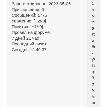
1
Зарегистрирован
: 2023-05-06
место
Приглашений:
0
Сообщений:
1775
миллиа
Уважение:
[+2/-0]
стоит,
Позитив:
[+1/-0]
а
Провел на форуме:
то
7 дней 21 час
и
Последний визит:
больше
Сегодня 12:49:37
-
учитыв
зряпла
этих
3,14дар
от
минус
миллиа
они