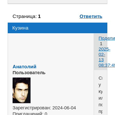
Страница:
1
Ответить
Кузина
Подели
1
2025-
02-
13
08:37:4
Анатолий
Пользователь
Скоро
у
кузины
или
по-
Зарегистрирован
: 2024-06-04
просто
Приглашений:
0