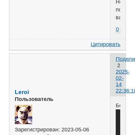
Не
подска
вариан
0
Цитировать
Подели
2
2025-
02-
14
22:36:1
Leroi
Пользователь
Бомбо
Зарегистрирован
: 2023-05-06