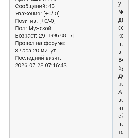
у
Сообщений:
45
моей
Уважение:
[+0/-0]
двоюро
Позитив:
[+0/-0]
сестры
Пол:
Мужской
котора
Возраст:
29
[1996-08-17]
Провел на форуме:
прожив
3 часа 20 минут
в
Последний визит:
Вороне
2026-07-28 07:16:43
будет
День
рожден
А
вот
что
ей
подари
такого?