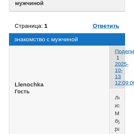
мужчиной
Страница:
1
Ответить
знакомство с мужчиной
Подели
1
2025-
10-
13
12:09:0
Llenochka
Гость
Лена
из
Москвы
буду
рада