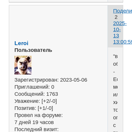
Подели
2
2025-
10-
13
13:00:5
Leroi
Пользователь
"выс
образо
-
Если
Зарегистрирован
: 2023-05-06
медик
Приглашений:
0
Сообщений:
1763
или
Уважение:
[+2/-0]
химик
Позитив:
[+1/-0]
то
Провел на форуме:
опасно
7 дней 19 часов
с
Последний визит: