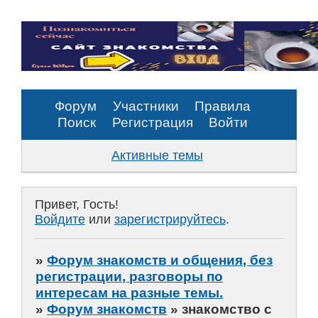
Форум
Участники
Правила
Поиск
Регистрация
Войти
Активные темы
Привет, Гость!
Войдите
или
зарегистрируйтесь
.
»
Форум знакомств и общения, без
регистрации, разговоры по
интересам на разные темы.
»
Форум знакомств
»
знакомство с