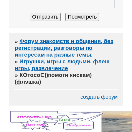
»
Форум знакомств и общения, без
регистрации, разговоры по
интересам на разные темы.
»
Игрушки, игры с людьми, флеш
игры, развлечение
»
КОтосоС))помоги кискам)
(флэшка)
создать форум