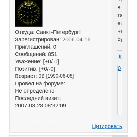
в
такие
ещё
не
Откуда:
Санкт-Петербург!
рубался
Зарегистрирован
: 2006-04-16
Приглашений:
0
Сообщений:
851
[img]htt
Уважение:
[+0/-0]
0
Позитив:
[+0/-0]
Возраст:
36
[1990-06-08]
Провел на форуме:
Не определено
Последний визит:
2007-03-28 08:32:09
Цитировать