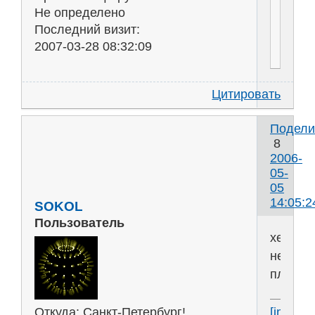
Не определено
Последний визит:
2007-03-28 08:32:09
Цитировать
Подели
8
2006-
05-
05
14:05:2
SOKOL
Пользователь
хе,вро
не
плохо..
Откуда:
Санкт-Петербург!
[img]htt