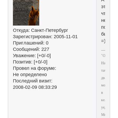
это
чтобы
не
повадн
Откуда:
Санкт-Петербург
было...
Зарегистрирован
: 2005-11-01
=))))))
Приглашений:
0
Сообщений:
227
Уважение:
[+0/-0]
"Отец
Позитив:
[+0/-0]
Настоятель
Провел на форуме:
там
Не определено
два
Последний визит:
монаха
2008-02-09 08:33:29
в
келье
уединилис
Мы