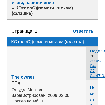
игры, развлечение
»
КОтосоС))помоги кискам)
(флэшка)
Страница:
1
Ответить
КОтосоС))помоги кискам)(флэшка)
Подели
1
2006-
04-
27
04:47:0
The owner
ППц
ПоМог
Откуда:
Москва
кискам
Зарегистрирован
: 2006-02-06
от
Приглашений:
0