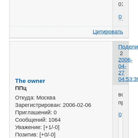
07:46:5
0
Цитировать
Подели
2
2006-
04-
27
04:53:3
The owner
ППц
вот
Откуда:
Москва
пример
Зарегистрирован
: 2006-02-06
Приглашений:
0
0
Сообщений:
1064
Уважение:
[+1/-0]
Позитив:
[+0/-0]