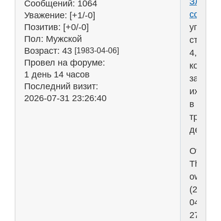
Злых
Сообщений:
1064
собаче
Уважение:
[+1/-0]
управл
Позитив:
[+0/-0]
Пол:
Мужской
стрелк
Возраст:
43
[1983-04-06]
4,пере
Провел на форуме:
кошек+
1 день 14 часов
засосат
Последний визит:
их
2026-07-31 23:26:40
в
трубу!
дерзай
Отреда
The
owner
(2006-
04-
27