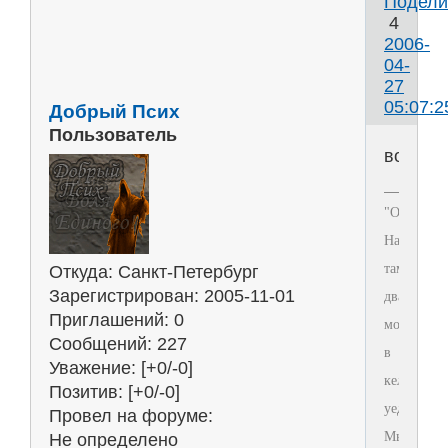
Подели
4
2006-
04-
27
05:07:2
Добрый Псих
Пользователь
вот
"Отец
Настоятель
там
Откуда:
Санкт-Петербург
Зарегистрирован
: 2005-11-01
два
Приглашений:
0
монаха
Сообщений:
227
в
Уважение:
[+0/-0]
келье
Позитив:
[+0/-0]
уединилис
Провел на форуме:
Мы
Не определено