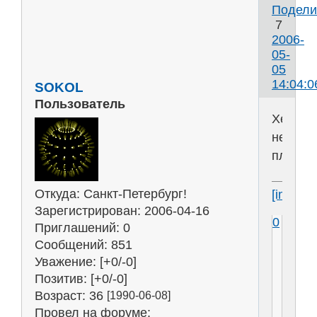
Подели
7
2006-
05-
05
14:04:0
SOKOL
Пользователь
Хе...вр
не
плохо..
Откуда:
Санкт-Петербург!
[img]htt
Зарегистрирован
: 2006-04-16
0
Приглашений:
0
Сообщений:
851
Уважение:
[+0/-0]
Позитив:
[+0/-0]
Возраст:
36
[1990-06-08]
Провел на форуме: