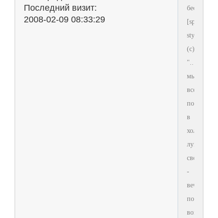
Последний визит:
беспокоим
2008-02-09 08:33:29
[span
style='colo
(с)Реклам
"...Когда
мы
все
подохнем
в
холодном
лунном
свете
-
вечный
покой
воцарится