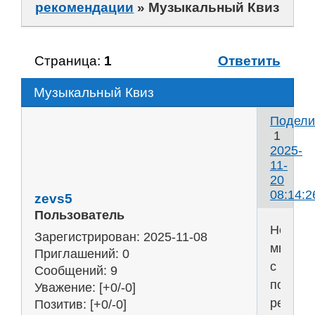
рекомендации
»
Музыкальный Квиз
Страница:
1
Ответить
Музыкальный Квиз
Подели
1
2025-
11-
20
08:14:2
zevs5
Пользователь
Недавн
Зарегистрирован
: 2025-11-08
мы
Приглашений:
0
с
Сообщений:
9
подруг
Уважение:
[+0/-0]
решил
Позитив:
[+0/-0]