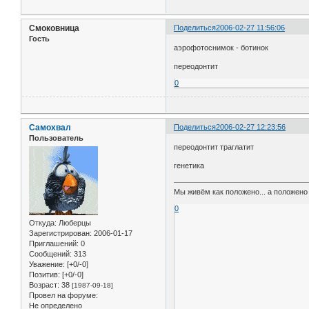
Смоковница
Поделиться
2006-02-27 11:56:06
Гость
аэрофотоснимок - ботинок
переодонтит
0
Самохвал
Поделиться
2006-02-27 12:23:56
Пользователь
переодонтит траглатит
генетика
Мы живём как положено... а положено 
0
Откуда:
Люберцы
Зарегистрирован
: 2006-01-17
Приглашений:
0
Сообщений:
313
Уважение:
[+0/-0]
Позитив:
[+0/-0]
Возраст:
38
[1987-09-18]
Провел на форуме:
Не определено