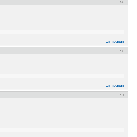
95
Цитировать
96
Цитировать
97