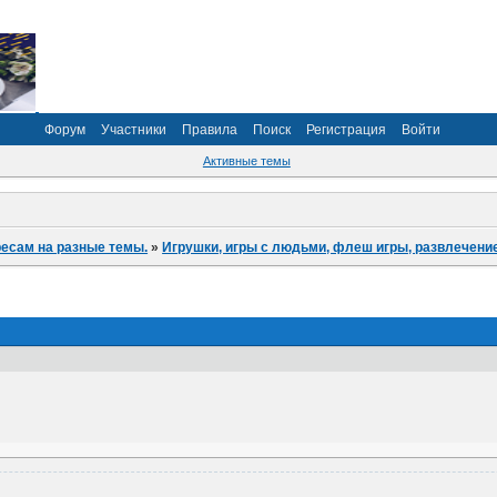
Форум
Участники
Правила
Поиск
Регистрация
Войти
Активные темы
ресам на разные темы.
»
Игрушки, игры с людьми, флеш игры, развлечени