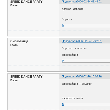
SPEED DANCE PARTY
Поделиться
2006-02-24 09:46:01
Гость
адамас--лавелас
бюретка
0
Смоковница
Поделиться
2006-02-24 12:22:51
Гость
бюретка - конфетка
франчайзинг
0
SPEED DANCE PARTY
Поделиться
2006-02-26 13:08:26
Гость
франчайзинг ---боулинг
аэрофотоснимок
0