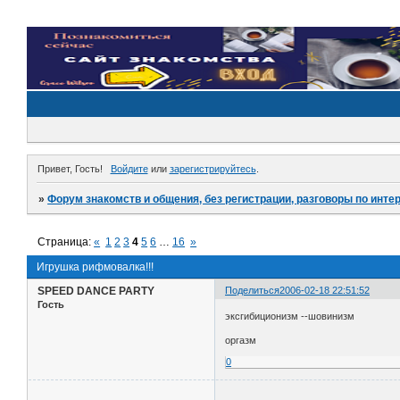
Привет, Гость!
Войдите
или
зарегистрируйтесь
.
»
Форум знакомств и общения, без регистрации, разговоры по инте
Страница:
«
1
2
3
4
5
6
…
16
»
Игрушка рифмовалка!!!
SPEED DANCE PARTY
Поделиться
2006-02-18 22:51:52
Гость
эксгибиционизм --шовинизм
оргазм
0