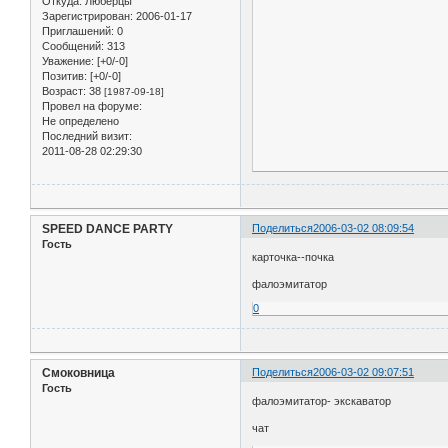
Откуда:
Люберцы
Зарегистрирован
: 2006-01-17
Приглашений:
0
Сообщений:
313
Уважение:
[+0/-0]
Позитив:
[+0/-0]
Возраст:
38
[1987-09-18]
Провел на форуме:
Не определено
Последний визит:
2011-08-28 02:29:30
SPEED DANCE PARTY
Поделиться
2006-03-02 08:09:54
Гость
карточка--почка
фалоэмитатор
0
Смоковница
Поделиться
2006-03-02 09:07:51
Гость
фалоэмитатор- экскаватор
чат