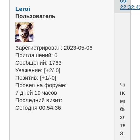
09
22:32:4
Leroi
Пользователь
т
н
Зарегистрирован
: 2023-05-06
ч
Приглашений:
0
з
Сообщений:
1763
Уважение:
[+2/-0]
Позитив:
[+1/-0]
Челове
Провел на форуме:
не
7 дней 19 часов
Последний визит:
может
Сегодня 00:54:36
быть
злом.
те
3,14да