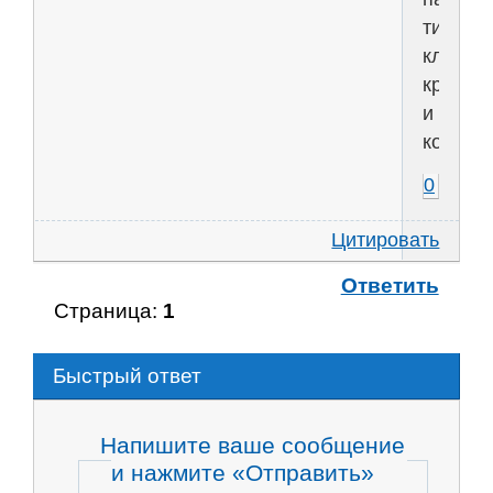
типа
клопов
кровос
и
комаро
0
Цитировать
Ответить
Страница:
1
Быстрый ответ
Напишите ваше сообщение
и нажмите «Отправить»