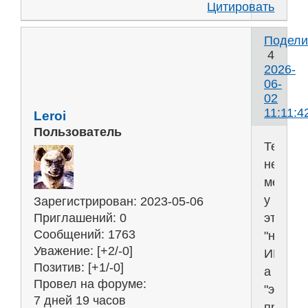
Цитировать
Подели
4
2026-
06-
02
11:11:4
Leroi
Пользователь
Тем
не
менее,
у
Зарегистрирован
: 2023-05-06
этих
Приглашений:
0
Сообщений:
1763
"не
Уважение:
[+2/-0]
ИИ",
Позитив:
[+1/-0]
а
Провел на форуме:
"это
7 дней 19 часов
просто