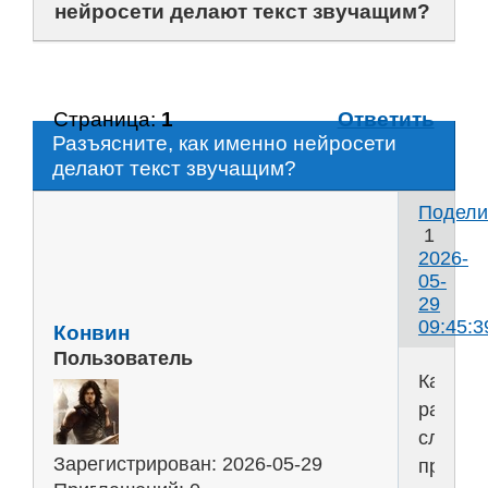
нейросети делают текст звучащим?
Страница:
1
Ответить
Разъясните, как именно нейросети
делают текст звучащим?
Подели
1
2026-
05-
29
09:45:3
Конвин
Пользователь
Кажды
раз
слышу
Зарегистрирован
: 2026-05-29
про