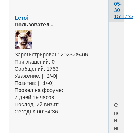
05-
30
15:17:4
Leroi
Пользователь
К
н
Зарегистрирован
: 2023-05-06
в
Приглашений:
0
р
Сообщений:
1763
ч
Уважение:
[+2/-0]
р
Позитив:
[+1/-0]
Провел на форуме:
7 дней 19 часов
Последний визит:
С
Сегодня 00:54:36
паузам
и
интона