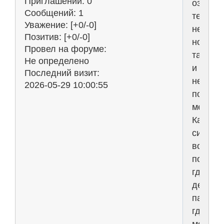
Приглашений:
0
озвучи
Сообщений:
1
текстов
Уважение:
[+0/-0]
нейрос
Позитив:
[+0/-0]
но
Провел на форуме:
так
Не определено
и
Последний визит:
не
2026-05-29 10:00:55
понял
механик
Как
систем
вообщ
понимае
где
делать
паузы,
где
менять