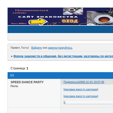
Привет, Гость!
Войдите
или
зарегистрируйтесь
.
»
Форум знакомств и общения, без регистрации, разговоры по инте
Страница:
1
К3
SPEED DANCE PARTY
Поделиться
2006-11-01 19:07:45
Гость
[реклама вместо картинки]
[реклама вместо картинки]
0