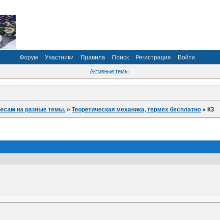
Форум
Участники
Правила
Поиск
Регистрация
Войти
Активные темы
ресам на разные темы.
»
Теоретическая механика, термех бесплатно
»
К3