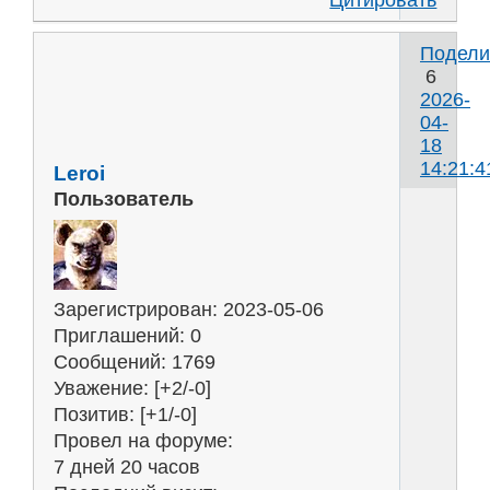
Подели
6
2026-
04-
18
14:21:4
Leroi
Пользователь
s
н
Зарегистрирован
: 2023-05-06
л
Приглашений:
0
п
Сообщений:
1769
м
Уважение:
[+2/-0]
м
Позитив:
[+1/-0]
с
Провел на форуме:
7 дней 20 часов