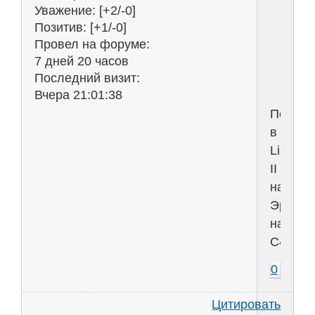
Уважение:
[+2/-0]
з
Позитив:
[+1/-0]
б
Провел на форуме:
ч
7 дней 20 часов
Последний визит:
Вчера 21:01:38
Поигра
в
Lineag
II
на
Эре
на
С4.
0
Цитировать