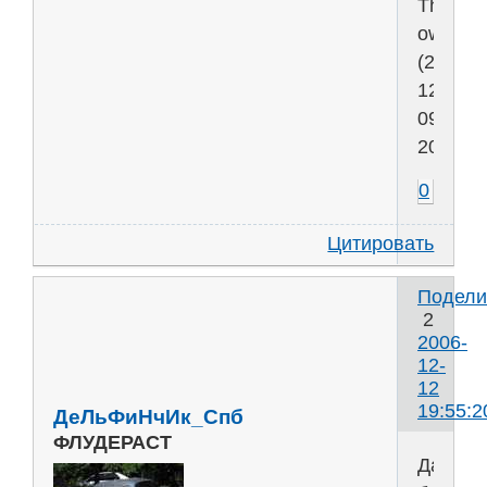
The
owner
(2006-
12-
09
20:44:5
0
Цитировать
Подели
2
2006-
12-
12
19:55:2
ДеЛьФиНчИк_Спб
ФЛУДЕРАСТ
Да