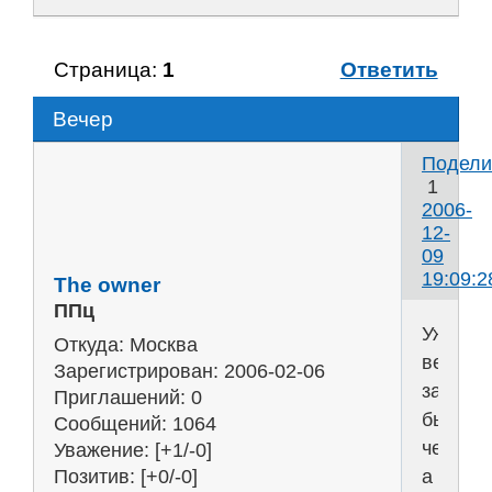
Страница:
1
Ответить
Вечер
Подели
1
2006-
12-
09
19:09:2
The owner
ППц
Уже
Откуда:
Москва
вечер
Зарегистрирован
: 2006-02-06
занять
Приглашений:
0
бы
Сообщений:
1064
чем?
Уважение:
[+1/-0]
а
Позитив:
[+0/-0]