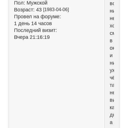
Пол:
Мужской
вообщ
Возраст:
43
[1983-04-06]
ничем
Провел на форуме:
не
1 день 14 часов
хочетьс
Последний визит:
смотри
Вчера 21:16:19
в
окно
и
ничего
уже
чётко
так
не
видно
как
днём,
а