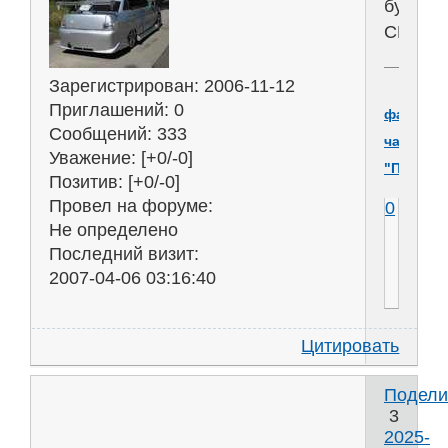
будет
СНЕГГ
Зарегистрирован
: 2006-11-12
Приглашений:
0
файлооб
Сообщений:
333
чата
Уважение:
[+0/-0]
"Перекр
Позитив:
[+0/-0]
Провел на форуме:
0
Не определено
Последний визит:
2007-04-06 03:16:40
Цитировать
Подели
3
2025-