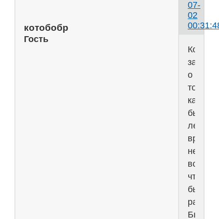
07-
02
00:31:4
котобобр
Гость
Когда
задумы
о
том,
как
быстро
летит
время,
неволь
вспоми
что
было
ранее.
Был