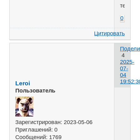
тепла.
0
Цитировать
Подели
4
2025-
07-
04
19:52:3
Leroi
Пользователь
T
o
н
Зарегистрирован
: 2023-05-06
Приглашений:
0
У
Сообщений:
1769
в