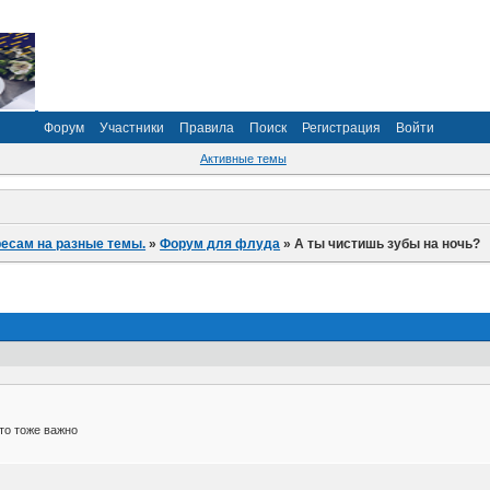
Форум
Участники
Правила
Поиск
Регистрация
Войти
Активные темы
ресам на разные темы.
»
Форум для флуда
»
А ты чистишь зубы на ночь?
то тоже важно
.