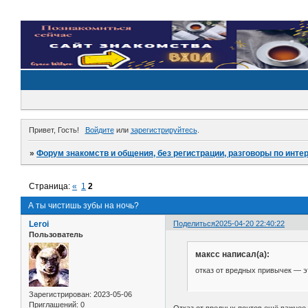
Привет, Гость!
Войдите
или
зарегистрируйтесь
.
»
Форум знакомств и общения, без регистрации, разговоры по инте
Страница:
«
1
2
А ты чистишь зубы на ночь?
Leroi
Поделиться
2025-04-20 22:40:22
Пользователь
максс написал(а):
отказ от вредных привычек — э
Зарегистрирован
: 2023-05-06
Приглашений:
0
Отказ от вредных понтов ещё важнее