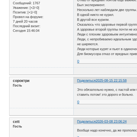
Сообщений:
1767
Был эксперимент.
Уважение:
[+2/-0]
Несколько лет наблюдали две группы
Позитив:
[+1/-0]
В одной никто не курил.
Провел на форуме:
В другой все курили.
7 дней 20 часов
Оказалось что здоровье первой груп
Последний визит:
А здоровье второй группы почти не и
Сегодня 15:46:04
Люди с плохим здоровьем интуитивно 
Люди, с непробиваемо идеальным здо
не ширяются.
Люди которые курят и пьют в одиноч
Для биомусора отказ от вредных прив
0
сороктри
Поделиться
2025-08-15 22:15:58
Гость
Это обязательно нужно, с пастой или 
ставить потом! это дорого и больно.
0
cett
Поделиться
2026-03-08 23:06:24
Гость
Вообще надо конечно, да же прополос