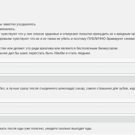
.
пы заметно ухудшилось.
зменилось.
чувствуют что у них плохое здоровье и отвергают попытки принудить их к вредным п
ровьем чувствуют что их и из танка не убить и поэтому ПУБЛИЧНО бравируют своим
естве или делают это ради креатива или являются бесполезным биомусором.
ычек дал бы шанс перестать быть г0вн0м и стать людьми.
без, а лучше сразу после съеденного шоколада) сахар, самое страшное для зубов, кари
кать после еды уже полезно, увидите сколько выходит еды.