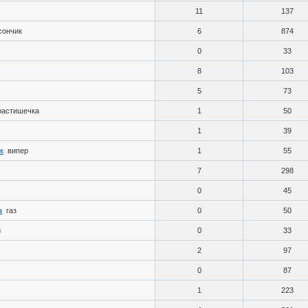
11
137
сончик
6
874
0
33
8
103
5
73
растишечка
1
50
1
39
к
випер
1
55
7
298
0
45
а
газ
0
50
и
0
33
2
97
0
87
1
223