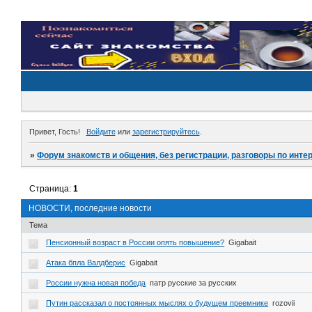
Привет, Гость!
Войдите
или
зарегистрируйтесь
.
»
Форум знакомств и общения, без регистрации, разговоры по инте
Страница:
1
НОВОСТИ, последние новости
Тема
Пенсионный возраст в России опять повышение?
Gigabait
Атака бпла Валдберис
Gigabait
России нужна новая победа
патр русские за русских
Путин рассказал о постоянных мыслях о будущем преемнике
rozovii