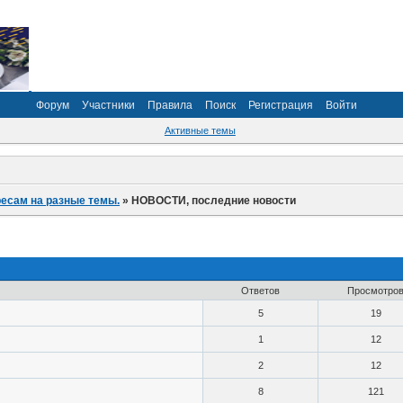
Форум
Участники
Правила
Поиск
Регистрация
Войти
Активные темы
ресам на разные темы.
»
НОВОСТИ, последние новости
Ответов
Просмотро
5
19
1
12
2
12
8
121