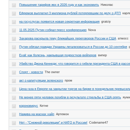
Повышение тарифов жкх в 2026 году и как экономить
Николас
Ефремов выплатил 3 миллиона рублей потерпевшим по делу о ДТП
карл
на госуслугах появится новая секретная информация
gratciy
11.05.2025 Путин собрал пресс конференцию
Nova
Захарова раскрыла тему ближайших переговоров России и США
атмосс
Путин обязал граждан Украины легализоваться в России до 10 сентября
Evali: как болезнь, накрывшая подростков-вейперов
випер
Убийство Джона Кеннеди: что говорится о гибели президента США в рассе
Спорт - новости
The owner
акт о капитуляции зеленского
пром
Цена газа в Европе на закрытии торгов на бирже в понедельник превысил
Не менее пяти человек погибли в результате стрельбы в США опять
яум
короновирус
Кетне
Нажива на масках хайп
Артемон
Нет - "Снежной революции" и НАТО в России!
Codename47