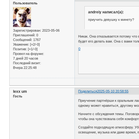
Пользователь
andreiy написал(а):
приучить девушку к минету?
Зарегистрирован
: 2023-05-06
Приглашений:
0
Никак. Она отказывается потому что 
Сообщений:
1767
будет его делать вам. Она с вами тол
Уважение:
[+2/-0]
0
Позитив:
[+1/-0]
Провел на форуме:
7 дней 20 часов
Последний визит:
Вчера 22:25:48
lexx um
Поделиться
2025-05-10 20:58:55
Гость
Приучение партнёрши к оральным ласк
одному может нравиться, другому мо
Начните с обсуждения темы. Поговори
чтобы она чувствовала себя комфорт
Создайте подходящую атмосферу. Убе
освещение, музыка или даже время, п