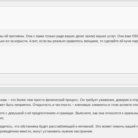
вы ей противны. Она с вами только ради ваших денег и(или) ваших услуг. Она вам О
ько из-за корысти. А вот, если вы реально нравитесь женщине, то сделайте ей куни пар
ам – это более чем просто физический процесс. Он требует уважения, доверия и отк
жет быть неприятно. Открытость и честность – ключевые элементы в этом аспекте от
те с девушкой о её предпочтениях и границах. Выясните, как она относится к оральны
но.
дитесь, что обстановка будет расслабляющей и интимной. Это может помочь вашей п
роведённое вместе, могут установить нужное настроение.