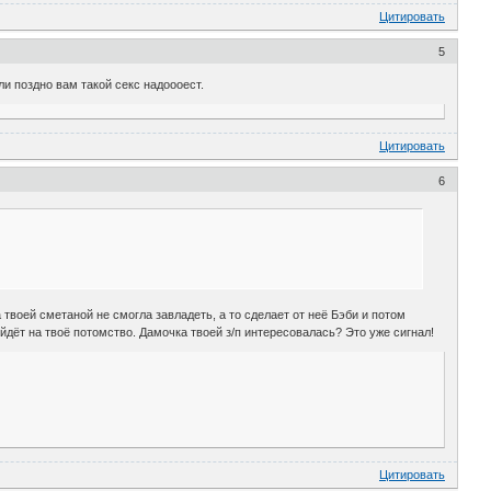
Цитировать
5
ли поздно вам такой секс надоооест.
Цитировать
6
твоей сметаной не смогла завладеть, а то сделает от неё Бэби и потом
йдёт на твоё потомство. Дамочка твоей з/п интересовалась? Это уже сигнал!
Цитировать