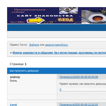
Привет, Гость!
Войдите
или
зарегистрируйтесь
.
»
Форум знакомств и общения, без регистрации, разговоры по инте
Страница:
1
как приучить девушку
andreiy
Поделиться
2025-05-08 00:44:06
Гость
Привет мужики, как приучить девушку
0
Leroi
Поделиться
2025-05-08 12:52:02