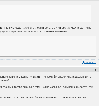
БЯЗАТЕЛЬНО будет изменять и будет делать минет другим мужчинам, но не
у десятков раз и потом попросите о минете - не откажет.
Цитировать
3
рытого общения. Важно понимать, что каждый человек индивидуален, и что
ношений.
м ласкам и готова ли она к этому. Важно услышать её мнение и сделать так,
артнёрше чувствовать себя безопасно и открыто. Например, хорошее