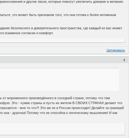
рикосновения и другие ласки, которые помогут увеличить доверие и желание.
аться, это может быть признаком того, что она готова к более интимным
здание безопасного и доверительного пространства, где каждый из вас может
 это взаимное согласие и комфорт.
Цитировать
4
сь от мороженного произведённого в соседней стране, потому что там
о пофую. Это - чужие страны и пусть их жители В СВОИХ СТРАНАХ делают что
трахаются - мне то что?! Это же не в России происходит! Делайте за границей
что она - дурочка! Потому что не способна к логическому мышлению! И как