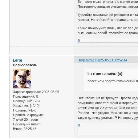
Вы также можете начать с менее инти
Постепенно вводите элементы, которы
Уделяйте внимание её реакциям и ста
ласкам. Не забывайте спрашивать о 
Также важно учитывать, что не все д
быть самим собой. Уважайте её границ
0
Leroi
Поделиться
2025-05-11 12:52:14
Пользователь
lexx um написал(а):
более чем просто физический п
Зарегистрирован
: 2023-05-06
Приглашений:
0
Нет. Уважения не требует. Просто на
Сообщений:
1767
памятники сносят?! Меня интересует 
Уважение:
[+2/-0]
хотят! Это же ИХ страны! Они же не в
Позитив:
[+1/-0]
России - что угодно! Мне это не инте
Провел на форуме:
такую дурочку уважать?! Но если у ду
7 дней 20 часов
Последний визит:
0
Вчера 22:25:48