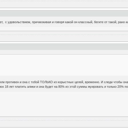
т, с удовольствием, причмокивая и говоря какой он классный, бегите от такой, рано и
или противен и она с тобой ТОЛЬКО из корыстных целей, временно. И следи чтобы она 
лох 18 лет платить алики и она будет на 80% из этой суммы жуировать и только 20% по