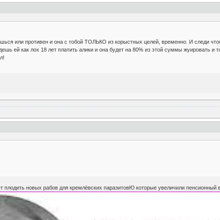
ишься или противен и она с тобой ТОЛЬКО из корыстных целей, временно. И следи чтоб
ешь ей как лох 18 лет платить алики и она будет на 80% из этой суммы жуировать и т
л!
ет плодить новых рабов для кремлёвских паразитовЮ которые увеличили пенсионный в