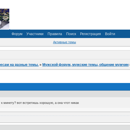
Форум
Участники
Правила
Поиск
Регистрация
Войти
Активные темы
ресам на разные темы.
»
Мужской форум, мужские темы, общение мужчин
 к минету? вот встретишь хорошую, а она чтот никак