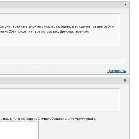
7
ы она твоей сметаной не смогла завладеть, а то сделает от неё Бэби и
олько 20% пойдёт на твоё потомство. Дамочка твоей з/п
Цитировать
8
озраст, хотя раньше публично обещали его не увеличивать,