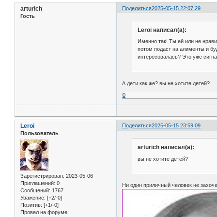
arturich
Поделиться
2025-05-15 22:07:29
Гость
Leroi написал(а):
Именно так! Ты ей или не нрав
потом подаст на алименты и буд
интересовалась? Это уже сигна
А дети как же? вы не хотите детей?
0
Leroi
Поделиться
2025-05-15 23:59:09
Пользователь
arturich написал(а):
вы не хотите детей?
Зарегистрирован
: 2023-05-06
Приглашений:
0
Ни один приличный человек не захоч
Сообщений:
1767
Уважение:
[+2/-0]
Позитив:
[+1/-0]
Провел на форуме: