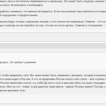
мных ласк и постепенно приближаться к оральным. Это может быть поцелуи, нежные п
е могут её разогреть и возбуждать.
райтесь понимать, что именно ей нравится. Если она начинает расслабляться и открыв
её ощущениях и предпочтениях.
евушки будут готовы к оральным ласкам, и это полностью нормально. Главное – это со
ы и никогда не настаивайте на том, что она не хочет делать. Главное в отношениях –
роцесс. Он требует уважения
до чтобы нравилось тело. Вот какое может быть уважение к женщине, которая отказала
что происходит в России. А что за пределами России сносят или строят - мне глубок
 России памятники сносят, а у себя! Да пусть хоть в массово ж0пы на своих площадях 
ресно. Мне на это - пофиг. А для дурочки такая фигня - важна! Почему важна? Потому 
рочки красивое тело...