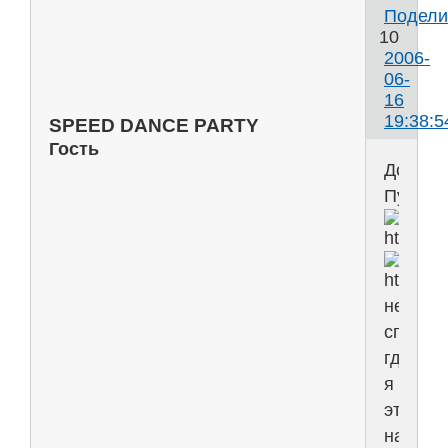
Подели
10
2006-
06-
16
19:38:5
SPEED DANCE PARTY
Гость
Дочери
Путина
не
спраши
где
я
это
нашел