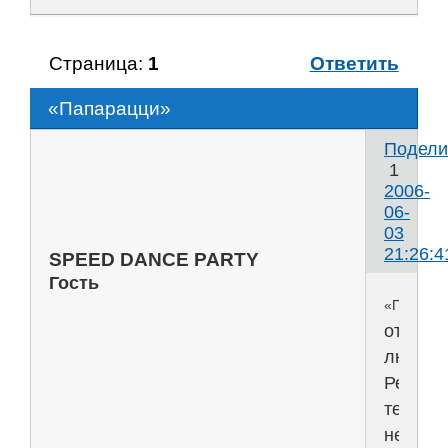
Страница:
1
Ответить
«Папарацци»
Подели
1
2006-
06-
03
21:26:4
SPEED DANCE PARTY
Гость
«Папара
отличн
люди!
Ребят
тема
не