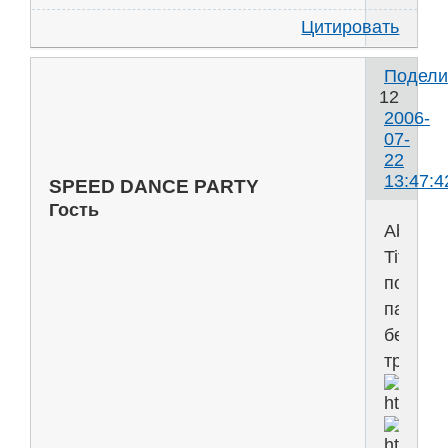
Цитировать
Подели
12
2006-
07-
22
13:47:4
SPEED DANCE PARTY
Гость
Abi
Titmus
подлов
папара
без
трусов!