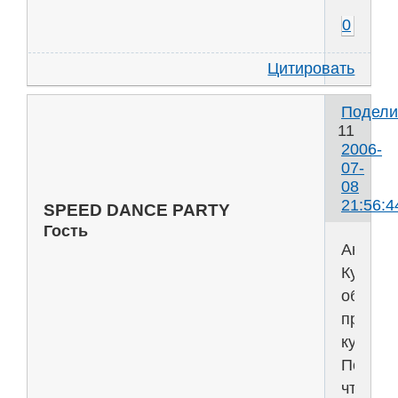
0
Цитировать
Подели
11
2006-
07-
08
21:56:4
SPEED DANCE PARTY
Гость
Анна
Курник
обзаве
прозра
купаль
Похоже
что