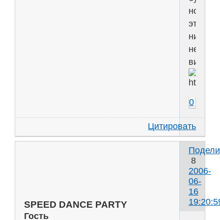
но
этого
никто
не
видел..
0
Цитировать
Подели
8
2006-
06-
16
19:20:5
SPEED DANCE PARTY
Гость