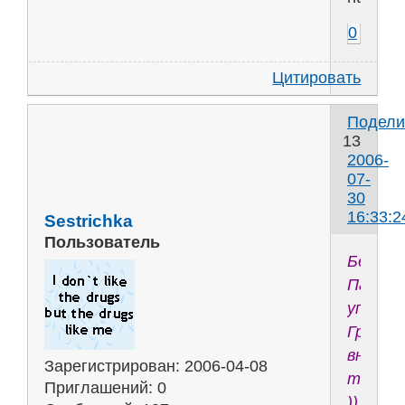
0
Цитировать
Подели
13
2006-
07-
30
16:33:2
Sestrichka
Пользователь
Бедняг
Памел
упала.
Грудь
вниз
Зарегистрирован
: 2006-04-08
тянет
Приглашений:
0
))