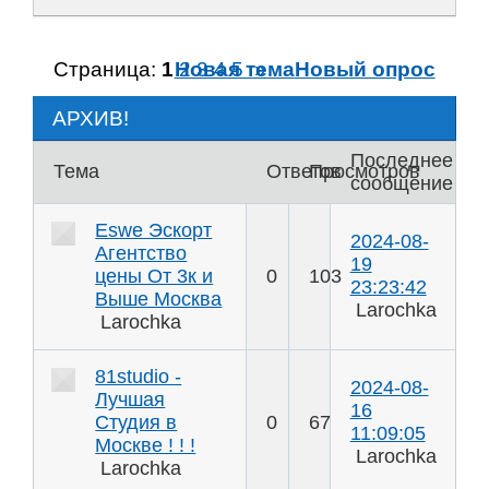
Страница:
1
Новая тема
2
3
4
5
»
Новый опрос
АРХИВ!
Последнее
Тема
Ответов
Просмотров
сообщение
Eswe Эскорт
2024-08-
Агентство
19
цены От 3к и
0
103
23:23:42
Выше Москва
Larochka
Larochka
81studio -
2024-08-
Лучшая
16
Студия в
0
67
11:09:05
Москве ! ! !
Larochka
Larochka