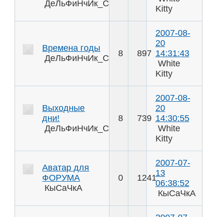
ДеЛьФиНчИк_Спб
Kitty
2007-08-
20
Времена годы
8
897
14:31:43
ДеЛьФиНчИк_Спб
White
Kitty
2007-08-
Выходные
20
дни!
8
739
14:30:55
ДеЛьФиНчИк_Спб
White
Kitty
2007-07-
Аватар для
13
ФОРУМА
0
1241
06:38:52
КыСаЧкА
КыСаЧкА