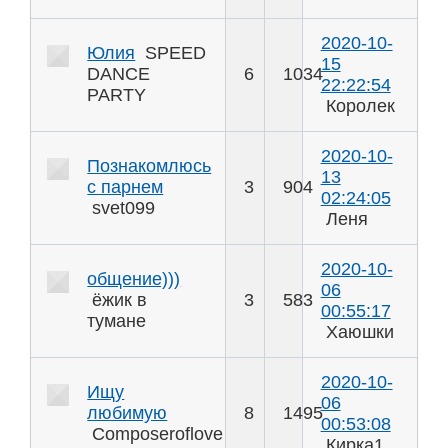
2020-10-
Юлия
SPEED
15
DANCE
6
1034
22:22:54
PARTY
Королек
2020-10-
Познакомлюсь
13
с парнем
3
904
02:24:05
svet099
Леня
2020-10-
общение)))
06
ёжик в
3
583
00:55:17
тумане
Хаюшки
2020-10-
Ищу
06
любимую
8
1495
00:53:08
Composeroflove
Кирка1