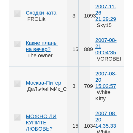
2007-11-
Сходки чата
26
3
1093
FROLik
21:29:29
Sky15
2007-08-
Какие планы
21
на вечер?
15
889
09:04:35
The owner
VOROBEI
2007-08-
20
Москва-Питер
3
709
15:02:57
ДеЛьФиНчИк_Спб
White
Kitty
2007-08-
МОЖНО ЛИ
20
КУПИТЬ
15
1034
14:35:33
ЛЮБОВЬ?
White