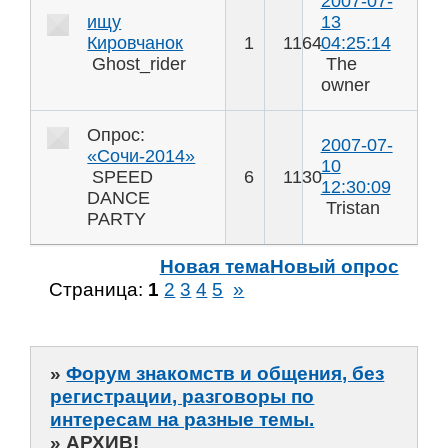
2007-07-
ищу
13
Кировчанок
1
1164
04:25:14
Ghost_rider
The
owner
Опрос:
2007-07-
«Сочи-2014»
10
SPEED
6
1130
12:30:09
DANCE
Tristan
PARTY
Новая тема
Новый опрос
Страница:
1
2
3
4
5
»
»
Форум знакомств и общения, без
регистрации, разговоры по
интересам на разные темы.
»
АРХИВ!