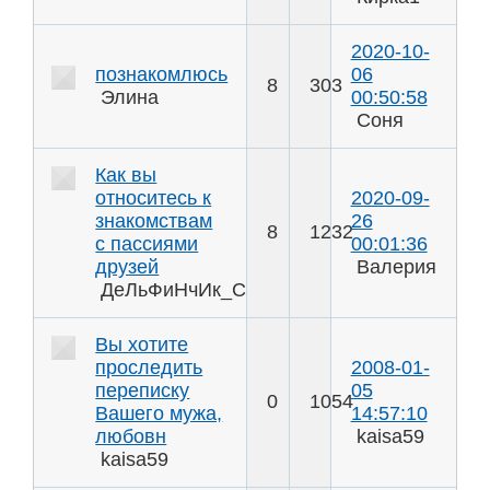
2020-10-
познакомлюсь
06
8
303
Элина
00:50:58
Соня
Как вы
относитесь к
2020-09-
знакомствам
26
8
1232
с пассиями
00:01:36
друзей
Валерия
ДеЛьФиНчИк_Спб
Вы хотите
проследить
2008-01-
переписку
05
0
1054
Вашего мужа,
14:57:10
любовн
kaisa59
kaisa59