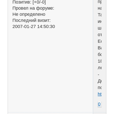
против
Позитив:
[+0/-0]
наркот
Провел на форуме:
Не определено
Тайны
Последний визит:
индейс
2007-01-27 14:50:30
шаман
открыт
Если
Вам
больш
18
лет
-
Добро
пожало
http://
0