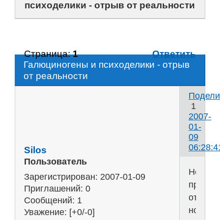
психоделики - отрыв от реальности
Страница:
1
Ответить
Галюциногены и психоделики - отрыв
от реальности
Подели
1
2007-
01-
09
06:28:4
Silos
Пользователь
Не
Зарегистрирован
: 2007-01-09
прочь
Приглашений:
0
оторват
Сообщений:
1
но
Уважение:
[+0/-0]