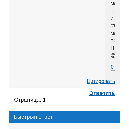
малень
радост
и
сторит
малень
приклю
Напиш
😊
0
Цитировать
Ответить
Страница:
1
Быстрый ответ