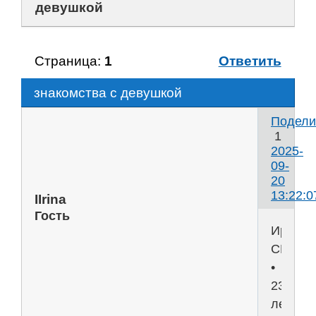
девушкой
Страница:
1
Ответить
знакомства с девушкой
Подели
1
2025-
09-
20
13:22:0
IIrina
Гость
Ирина,
СПБ
•
23
лет