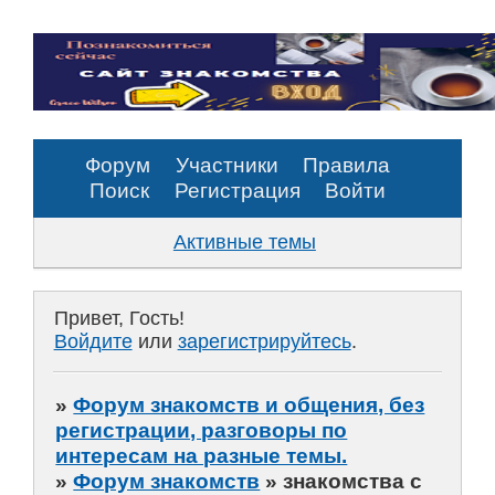
Форум
Участники
Правила
Поиск
Регистрация
Войти
Активные темы
Привет, Гость!
Войдите
или
зарегистрируйтесь
.
»
Форум знакомств и общения, без
регистрации, разговоры по
интересам на разные темы.
»
Форум знакомств
»
знакомства с