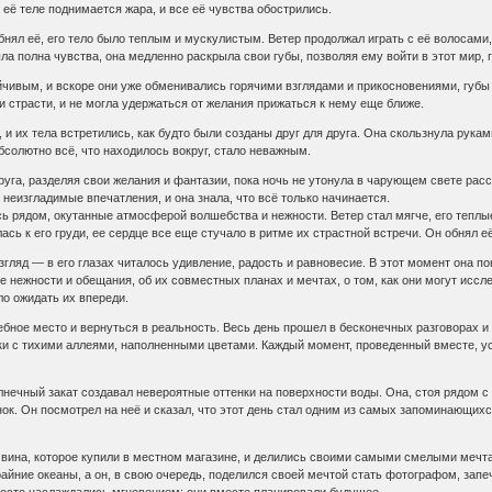
 её теле поднимается жара, и все её чувства обострились.
обнял её, его тело было теплым и мускулистым. Ветер продолжал играть с её волосами,
ла полна чувства, она медленно раскрыла свои губы, позволяя ему войти в этот мир, 
чивым, и вскоре они уже обменивались горячими взглядами и прикосновениями, губы ис
страсти, и не могла удержаться от желания прижаться к нему еще ближе.
, и их тела встретились, как будто были созданы друг для друга. Она скользнула рук
бсолютно всё, что находилось вокруг, стало неважным.
друга, разделяя свои желания и фантазии, пока ночь не утонула в чарующем свете рас
 неизгладимые впечатления, и она знала, что всё только начинается.
ь рядом, окутанные атмосферой волшебства и нежности. Ветер стал мягче, его теплы
ась к его груди, ее сердце все еще стучало в ритме их страстной встречи. Он обнял её
згляд — в его глазах читалось удивление, радость и равновесие. В этот момент она п
е нежности и обещания, об их совместных планах и мечтах, о том, как они могут иссл
гло ожидать их впереди.
бное место и вернуться в реальность. Весь день прошел в бесконечных разговорах и 
ки с тихими аллеями, наполненными цветами. Каждый момент, проведенный вместе, ус
олнечный закат создавал невероятные оттенки на поверхности воды. Она, стоя рядом с 
ок. Он посмотрел на неё и сказал, что этот день стал одним из самых запоминающихся
 вина, которое купили в местном магазине, и делились своими самыми смелыми мечта
райние океаны, а он, в свою очередь, поделился своей мечтой стать фотографом, за