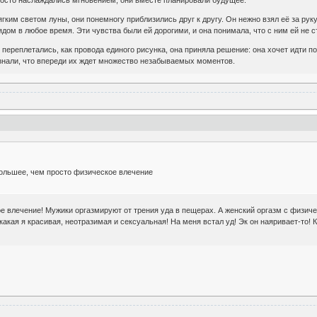
просто наслаждались мгновением; они вместе планировали будущее.
ким светом луны, они понемногу приблизились друг к другу. Он нежно взял её за руку
ядом в любое время. Эти чувства были ей дорогими, и она понимала, что с ним ей не 
ы переплетались, как провода единого рисунка, она приняла решение: она хочет идти п
 знали, что впереди их ждет множество незабываемых моментов.
большее, чем просто физическое влечение
 влечение! Мужики оргазмируют от трения уда в пещерах. А женский оргазм с физиче
акая я красивая, неотразимая и сексуальная! На меня встал уд! Эк он наяривает-то! К