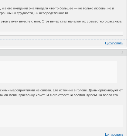
, и в его ожидании она увидела что-то большее — не только любовь, но и
страшны ни трудности, ни неопределенности.
о этому пути вместе с ним. Этот вечер стал началом их совместного рассказа,
Цитировать
2
скими мероприятиями не связан. Его источник в голове. Дамы оргазмируют от
ак он меня, Красавицу хочет! И я его страстью воспользуюсь! На бабло его
Цитировать