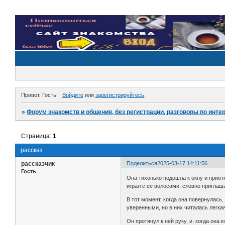
Привет, Гость!
Войдите
или
зарегистрируйтесь
.
»
Форум знакомств и общения, без регистрации, разговоры по инте
Страница:
1
рассказ
рассказчик
Поделиться
2025-03-17 14:11:56
Гость
Она тихонько подошла к окну и приот
играл с её волосами, словно пригла
В тот момент, когда она повернулась,
уверенными, но в них читалась легка
Он протянул к ней руку, и, когда она