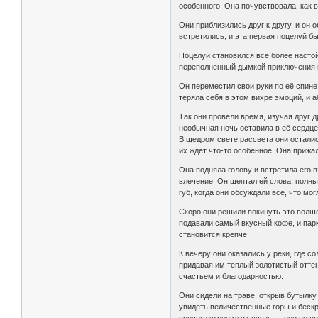
особенного. Она почувствовала, как в
Они приблизились друг к другу, и он 
встретились, и эта первая поцелуй бы
Поцелуй становился все более настой
переполненный дымкой приключения и 
Он переместил свои руки по её спине
теряла себя в этом вихре эмоций, и а
Так они провели время, изучая друг 
необычная ночь оставила в её сердце
В щедром свете рассвета они осталис
их ждет что-то особенное. Она прижал
Она подняла голову и встретила его в
влечение. Он шептал ей слова, полны
губ, когда они обсуждали все, что мо
Скоро они решили покинуть это волше
подавали самый вкусный кофе, и пар
становится крепче.
К вечеру они оказались у реки, где с
придавая им теплый золотистый оттен
счастьем и благодарностью.
Они сидели на траве, открыв бутылку
увидеть величественные горы и беск