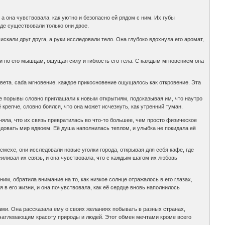
 а она чувствовала, как уютно и безопасно ей рядом с ним. Их губы
где существовали только они двое.
кали друг друга, а руки исследовали тело. Она глубоко вдохнула его аромат,
ами по его мышцам, ощущая силу и гибкость его тела. С каждым мгновением она
света. cada мгновение, каждое прикосновение ощущалось как откровение. Эта
е порывы словно приглашали к новым открытиям, подсказывая им, что наутро
 крепче, словно боялся, что она может исчезнуть, как утренний туман.
оняла, что их связь превратилась во что-то большее, чем просто физическое
едовать мир вдвоем. Её душа наполнилась теплом, и улыбка не покидала её
смехе, они исследовали новые уголки города, открывая для себя кафе, где
иливал их связь, и она чувствовала, что с каждым шагом их любовь
ним, обратила внимание на то, как низкое солнце отражалось в его глазах,
 в его жизни, и она почувствовала, как её сердце вновь наполнилось
ми. Она рассказала ему о своих желаниях побывать в разных странах,
печатлевающим красоту природы и людей. Этот обмен мечтами кроме всего