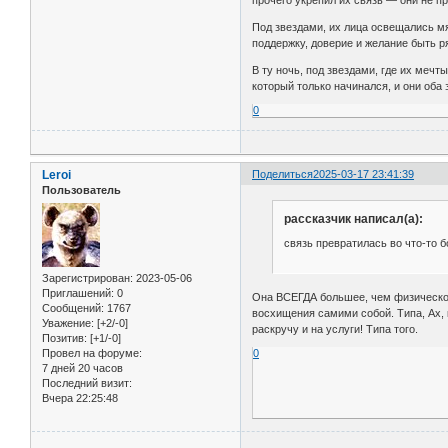
прочего укрепил их связь — они не 
Под звездами, их лица освещались мяг
поддержку, доверие и желание быть р
В ту ночь, под звездами, где их мечт
который только начинался, и они оба
0
Leroi
Поделиться
2025-03-17 23:41:39
Пользователь
рассказчик написал(а):
связь превратилась во что-то 
Зарегистрирован
: 2023-05-06
Приглашений:
0
Она ВСЕГДА большее, чем физическое
Сообщений:
1767
восхищения самими собой. Типа, Ах, к
Уважение:
[+2/-0]
раскручу и на услуги! Типа того.
Позитив:
[+1/-0]
Провел на форуме:
0
7 дней 20 часов
Последний визит:
Вчера 22:25:48