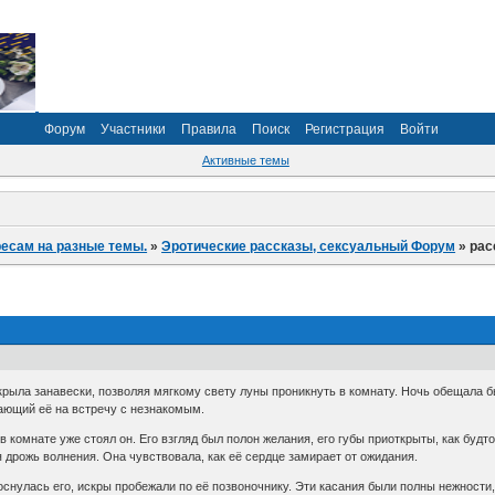
Форум
Участники
Правила
Поиск
Регистрация
Войти
Активные темы
ресам на разные темы.
»
Эротические рассказы, сексуальный Форум
»
рас
крыла занавески, позволяя мягкому свету луны проникнуть в комнату. Ночь обещала 
шающий её на встречу с незнакомым.
 в комнате уже стоял он. Его взгляд был полон желания, его губы приоткрыты, как буд
я дрожь волнения. Она чувствовала, как её сердце замирает от ожидания.
 коснулась его, искры пробежали по её позвоночнику. Эти касания были полны нежности