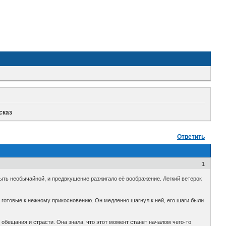
сказ
Ответить
1
быть необычайной, и предвкушение разжигало её воображение. Легкий ветерок
то готовые к нежному прикосновению. Он медленно шагнул к ней, его шаги были
, обещания и страсти. Она знала, что этот момент станет началом чего-то