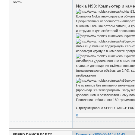
Гость
Nokia N93: Компьютер и кам
Компания Nokia анонсировала обновл
Среди главных особенностей аппарата
высоким DVD-качеством записи, 3-кр
инструмент для любителей спонтанно
Дабы ещё больше подчеркнуть серьёз
используя идущую в комплекте прогр
Дизайнеры уделили больше внимания 
клавиши для ведения съёмки, вспышк
(поддерживаются объёмы до 2 Гб), ку
изображения
Не остались без внимания инженеров
(просмотр 3G-телепрограмм, загрузк
дополнением к развлекательному блок
Появление небольшого 180-граммового
Отредактировано SPEED DANCE PARTY
0
SPEED DANCE PARTY
Поделиться
2006-05-14 14:14:43