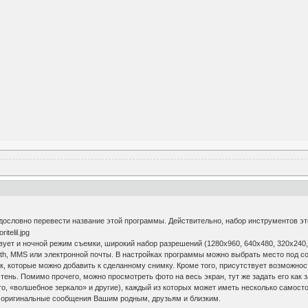
 дословно перевести название этой программы. Действительно, набор инструментов э
ует и ночной режим съемки, широкий набор разрешений (1280x960, 640x480, 320x240, 1
oth, MMS или электронной почты. В настройках программы можно выбрать место под 
 которые можно добавить к сделанному снимку. Кроме того, присутствует возможност
тень. Помимо прочего, можно просмотреть фото на весь экран, тут же задать его как
то, «волшебное зеркало» и другие), каждый из которых может иметь несколько самос
 оригинальные сообщения Вашим родным, друзьям и близким.