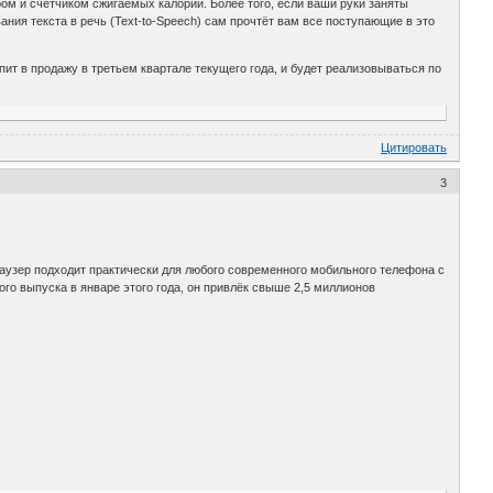
ом и счётчиком сжигаемых калорий. Более того, если ваши руки заняты
ния текста в речь (Text-to-Speech) сам прочтёт вам все поступающие в это
ит в продажу в третьем квартале текущего года, и будет реализовываться по
Цитировать
3
браузер подходит практически для любого современного мобильного телефона с
ого выпуска в январе этого года, он привлёк свыше 2,5 миллионов