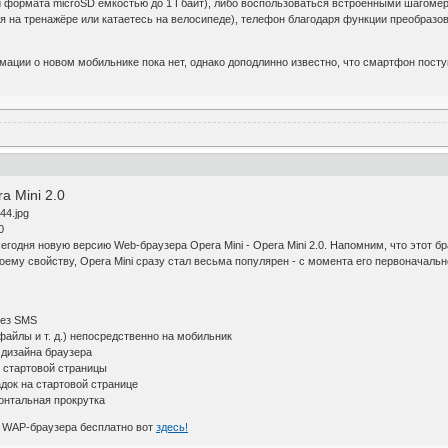
и формата microSD ёмкостью до 1 Гбайт), либо воспользоваться встроенными шагомер
 на тренажёре или катаетесь на велосипеде), телефон благодаря функции преобразова
ации о новом мобильнике пока нет, однако доподлинно известно, что смартфон поступ
 Mini 2.0
0
егодня новую версию Web-браузера Opera Mini - Opera Mini 2.0. Напомним, что этот 
оему свойству, Opera Mini сразу стал весьма популярен - с момента его первоначальн
рез SMS
файлы и т. д.) непосредственно на мобильник
дизайна браузера
я стартовой страницы
док на стартовой странице
онтальная прокрутка
ю WAP-браузера бесплатно вот
здесь!