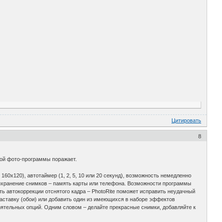
Цитировать
8
той фото-программы поражает.
60x120), автотаймер (1, 2, 5, 10 или 20 секунд), возможность немедленно
сохранение снимков – память карты или телефона. Возможности программы
ь автокоррекции отснятого кадра – PhotoRite поможет исправить неудачный
 заставку (обои) или добавить один из имеющихся в наборе эффектов
тоятельных опций. Одним словом – делайте прекрасные снимки, добавляйте к