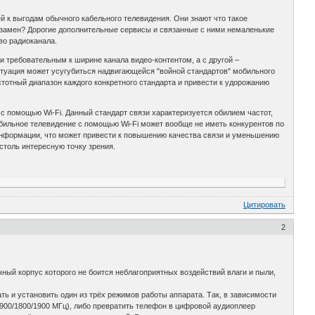
 к выгодам обычного кабельного телевидения. Они знают что такое
ь взамен? Дорогие дополнительные сервисы и связанные с ними немаленькие
во радиоканала.
 требовательным к ширине канала видео-контентом, а с другой –
итуация может усугубиться надвигающейся "войной стандартов" мобильного
тотный диапазон каждого конкретного стандарта и привести к удорожанию
 помощью Wi-Fi. Данный стандарт связи характеризуется обилием частот,
обильное телевидение с помощью Wi-Fi может вообще не иметь конкурентов по
" информации, что может привести к повышению качества связи и уменьшению
столь интересную точку зрения.
Цитировать
2
чный корпус которого не боится неблагоприятных воздействий влаги и пыли,
ь и установить один из трёх режимов работы аппарата. Так, в зависимости
900/1800/1900 МГц), либо превратить телефон в цифровой аудиоплеер