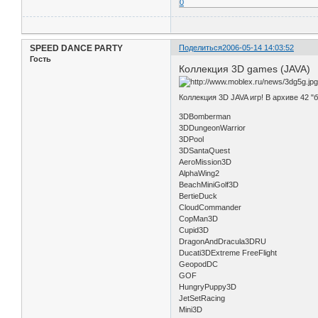
0
SPEED DANCE PARTY
Поделиться
2006-05-14 14:03:52
Гость
Коллекция 3D games (JAVA)
Коллекция 3D JAVA игр! В архиве 42 
3DBomberman
3DDungeonWarrior
3DPool
3DSantaQuest
AeroMission3D
AlphaWing2
BeachMiniGolf3D
BertieDuck
CloudCommander
CopMan3D
Cupid3D
DragonAndDracula3DRU
Ducati3DExtreme FreeFlight
GeopodDC
GOF
HungryPuppy3D
JetSetRacing
Mini3D