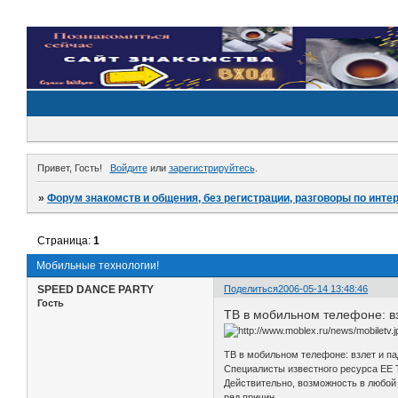
Привет, Гость!
Войдите
или
зарегистрируйтесь
.
»
Форум знакомств и общения, без регистрации, разговоры по инте
Страница:
1
Мобильные технологии!
SPEED DANCE PARTY
Поделиться
2006-05-14 13:48:46
Гость
ТВ в мобильном телефоне: в
ТВ в мобильном телефоне: взлет и п
Специалисты известного ресурса EE 
Действительно, возможность в любой
ряд причин.