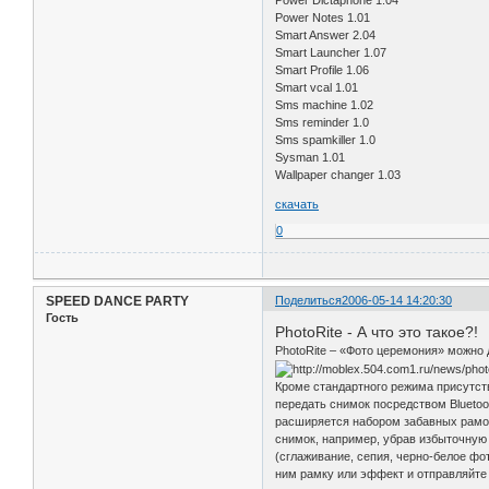
Power Notes 1.01
Smart Answer 2.04
Smart Launcher 1.07
Smart Profile 1.06
Smart vcal 1.01
Sms machine 1.02
Sms reminder 1.0
Sms spamkiller 1.0
Sysman 1.01
Wallpaper changer 1.03
скачать
0
SPEED DANCE PARTY
Поделиться
2006-05-14 14:20:30
Гость
PhotoRite - А что это такое?!
PhotoRite – «Фото церемония» можно
Кроме стандартного режима присутств
передать снимок посредством Blueto
расширяется набором забавных рамок,
снимок, например, убрав избыточную 
(сглаживание, сепия, черно-белое фо
ним рамку или эффект и отправляйте