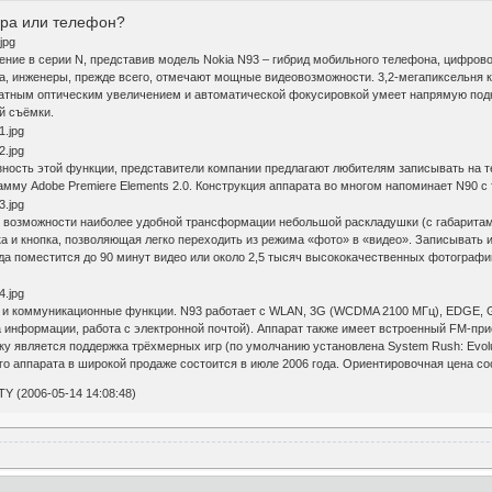
ера или телефон?
ение в серии N, представив модель Nokia N93 – гибрид мобильного телефона, цифров
, инженеры, прежде всего, отмечают мощные видеовозможности. 3,2-мегапиксельня кам
атным оптическим увеличением и автоматической фокусировкой умеет напрямую подк
й съёмки.
ность этой функции, представители компании предлагают любителям записывать на 
амму Adobe Premiere Elements 2.0. Конструкция аппарата во многом напоминает N90
возможности наиболее удобной трансформации небольшой раскладушки (с габаритами 1
а и кнопка, позволяющая легко переходить из режима «фото» в «видео». Записывать 
да поместится до 90 минут видео или около 2,5 тысяч высококачественных фотографи
 и коммуникационные функции. N93 работает с WLAN, 3G (WCDMA 2100 МГц), EDGE, G
а информации, работа с электронной почтой). Аппарат также имеет встроенный FM-пр
у является поддержка трёхмерных игр (по умолчанию установлена System Rush: Evolu
 аппарата в широкой продаже состоится в июле 2006 года. Ориентировочная цена сос
 (2006-05-14 14:08:48)