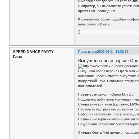
(имеется слот для чтения карт памят
(например, вы выполняете упражнения
время SMS-сообщения.
К сожалению, более подробной информ
цене около 300 евро.
0
SPEED DANCE PARTY
Поделиться
2006-05-14 14:00:52
Гость
Выпущена новая версия Opera
Выпущена новая версия Opera Mini 2.
Компания Opera Software выпустила с
поддержкой Java. Благодаря этому св
пользователей.
Новые возможности Opera Mini 2.0:
Поддержка мобильной коммерции че
Скачивание контента (картинки, MP3-
Несколько настраиваемых вариантов 
Выбор из нескольких поисковиков дл
Назначение горячих клавиш для закла
Визуальная навигация: быстрая гориз
Скачать Opera Mini можно с помощь