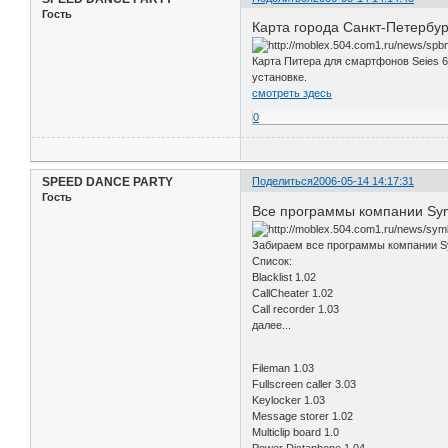
Гость
Карта города Санкт-Петербу
Карта Питера для смартфонов Seies 60
установке.
смотреть здесь
0
SPEED DANCE PARTY
Поделиться
2006-05-14 14:17:31
Гость
Все программы компании Sym
Забираем все программы компании S
Список:
Blacklist 1.02
CallCheater 1.02
Call recorder 1.03
далее...
Fileman 1.03
Fullscreen caller 3.03
Keylocker 1.03
Message storer 1.02
Multiclip board 1.0
Power Dictaphone 1.04