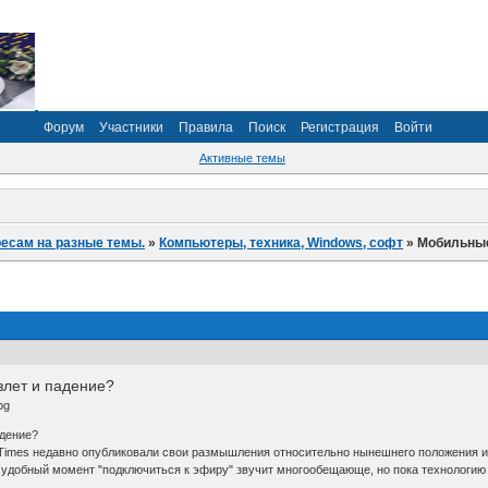
Форум
Участники
Правила
Поиск
Регистрация
Войти
Активные темы
ресам на разные темы.
»
Компьютеры, техника, Windows, софт
»
Мобильные
злет и падение?
адение?
Times недавно опубликовали свои размышления относительно нынешнего положения и 
 удобный момент "подключиться к эфиру" звучит многообещающе, но пока технологию 