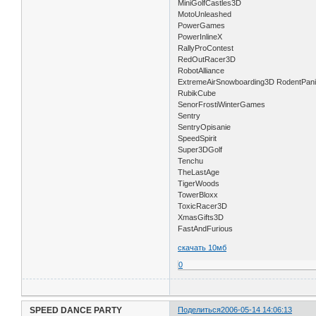
MiniGolfCastles3D
MotoUnleashed
PowerGames
PowerInlineX
RallyProContest
RedOutRacer3D
RobotAlliance
ExtremeAirSnowboarding3D RodentPan
RubikCube
SenorFrostiWinterGames
Sentry
SentryOpisanie
SpeedSpirit
Super3DGolf
Tenchu
TheLastAge
TigerWoods
TowerBloxx
ToxicRacer3D
XmasGifts3D
FastAndFurious
скачать 10мб
0
SPEED DANCE PARTY
Поделиться
2006-05-14 14:06:13