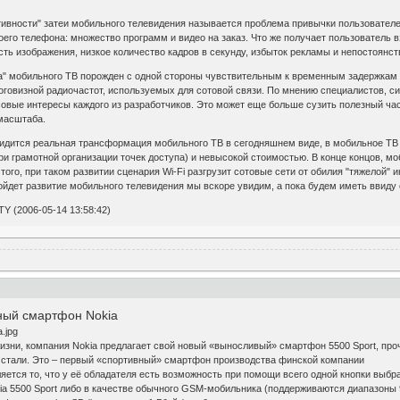
ивности" затеи мобильного телевидения называется проблема привычки пользователей
воего телефона: множество программ и видео на заказ. Что же получает пользовател
сть изображения, низкое количество кадров в секунду, избыток рекламы и непостоянст
" мобильного ТВ порожден с одной стороны чувствительным к временным задержкам и
говизной радиочастот, используемых для сотовой связи. По мнению специалистов, с
овые интересы каждого из разработчиков. Это может еще больше сузить полезный час
 масштаба.
идится реальная трансформация мобильного ТВ в сегодняшнем виде, в мобильное ТВ с
и грамотной организации точек доступа) и невысокой стоимостью. В конце концов, м
того, при таком развитии сценария Wi-Fi разгрузит сотовые сети от обилия "тяжелой
ойдет развитие мобильного телевидения мы вскоре увидим, а пока будем иметь ввиду 
 (2006-05-14 13:58:42)
вный смартфон Nokia
жизни, компания Nokia предлагает свой новый «выносливый» смартфон 5500 Sport, про
стали. Это – первый «спортивный» смартфон производства финской компании
тся то, что у её обладателя есть возможность при помощи всего одной кнопки выбрат
ia 5500 Sport либо в качестве обычного GSM-мобильника (поддерживаются диапазоны 