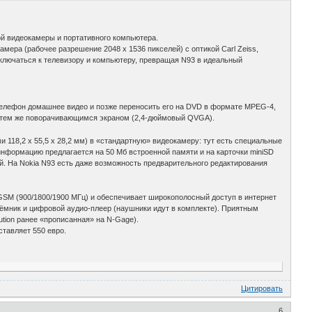
ой видеокамеры и портативного компьютера.
ера (рабочее разрешение 2048 x 1536 пикселей) с оптикой Carl Zeiss,
лючаться к телевизору и компьютеру, превращая N93 в идеальный
телефон домашнее видео и позже переносить его на DVD в формате MPEG-4,
 с тем же поворачивающимся экраном (2,4-дюймовый QVGA).
18,2 х 55,5 х 28,2 мм) в «стандартную» видеокамеру: тут есть специальные
информацию предлагается на 50 Мб встроенной памяти и на карточки miniSD
й. На Nokia N93 есть даже возможность предварительного редактирования
SM (900/1800/1900 МГц) и обеспечивает широкополосный доступ в интернет
иёмник и цифровой аудио-плеер (наушники идут в комплекте). Приятным
tion ранее «прописанная» на N-Gage).
тавляет 550 евро.
Цитировать
6