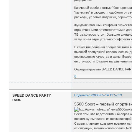
Ключевой особенностью "бесперспект
"качество" и ожидают подобного от с
расходы, условия подписки, зернисто
Фундаментальный конфликт "качества
ограниченными возможностями и доро
ТВ, за котором стоят большие финанс
услуг из-за отрицательного эффекта
В качестве решения специалистами в
высокой пропускной способностью (пр
соотношению качества и цены. Более 
ее стоимости. В каком направлении п
Отредактировано SPEED DANCE PARTY
0
SPEED DANCE PARTY
Поделиться
2006-05-14 13:57:33
Гость
5500 Sport – первый спорти
Всем тем, кто ведёт активный образ 
поскольку выполнен из нержавеющей 
Самым главным козырем новинки являе
от ситуации, можно использовать Nok