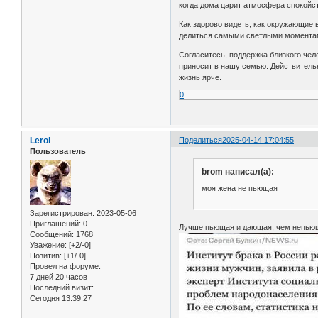
когда дома царит атмосфера спокойст
Как здорово видеть, как окружающие 
делиться самыми светлыми момента
Согласитесь, поддержка близкого чело
приносит в нашу семью. Действитель
жизнь ярче.
0
Leroi
Поделиться
2025-04-14 17:04:55
Пользователь
brom написал(а):
моя жена не пьющая
Зарегистрирован
: 2023-05-06
Приглашений:
0
Лучше пьющая и дающая, чем непьющ
Сообщений:
1768
Уважение:
[+2/-0]
Позитив:
[+1/-0]
Провел на форуме:
7 дней 20 часов
Последний визит:
Сегодня 13:39:27