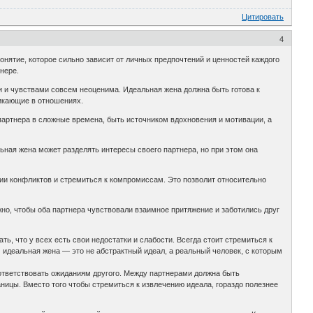
Цитировать
4
онятие, которое сильно зависит от личных предпочтений и ценностей каждого
нере.
и и чувствами совсем неоценима. Идеальная жена должна быть готова к
икающие в отношениях.
партнера в сложные времена, быть источником вдохновения и мотивации, а
ьная жена может разделять интересы своего партнера, но при этом она
ии конфликтов и стремиться к компромиссам. Это позволит относительно
но, чтобы оба партнера чувствовали взаимное притяжение и заботились друг
, что у всех есть свои недостатки и слабости. Всегда стоит стремиться к
м идеальная жена — это не абстрактный идеал, а реальный человек, с которым
оответствовать ожиданиям другого. Между партнерами должна быть
ницы. Вместо того чтобы стремиться к извлечению идеала, гораздо полезнее