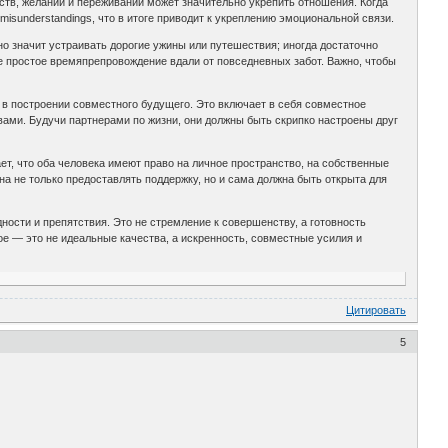
тв, желаний и переживаний может значительно укрепить отношения. Когда
misunderstandings, что в итоге приводит к укреплению эмоциональной связи.
о значит устраивать дорогие ужины или путешествия; иногда достаточно
же простое времяпрепровождение вдали от повседневных забот. Важно, чтобы
ь в построении совместного будущего. Это включает в себя совместное
вами. Будучи партнерами по жизни, они должны быть скрипко настроены друг
ет, что оба человека имеют право на личное пространство, на собственные
а не только предоставлять поддержку, но и сама должна быть открыта для
дности и препятствия. Это не стремление к совершенству, а готовность
ное — это не идеальные качества, а искренность, совместные усилия и
Цитировать
5