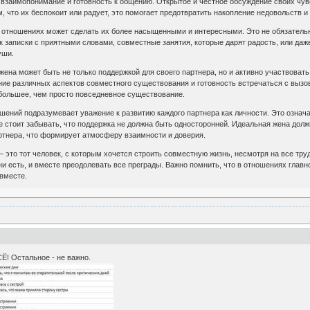
взаимопонимание и готовность к общению. Открытое и честное обсуждение своих чувс
, что их беспокоит или радует, это помогает предотвратить накопление недовольств и 
в отношениях может сделать их более насыщенными и интересными. Это не обязательн
к записки с приятными словами, совместные занятия, которые дарят радость, или да
уши.
 жена может быть не только поддержкой для своего партнера, но и активно участвоват
ние различных аспектов совместного существования и готовность встречаться с вызо
 большее, чем просто повседневное существование.
шений подразумевает уважение к развитию каждого партнера как личности. Это означа
 стоит забывать, что поддержка не должна быть односторонней. Идеальная жена должн
ртнера, что формирует атмосферу взаимности и доверия.
— это тот человек, с которым хочется строить совместную жизнь, несмотря на все тру
они есть, и вместе преодолевать все преграды. Важно помнить, что в отношениях глав
вместе.
Ё! Остальное - не важно.