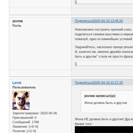
0
ролик
Поделиться
2025-04-16 13:45:26
Гость
Невозможно построить крепкий союз,
поделиться своими мыслями и пережи
пожалуй, одно из важнейших условий 
Задумайтесь, насколько проще решат
И, конечно же, именно дружба помога
быть и другом” стала не просто фраз
0
Leroi
Поделиться
2025-04-16 22:27:25
Пользователь
ролик написал(а):
Жена должна быть и другом
Зарегистрирован
: 2023-05-06
Приглашений:
0
Жена НЕ должна быть и другом! Друзе
Сообщений:
1768
Кроме того -
Уважение:
[+2/-0]
Позитив:
[+1/-0]