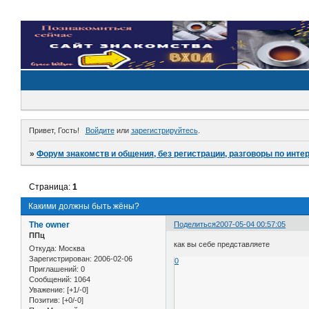
Привет, Гость!
Войдите
или
зарегистрируйтесь
.
»
Форум знакомств и общения, без регистрации, разговоры по инте
Страница:
1
Какими должны быть жёны?
The owner
Поделиться
2007-05-04 00:57:05
ППц
как вы себе представляете
Откуда:
Москва
Зарегистрирован
: 2006-02-06
0
Приглашений:
0
Сообщений:
1064
Уважение:
[+1/-0]
Позитив:
[+0/-0]