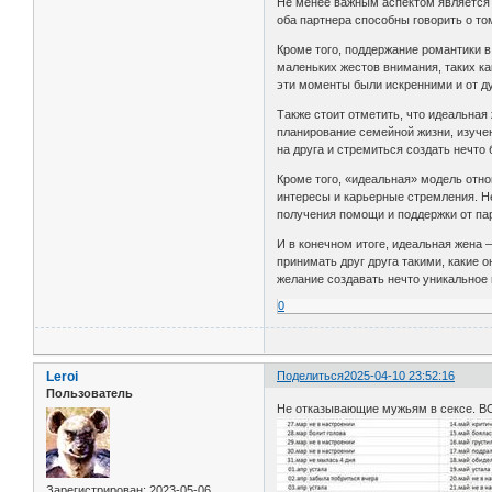
Не менее важным аспектом является 
оба партнера способны говорить о том
Кроме того, поддержание романтики 
маленьких жестов внимания, таких ка
эти моменты были искренними и от д
Также стоит отметить, что идеальная
планирование семейной жизни, изуче
на друга и стремиться создать нечто
Кроме того, «идеальная» модель отно
интересы и карьерные стремления. Не
получения помощи и поддержки от па
И в конечном итоге, идеальная жена 
принимать друг друга такими, какие 
желание создавать нечто уникальное 
0
Leroi
Поделиться
2025-04-10 23:52:16
Пользователь
Не отказывающие мужьям в сексе. ВС
Зарегистрирован
: 2023-05-06