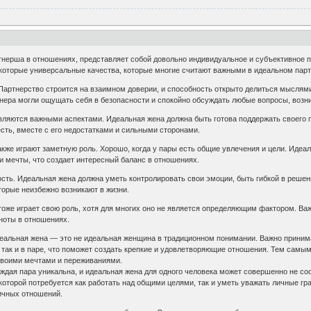
тнерша в отношениях, представляет собой довольно индивидуальное и субъективное п
которые универсальные качества, которые многие считают важными в идеальном парт
 Партнерство строится на взаимном доверии, и способность открыто делиться мыслям
нера могли ощущать себя в безопасности и спокойно обсуждать любые вопросы, возн
являются важными аспектами. Идеальная жена должна быть готова поддержать своего 
есть, вместе с его недостатками и сильными сторонами.
же играют заметную роль. Хорошо, когда у пары есть общие увлечения и цели. Идеал
и мечты, что создает интересный баланс в отношениях.
сть. Идеальная жена должна уметь контролировать свои эмоции, быть гибкой в решен
торые неизбежно возникают в жизни.
оже играет свою роль, хотя для многих оно не является определяющим фактором. Важ
ноты в отношениях.
еальная жена — это не идеальная женщина в традиционном понимании. Важно принимать
, так и в паре, что поможет создать крепкие и удовлетворяющие отношения. Тем самы
своими мечтами и переживаниями.
аждая пара уникальна, и идеальная жена для одного человека может совершенно не с
оторой потребуется как работать над общими целями, так и уметь уважать личные гра
ичных отношений.