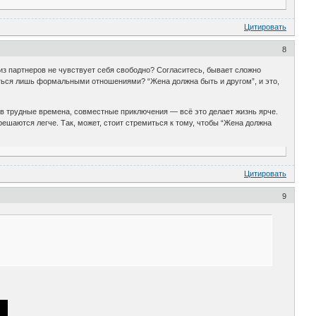
Цитировать
8
из партнеров не чувствует себя свободно? Согласитесь, бывает сложно
аться лишь формальными отношениями? “Жена должна быть и другом”, и это,
в трудные времена, совместные приключения — всё это делает жизнь ярче.
ешаются легче. Так, может, стоит стремиться к тому, чтобы “Жена должна
Цитировать
9