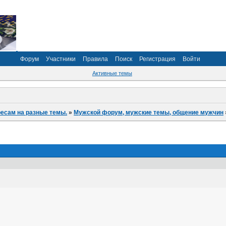
Форум
Участники
Правила
Поиск
Регистрация
Войти
Активные темы
ресам на разные темы.
»
Мужской форум, мужские темы, общение мужчин