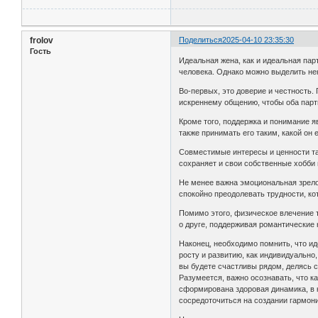
frolov
Поделиться
2025-04-10 23:35:30
Гость
Идеальная жена, как и идеальная пар
человека. Однако можно выделить не
Во-первых, это доверие и честность.
искреннему общению, чтобы оба парт
Кроме того, поддержка и понимание 
также принимать его таким, какой он 
Совместимые интересы и ценности так
сохраняет и свои собственные хобби 
Не менее важна эмоциональная зрело
спокойно преодолевать трудности, ко
Помимо этого, физическое влечение т
о друге, поддерживая романтические 
Наконец, необходимо помнить, что ид
росту и развитию, как индивидуально
вы будете счастливы рядом, делясь 
Разумеется, важно осознавать, что к
сформирована здоровая динамика, в к
сосредоточиться на создании гармон