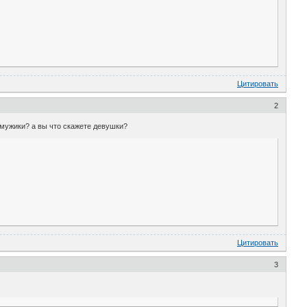
Цитировать
2
 мужики? а вы что скажете девушки?
Цитировать
3