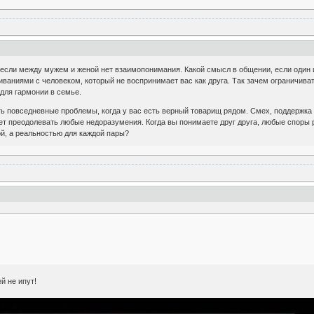
 если между мужем и женой нет взаимопонимания. Какой смысл в общении, если один 
ваниями с человеком, который не воспринимает вас как друга. Так зачем ограничив
для гармонии в семье.
ь повседневные проблемы, когда у вас есть верный товарищ рядом. Смех, поддержка 
ет преодолевать любые недоразумения. Когда вы понимаете друг друга, любые споры р
ой, а реальностью для каждой пары?
й не ипут!